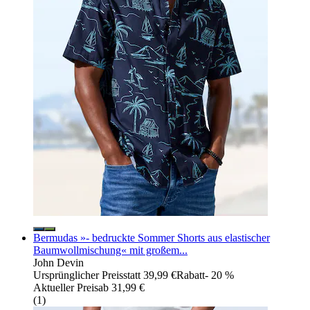
Bermudas »- bedruckte Sommer Shorts aus elastischer
Baumwollmischung« mit großem...
John Devin
Ursprünglicher Preis
statt 39,99 €
Rabatt
- 20 %
Aktueller Preis
ab
31,99 €
(
1
)