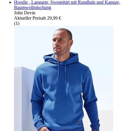
Hoodie , Langarm, Sweatshirt mit Rundhals und Kapuze,
Baumwollmischung
John Devin
Aktueller Preis
ab
29,99 €
(
1
)