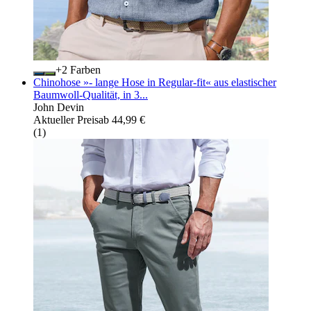
+
Farben
Chinohose »- lange Hose in Regular-fit« aus elastischer
Baumwoll-Qualität, in 3...
John Devin
Aktueller Preis
ab
44,99 €
(
1
)