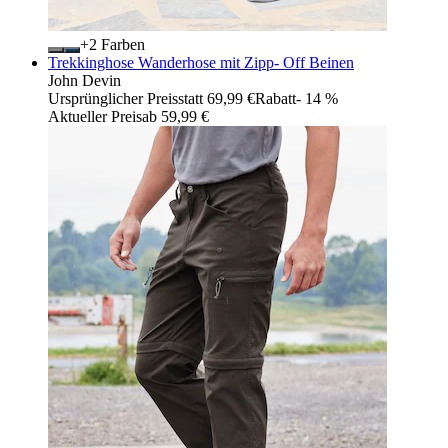
+
Farben
Trekkinghose Wanderhose mit Zipp- Off Beinen
John Devin
Ursprünglicher Preis
statt 69,99 €
Rabatt
- 14 %
Aktueller Preis
ab
59,99 €