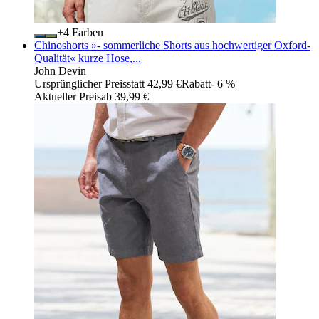
+
Farben
Chinoshorts »- sommerliche Shorts aus hochwertiger Oxford-
Qualität« kurze Hose,...
John Devin
Ursprünglicher Preis
statt 42,99 €
Rabatt
- 6 %
Aktueller Preis
ab
39,99 €