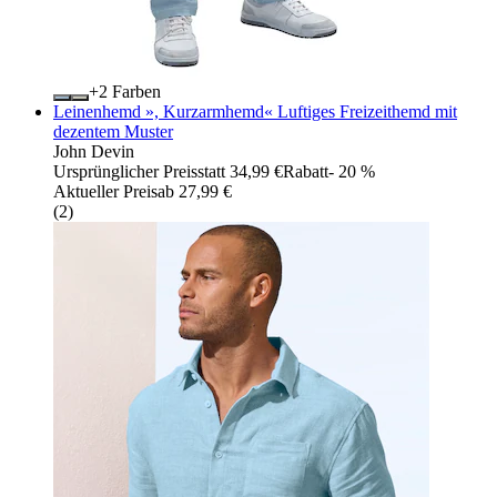
+
Farben
Leinenhemd », Kurzarmhemd« Luftiges Freizeithemd mit
dezentem Muster
John Devin
Ursprünglicher Preis
statt 34,99 €
Rabatt
- 20 %
Aktueller Preis
ab
27,99 €
(
2
)