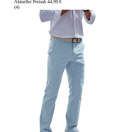
Aktueller Preis
ab
44,99 €
(
4
)