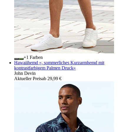
+
Farben
Hawaiihemd », sommerliches Kurzarmhemd mit
kontrastfarbigem Palmen Druck«
John Devin
Aktueller Preis
ab
29,99 €