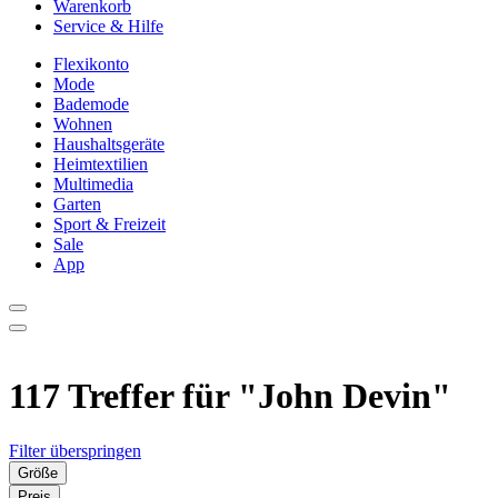
Warenkorb
Service & Hilfe
Flexikonto
Mode
Bademode
Wohnen
Haushaltsgeräte
Heimtextilien
Multimedia
Garten
Sport & Freizeit
Sale
App
117 Treffer für
"John Devin"
Filter überspringen
Größe
Preis