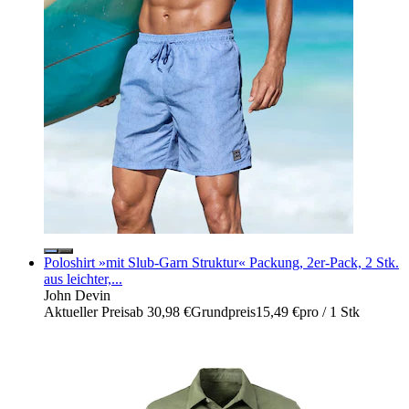
Poloshirt »mit Slub-Garn Struktur« Packung, 2er-Pack, 2 Stk.
aus leichter,...
John Devin
Aktueller Preis
ab
30,98 €
Grundpreis
15,49 €
pro
/
1 Stk