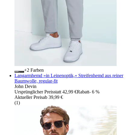
+
Farben
Langarmhemd »in Leinenoptik,« Streifenhemd aus reiner
Baumwolle, regular-fit
John Devin
Ursprünglicher Preis
statt 42,99 €
Rabatt
- 6 %
Aktueller Preis
ab
39,99 €
(
1
)