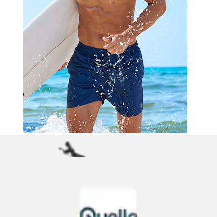
+
Farben
Stretch-Hose », 5-Pocket-Hose, regular-fit« Chinohose aus
elastischer...
John Devin
Ursprünglicher Preis
statt 47,99 €
Rabatt
- 6 %
Aktueller Preis
ab
44,99 €