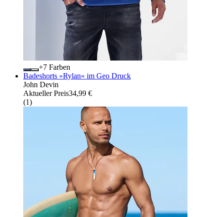
+
Farben
Badeshorts »Rylan« im Geo Druck
John Devin
Aktueller Preis
34,99 €
(
1
)