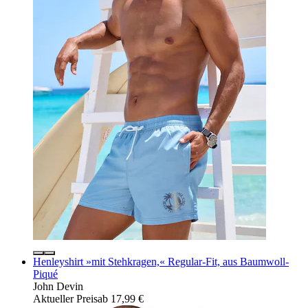
Henleyshirt »mit Stehkragen,« Regular-Fit, aus Baumwoll-
Piqué
John Devin
Aktueller Preis
ab
17,99 €