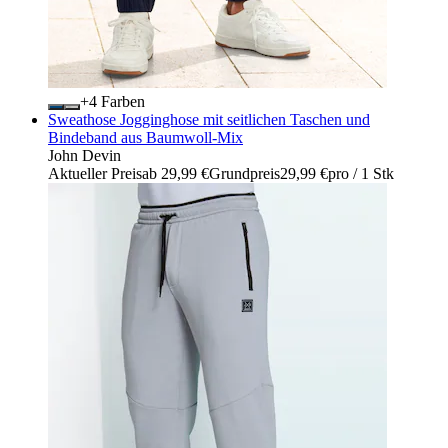
+
Farben
Sweathose Jogginghose mit seitlichen Taschen und
Bindeband aus Baumwoll-Mix
John Devin
Aktueller Preis
ab
29,99 €
Grundpreis
29,99 €
pro
/
1 Stk