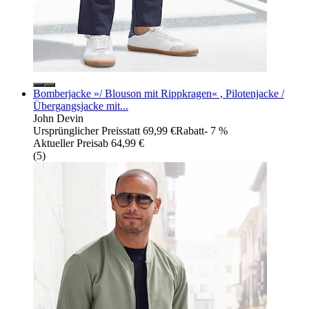
Bomberjacke »/ Blouson mit Rippkragen« , Pilotenjacke /
Übergangsjacke mit...
John Devin
Ursprünglicher Preis
statt 69,99 €
Rabatt
- 7 %
Aktueller Preis
ab
64,99 €
(
5
)