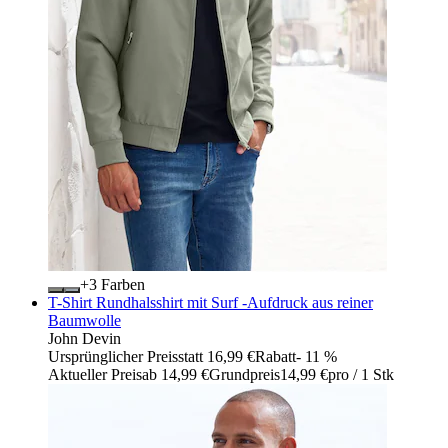
+
Farben
T-Shirt Rundhalsshirt mit Surf -Aufdruck aus reiner
Baumwolle
John Devin
Ursprünglicher Preis
statt 16,99 €
Rabatt
- 11 %
Aktueller Preis
ab
14,99 €
Grundpreis
14,99 €
pro
/
1 Stk