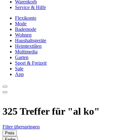
Warenkorb
Service & Hilfe
Flexikonto
Mode
Bademode
Wohnen
Haushaltsgeräte
Heimtextilien
Multimedia
Garten
Sport & Freizeit
Sale
App
325 Treffer für
"al ko"
Filter überspringen
Preis
Farbe