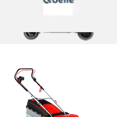
Elektrorasenmäher »46.4 E Comfort«
AL-KO
Kraftvolle 1.600 Watt Motorleistung
Zentrale 7-fache Schnitthöhenverstellung
Robustes Stahlblechgehäuse, inkl. Mulchfunktion
Große 65 l Fangbox mit integrierter Füllstandsanzeige
Empfohlen für Rasenflächen bis 900 m²
Aktueller Preis
299,00 €