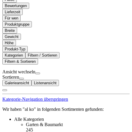
Bewertungen
Lieferzeit
Für wen
Produktgruppe
Breite
Gewicht
Höhe
Produkt-Typ
Kategorien
Filtern / Sortieren
Filtern & Sortieren
Ansicht wechseln
Sortieren
Galerieansicht
Listenansicht
Kategorie-Navigation überspringen
Wir haben "al ko" in folgenden Sortimenten gefunden:
Alle Kategorien
Garten & Baumarkt
245