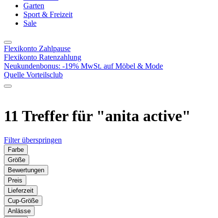
Garten
Sport & Freizeit
Sale
Flexikonto Zahlpause
Flexikonto Ratenzahlung
Neukundenbonus: -19% MwSt. auf Möbel & Mode
Quelle Vorteilsclub
11 Treffer für
"anita active"
Filter überspringen
Farbe
Größe
Bewertungen
Preis
Lieferzeit
Cup-Größe
Anlässe