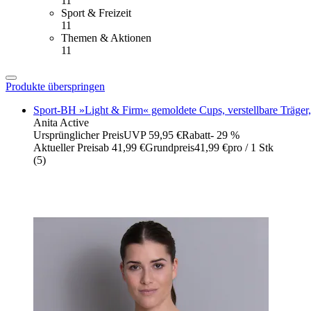
11
Sport & Freizeit
11
Themen & Aktionen
11
Produkte überspringen
Sport-BH »Light & Firm« gemoldete Cups, verstellbare Träger,
Anita Active
Ursprünglicher Preis
UVP 59,95 €
Rabatt
- 29 %
Aktueller Preis
ab
41,99 €
Grundpreis
41,99 €
pro
/
1 Stk
(
5
)