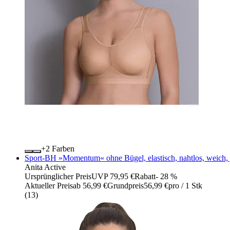
+
Farben
Sport-BH »Momentum« ohne Bügel, elastisch, nahtlos, weich, 
Anita Active
Ursprünglicher Preis
UVP 79,95 €
Rabatt
- 28 %
Aktueller Preis
ab
56,99 €
Grundpreis
56,99 €
pro
/
1 Stk
(
13
)