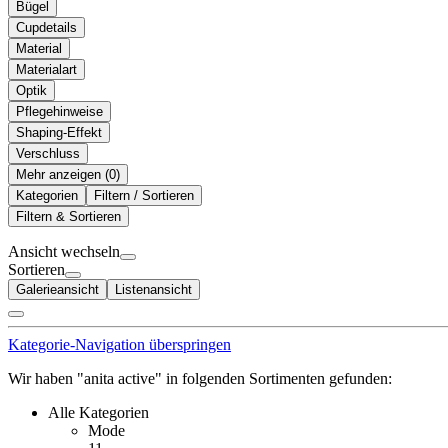
Bügel
Cupdetails
Material
Materialart
Optik
Pflegehinweise
Shaping-Effekt
Verschluss
Mehr anzeigen (
)
Kategorien
Filtern / Sortieren
Filtern & Sortieren
Ansicht wechseln
Sortieren
Galerieansicht
Listenansicht
Kategorie-Navigation überspringen
Wir haben "anita active" in folgenden Sortimenten gefunden:
Alle Kategorien
Mode