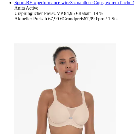
Sport-BH »performance wireX« nahtlose Cups, extrem flache N
Anita Active
Ursprünglicher Preis
UVP 84,95 €
Rabatt
- 19 %
Aktueller Preis
ab
67,99 €
Grundpreis
67,99 €
pro
/
1 Stk