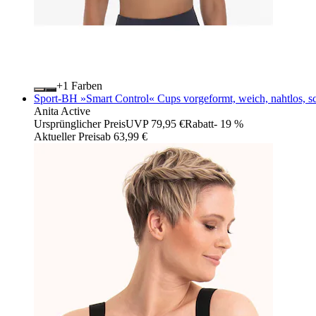
+
Farben
Sport-BH »Smart Control« Cups vorgeformt, weich, nahtlos, schl
Anita Active
Ursprünglicher Preis
UVP 79,95 €
Rabatt
- 19 %
Aktueller Preis
ab
63,99 €