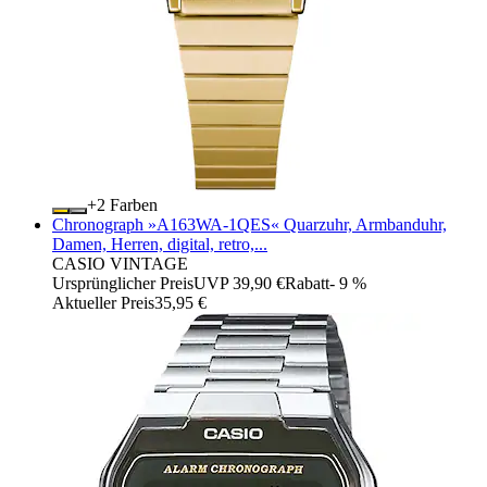
+
Farben
Chronograph »A163WA-1QES« Quarzuhr, Armbanduhr,
Damen, Herren, digital, retro,...
CASIO VINTAGE
Ursprünglicher Preis
UVP 39,90 €
Rabatt
- 9 %
Aktueller Preis
35,95 €