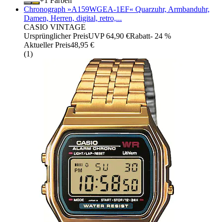
+
Farben
Chronograph »A159WGEA-1EF« Quarzuhr, Armbanduhr,
Damen, Herren, digital, retro,...
CASIO VINTAGE
Ursprünglicher Preis
UVP 64,90 €
Rabatt
- 24 %
Aktueller Preis
48,95 €
(
1
)