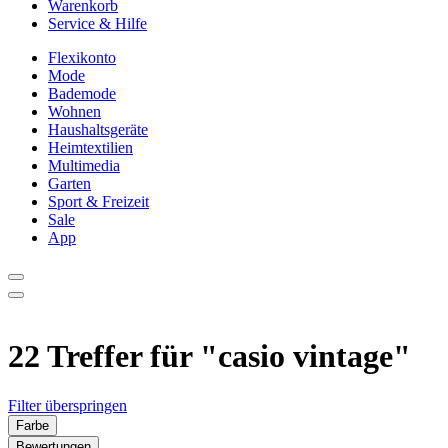
Warenkorb
Service & Hilfe
Flexikonto
Mode
Bademode
Wohnen
Haushaltsgeräte
Heimtextilien
Multimedia
Garten
Sport & Freizeit
Sale
App
22 Treffer für
"casio vintage"
Filter überspringen
Farbe
Bewertungen