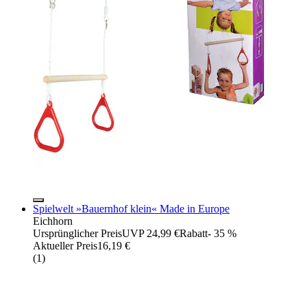
Spielwelt »Bauernhof klein« Made in Europe
Eichhorn
Ursprünglicher Preis
UVP 24,99 €
Rabatt
- 35 %
Aktueller Preis
16,19 €
(
1
)