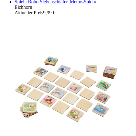
Spiel »Bobo Siebenschläfer, Memo-Spiel«
Eichhorn
Aktueller Preis
9,99 €