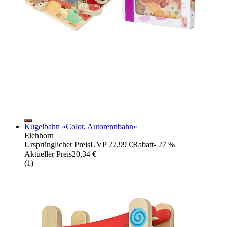
Kugelbahn »Color, Autorennbahn«
Eichhorn
Ursprünglicher Preis
UVP 27,99 €
Rabatt
- 27 %
Aktueller Preis
20,34 €
(
1
)