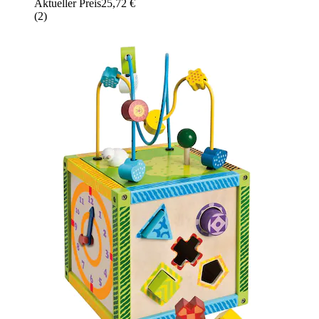
Aktueller Preis
25,72 €
(
2
)