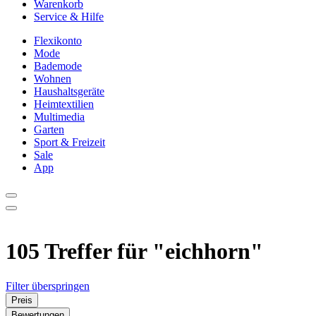
Warenkorb
Service & Hilfe
Flexikonto
Mode
Bademode
Wohnen
Haushaltsgeräte
Heimtextilien
Multimedia
Garten
Sport & Freizeit
Sale
App
105 Treffer für
"eichhorn"
Filter überspringen
Preis
Bewertungen