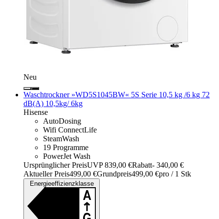
Neu
Waschtrockner »WD5S1045BW« 5S Serie 10,5 kg /6 kg 72
dB(A) 10,5kg/ 6kg
Hisense
AutoDosing
Wifi ConnectLife
SteamWash
19 Programme
PowerJet Wash
Ursprünglicher Preis
UVP 839,00 €
Rabatt
- 340,00 €
Aktueller Preis
499,00 €
Grundpreis
499,00 €
pro
/
1 Stk
Energieeffizienzklasse