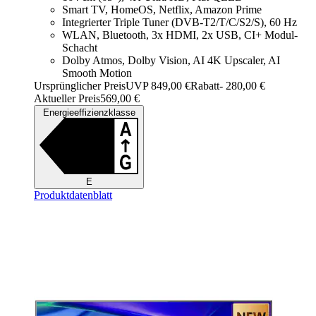
Smart TV, HomeOS, Netflix, Amazon Prime
Integrierter Triple Tuner (DVB-T2/T/C/S2/S), 60 Hz
WLAN, Bluetooth, 3x HDMI, 2x USB, CI+ Modul-
Schacht
Dolby Atmos, Dolby Vision, AI 4K Upscaler, AI
Smooth Motion
Ursprünglicher Preis
UVP 849,00 €
Rabatt
- 280,00 €
Aktueller Preis
569,00 €
Energieeffizienzklasse
E
Produktdatenblatt