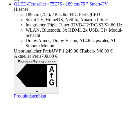
QLED-Fernseher »75E7S« 189 cm/75 ″ Smart-TV
Hisense
189 cm (75"), 4K Ultra HD, Flat-QLED
Smart TV, HomeOS, Netflix, Amazon Prime
Integrierter Triple Tuner (DVB-T2/T/C/S2/S), 60 Hz
WLAN, Bluetooth, 3x HDMI, 2x USB, CI+ Modul-
Schacht
Dolby Atmos, Dolby Vision, AI 4K Upscaler, AI
Smooth Motion
Ursprünglicher Preis
UVP 1.249,00 €
Rabatt
- 540,00 €
Aktueller Preis
709,00 €
Energieeffizienzklasse
E
Produktdatenblatt