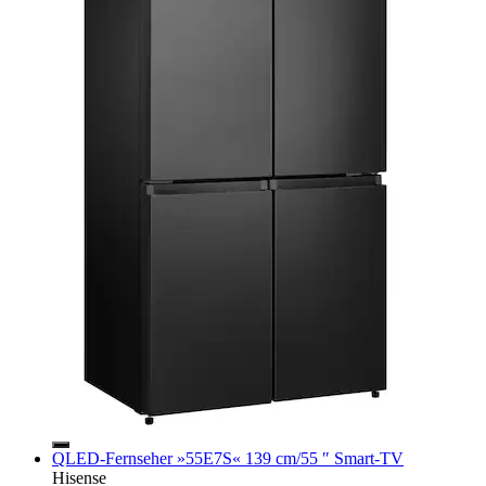
QLED-Fernseher »55E7S« 139 cm/55 ″ Smart-TV
Hisense