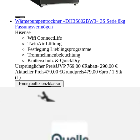
Wärmepumpentrockner »DH3S802BW3« 3S Serie 8kg
Fassungsvermögen
Hisense
Wifi ConnectLife
TwinAir Lüftung
Festlegung Lieblingsprogramme
Trommelinnenbeleuchtung
Knitterschutz & QuickDry
Ursprünglicher Preis
UVP 769,00 €
Rabatt
- 290,00 €
Aktueller Preis
479,00 €
Grundpreis
479,00 €
pro
/
1 Stk
(
1
)
Energieeffizienzklasse
C
Produktdatenblatt