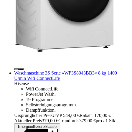
Waschmaschine 3S Serie »WF3S8043BB3« 8 kg 1400
U/min Wifi-ConnectLife
Hisense
Wifi ConnectLife.
PowerJet Wash.
19 Programme.
Selbstreinigungsprogramm.
Dampffunktion.
Ursprünglicher Preis
UVP 549,00 €
Rabatt
- 170,00 €
Aktueller Preis
379,00 €
Grundpreis
379,00 €
pro
/
1 Stk
Energieeffizienzklasse