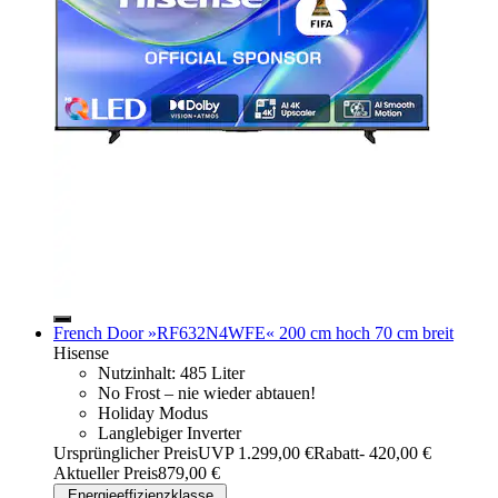
French Door »RF632N4WFE« 200 cm hoch 70 cm breit
Hisense
Nutzinhalt: 485 Liter
No Frost – nie wieder abtauen!
Holiday Modus
Langlebiger Inverter
Ursprünglicher Preis
UVP 1.299,00 €
Rabatt
- 420,00 €
Aktueller Preis
879,00 €
Energieeffizienzklasse