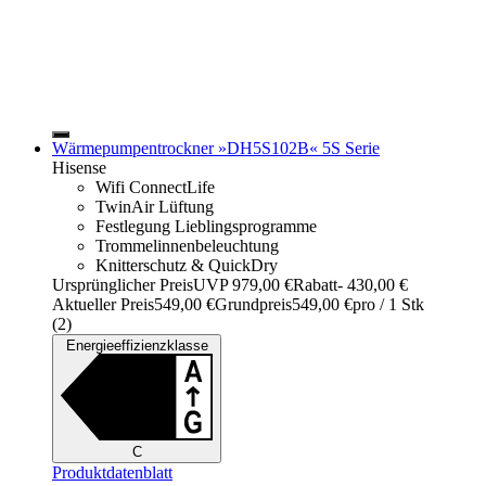
Wärmepumpentrockner »DH5S102B« 5S Serie
Hisense
Wifi ConnectLife
TwinAir Lüftung
Festlegung Lieblingsprogramme
Trommelinnenbeleuchtung
Knitterschutz & QuickDry
Ursprünglicher Preis
UVP 979,00 €
Rabatt
- 430,00 €
Aktueller Preis
549,00 €
Grundpreis
549,00 €
pro
/
1 Stk
(
2
)
Energieeffizienzklasse
C
Produktdatenblatt