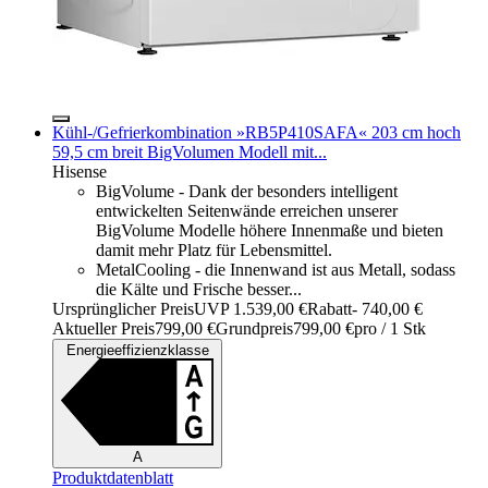
Kühl-/Gefrierkombination »RB5P410SAFA« 203 cm hoch
59,5 cm breit BigVolumen Modell mit...
Hisense
BigVolume - Dank der besonders intelligent
entwickelten Seitenwände erreichen unserer
BigVolume Modelle höhere Innenmaße und bieten
damit mehr Platz für Lebensmittel.
MetalCooling - die Innenwand ist aus Metall, sodass
die Kälte und Frische besser...
Ursprünglicher Preis
UVP 1.539,00 €
Rabatt
- 740,00 €
Aktueller Preis
799,00 €
Grundpreis
799,00 €
pro
/
1 Stk
Energieeffizienzklasse
A
Produktdatenblatt