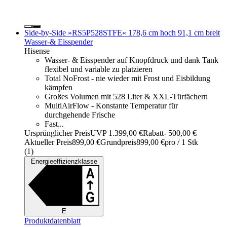
Side-by-Side »RS5P528STFE« 178,6 cm hoch 91,1 cm breit
Wasser-& Eisspender
Hisense
Wasser- & Eisspender auf Knopfdruck und dank Tank
flexibel und variable zu platzieren
Total NoFrost - nie wieder mit Frost und Eisbildung
kämpfen
Großes Volumen mit 528 Liter & XXL-Türfächern
MultiAirFlow - Konstante Temperatur für
durchgehende Frische
Fast...
Ursprünglicher Preis
UVP 1.399,00 €
Rabatt
- 500,00 €
Aktueller Preis
899,00 €
Grundpreis
899,00 €
pro
/
1 Stk
(
1
)
Energieeffizienzklasse
E
Produktdatenblatt