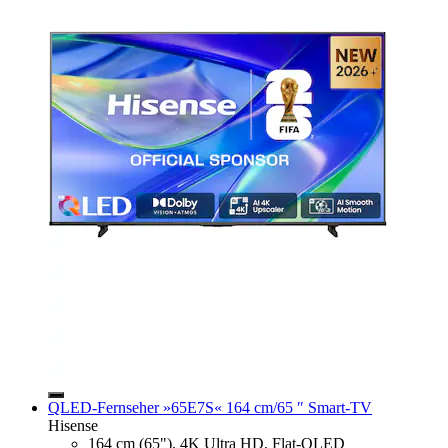
QLED-Fernseher »65E7S« 164 cm/65 ″ Smart-TV
Hisense
164 cm (65"), 4K Ultra HD, Flat-QLED