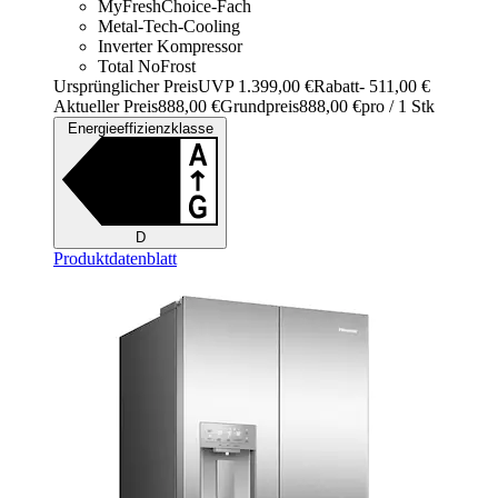
MyFreshChoice-Fach
Metal-Tech-Cooling
Inverter Kompressor
Total NoFrost
Ursprünglicher Preis
UVP 1.399,00 €
Rabatt
- 511,00 €
Aktueller Preis
888,00 €
Grundpreis
888,00 €
pro
/
1 Stk
Energieeffizienzklasse
D
Produktdatenblatt