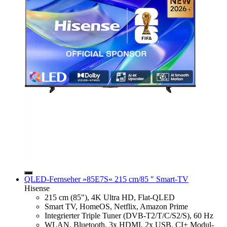
QLED-Fernseher »85E7S« 215 cm/85 ″ Smart-TV
Hisense
215 cm (85"), 4K Ultra HD, Flat-QLED
Smart TV, HomeOS, Netflix, Amazon Prime
Integrierter Triple Tuner (DVB-T2/T/C/S2/S), 60 Hz
WLAN, Bluetooth, 3x HDMI, 2x USB, CI+ Modul-