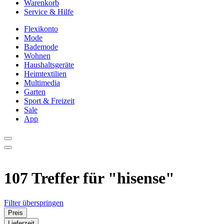
Warenkorb
Service & Hilfe
Flexikonto
Mode
Bademode
Wohnen
Haushaltsgeräte
Heimtextilien
Multimedia
Garten
Sport & Freizeit
Sale
App
107 Treffer für
"hisense"
Filter überspringen
Preis
Lieferzeit