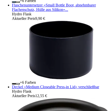
+
Farben
Flaschenuntersetzer »Small Bottle Boot, abnehmbarer
Flachenschutz, Hülle aus Silikon«...
Hydro Flask
Aktueller Preis
9,90 €
+
Farben
Deckel »Medium Closeable Press-in Lid« verschließbar
Hydro Flask
Aktueller Preis
12,55 €