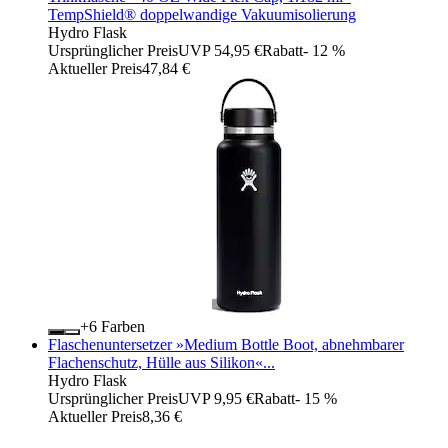
TempShield®️ doppelwandige Vakuumisolierung
Hydro Flask
Ursprünglicher Preis
UVP 54,95 €
Rabatt
- 12 %
Aktueller Preis
47,84 €
+
Farben
Flaschenuntersetzer »Medium Bottle Boot, abnehmbarer
Flachenschutz, Hülle aus Silikon«...
Hydro Flask
Ursprünglicher Preis
UVP 9,95 €
Rabatt
- 15 %
Aktueller Preis
8,36 €