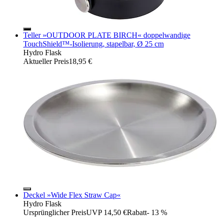
Teller »OUTDOOR PLATE BIRCH« doppelwandige
TouchShield™-Isolierung, stapelbar, Ø 25 cm
Hydro Flask
Aktueller Preis
18,95 €
Deckel »Wide Flex Straw Cap«
Hydro Flask
Ursprünglicher Preis
UVP 14,50 €
Rabatt
- 13 %