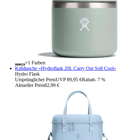
+
Farben
Kühltasche »Hydroflask 20L Carry Out Soft Cool«
Hydro Flask
Ursprünglicher Preis
UVP 89,95 €
Rabatt
- 7 %
Aktueller Preis
82,99 €