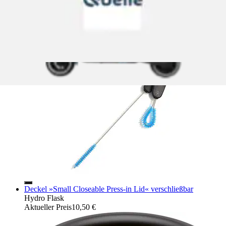
Reinigungsbürsten-Set »STRAW CLEANING SET
PACIFIC« 2 Stk. aus Edelstahl...
Hydro Flask
Ursprünglicher Preis
UVP 18,99 €
Rabatt
- 37 %
Aktueller Preis
11,78 €
Deckel »Small Closeable Press-in Lid« verschließbar
Hydro Flask
Aktueller Preis
10,50 €