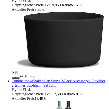
Hydro Flask
Ursprünglicher Preis
UVP 9,95 €
Rabatt
- 15 %
Aktueller Preis
8,36 €
Neu
+
Farben
Trinkhalme »Shaker Cap Straw 2-Pack Accessory« Flexibler
2-teiliges Strohhalm Set für...
Hydro Flask
Ursprünglicher Preis
UVP 12,50 €
Rabatt
- 8 %
Aktueller Preis
11,49 €