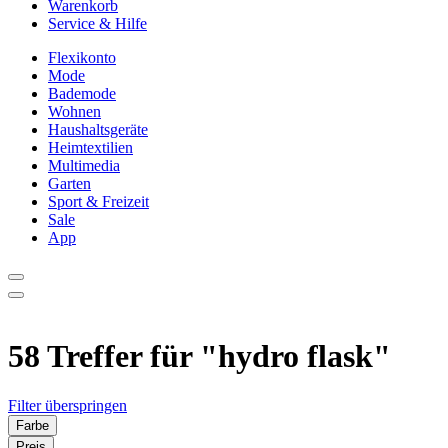
Warenkorb
Service & Hilfe
Flexikonto
Mode
Bademode
Wohnen
Haushaltsgeräte
Heimtextilien
Multimedia
Garten
Sport & Freizeit
Sale
App
58 Treffer für
"hydro flask"
Filter überspringen
Farbe
Preis