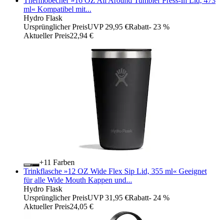
Thermobecher »16 OZ All Around Tumbler Press-In Lid, 473
ml« Kompatibel mit...
Hydro Flask
Ursprünglicher Preis
UVP 29,95 €
Rabatt
- 23 %
Aktueller Preis
22,94 €
+
Farben
Trinkflasche »12 OZ Wide Flex Sip Lid, 355 ml« Geeignet
für alle Wide Mouth Kappen und...
Hydro Flask
Ursprünglicher Preis
UVP 31,95 €
Rabatt
- 24 %
Aktueller Preis
24,05 €