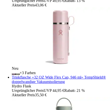
Ursprünglicher Preis
UVP 49,95 €
Rabatt
- 13 %
Aktueller Preis
43,06 €
Neu
+
Farben
Trinkflasche »32 OZ Wide Flex Cap, 946 ml« TempShield®️
doppelwandige Vakuumisolierung
Hydro Flask
Ursprünglicher Preis
UVP 44,95 €
Rabatt
- 21 %
Aktueller Preis
35,50 €