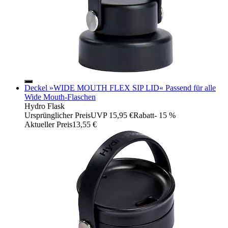
Deckel »WIDE MOUTH FLEX SIP LID« Passend für alle
Wide Mouth-Flaschen
Hydro Flask
Ursprünglicher Preis
UVP 15,95 €
Rabatt
- 15 %
Aktueller Preis
13,55 €