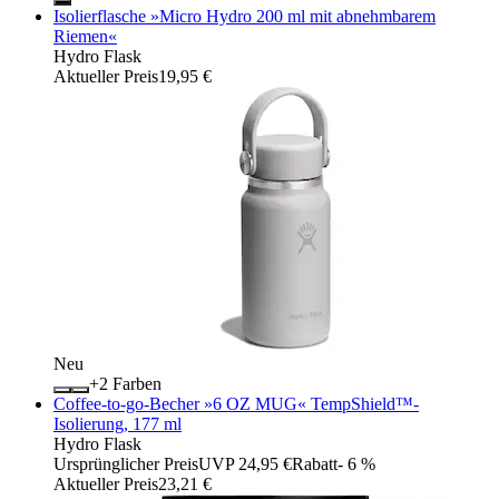
Isolierflasche »Micro Hydro 200 ml mit abnehmbarem
Riemen«
Hydro Flask
Aktueller Preis
19,95 €
Neu
+
Farben
Coffee-to-go-Becher »6 OZ MUG« TempShield™-
Isolierung, 177 ml
Hydro Flask
Ursprünglicher Preis
UVP 24,95 €
Rabatt
- 6 %
Aktueller Preis
23,21 €