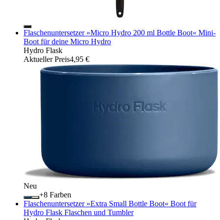
Flaschenuntersetzer »Micro Hydro 200 ml Bottle Boot« Mini-
Boot für deine Micro Hydro
Hydro Flask
Aktueller Preis
4,95 €
Neu
+
Farben
Flaschenuntersetzer »Extra Small Bottle Boot« Boot für
Hydro Flask Flaschen und Tumbler