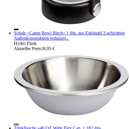
Schale »Camp Bowl Birch« 1 Stk. aus Edelstahl 2-schichtige
Außenkonstruktion reduziert...
Hydro Flask
Aktueller Preis
18,95 €
Trinkflasche »40 OZ Wide Flex Cap, 1.182 ml«