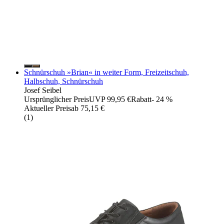
Schnürschuh »Brian« in weiter Form, Freizeitschuh,
Halbschuh, Schnürschuh
Josef Seibel
Ursprünglicher Preis
UVP 99,95 €
Rabatt
- 24 %
Aktueller Preis
ab
75,15 €
(
1
)