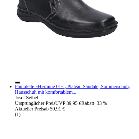
Pantolette »Hermine 01« , Plateau Sandale, Sommerschuh,
Hausschuh mit komfortablem...
Josef Seibel
Ursprünglicher Preis
UVP 89,95 €
Rabatt
- 33 %
Aktueller Preis
ab
59,91 €
(
1
)