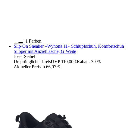
+
Farben
Slip-On Sneaker »Wynona 11« Schlupfschuh, Komfortschuh
Slipper mit Anziehlasche, G-Weite
Josef Seibel
Ursprünglicher Preis
UVP 110,00 €
Rabatt
- 39 %
Aktueller Preis
ab
66,97 €