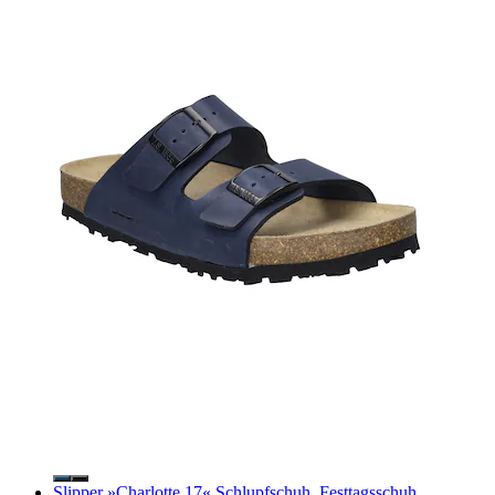
Slipper »Charlotte 17« Schlupfschuh, Festtagsschuh,