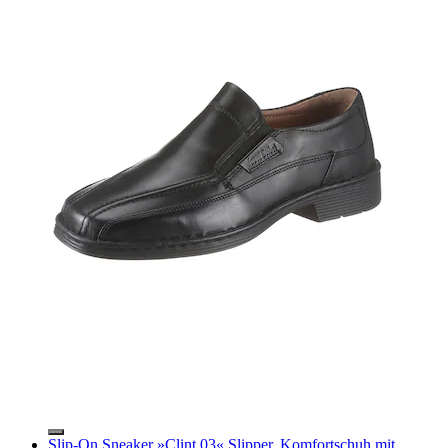
Slip-On Sneaker »Clint 03« Slipper, Komfortschuh mit