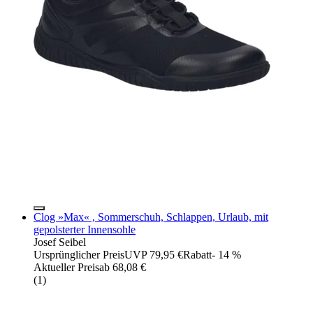
Clog »Max« , Sommerschuh, Schlappen, Urlaub, mit
gepolsterter Innensohle
Josef Seibel
Ursprünglicher Preis
UVP 79,95 €
Rabatt
- 14 %
Aktueller Preis
ab
68,08 €
(
1
)