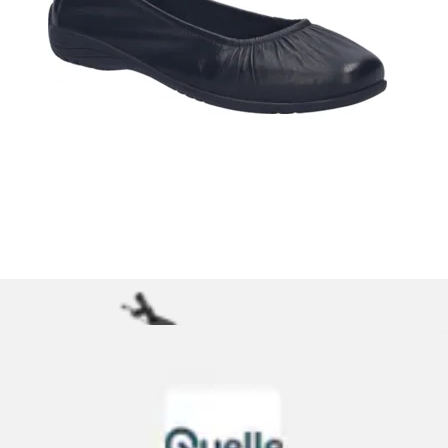
Barfußschuh »Wynona 06« Slipper, Schlüpfschuh,
Halbschuh, elastische Schnürsenkeln,...
Josef Seibel
Ursprünglicher Preis
UVP 120,00 €
Rabatt
- 29 %
Aktueller Preis
ab
84,50 €