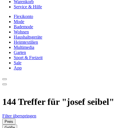
Warenkorb
Service & Hilfe
Flexikonto
Mode
Bademode
Wohnen
Haushaltsgeräte
Heimtextilien
Multimedia
Garten
Sport & Freizeit
Sale
App
144 Treffer für
"josef seibel"
Filter überspringen
Preis
Größe