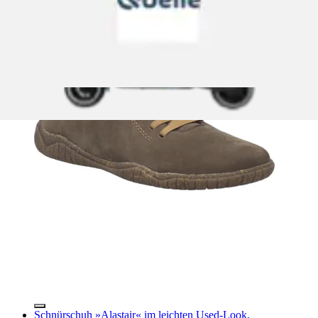
Schnürschuh »Alastair« im leichten Used-Look,