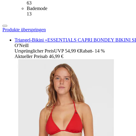
63
Bademode
13
Produkte überspringen
Triangel-Bikini »ESSENTIALS CAPRI BONDEY BIKINI SET
O'Neill
Ursprünglicher Preis
UVP 54,99 €
Rabatt
- 14 %
Aktueller Preis
ab
46,99 €