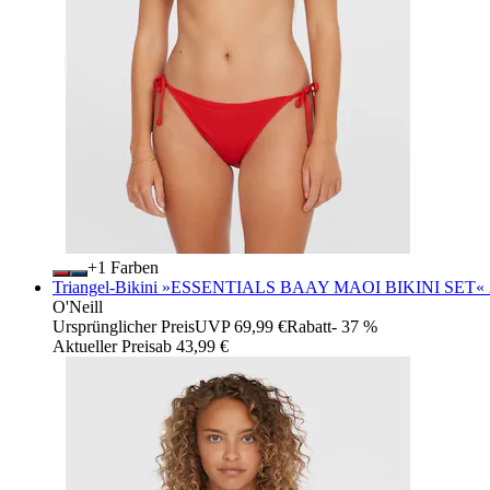
+
Farben
Triangel-Bikini »ESSENTIALS BAAY MAOI BIKINI SET« 2 Stk
O'Neill
Ursprünglicher Preis
UVP 69,99 €
Rabatt
- 37 %
Aktueller Preis
ab
43,99 €