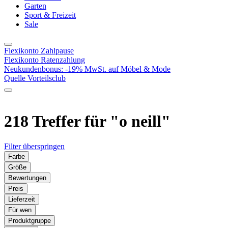
Garten
Sport & Freizeit
Sale
Flexikonto Zahlpause
Flexikonto Ratenzahlung
Neukundenbonus: -19% MwSt. auf Möbel & Mode
Quelle Vorteilsclub
218 Treffer für
"o neill"
Filter überspringen
Farbe
Größe
Bewertungen
Preis
Lieferzeit
Für wen
Produktgruppe