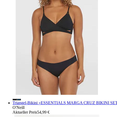
Triangel-Bikini »ESSENTIALS MARGA CRUZ BIKINI SET« 2 
O'Neill
Aktueller Preis
54,99 €