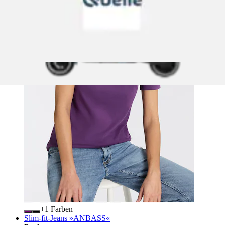
+
Farben
Slim-fit-Jeans »ANBASS«