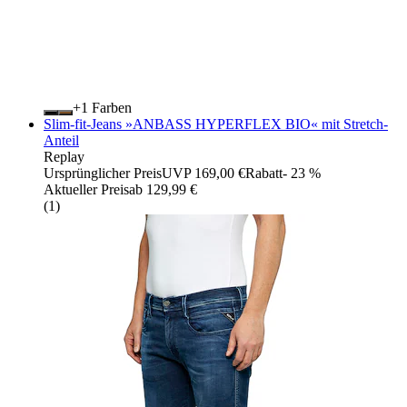
+
Farben
Slim-fit-Jeans »ANBASS HYPERFLEX BIO« mit Stretch-
Anteil
Replay
Ursprünglicher Preis
UVP 169,00 €
Rabatt
- 23 %
Aktueller Preis
ab
129,99 €
(
1
)