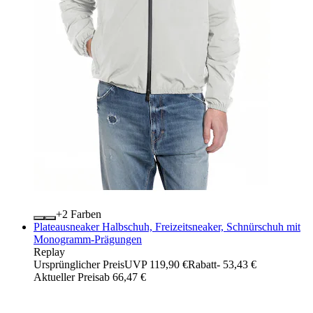
+
Farben
Plateausneaker Halbschuh, Freizeitsneaker, Schnürschuh mit
Monogramm-Prägungen
Replay
Ursprünglicher Preis
UVP 119,90 €
Rabatt
- 53,43 €
Aktueller Preis
ab
66,47 €