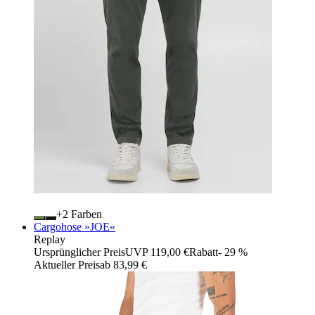
+
Farben
Cargohose »JOE«
Replay
Ursprünglicher Preis
UVP 119,00 €
Rabatt
- 29 %
Aktueller Preis
ab
83,99 €