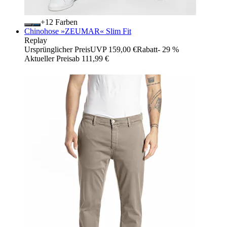
+
Farben
Chinohose »ZEUMAR« Slim Fit
Replay
Ursprünglicher Preis
UVP 159,00 €
Rabatt
- 29 %
Aktueller Preis
ab
111,99 €