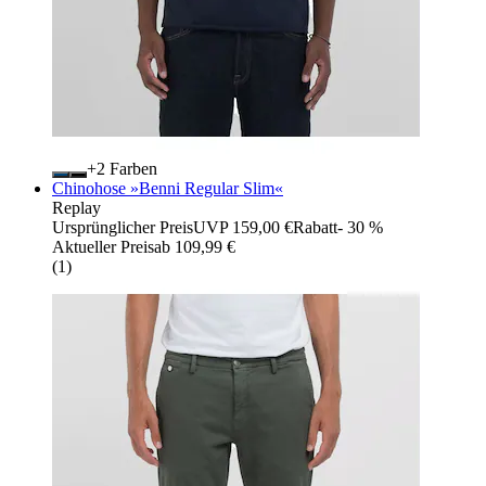
+
Farben
Chinohose »Benni Regular Slim«
Replay
Ursprünglicher Preis
UVP 159,00 €
Rabatt
- 30 %
Aktueller Preis
ab
109,99 €
(
1
)