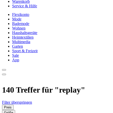
Warenkorb
Service & Hilfe
Flexikonto
Mode
Bademode
Wohnen
Haushaltsgeräte
Heimtextilien
Multimedia
Garten
Sport & Freizeit
Sale
App
140 Treffer für
"replay"
Filter überspringen
Preis
Größe