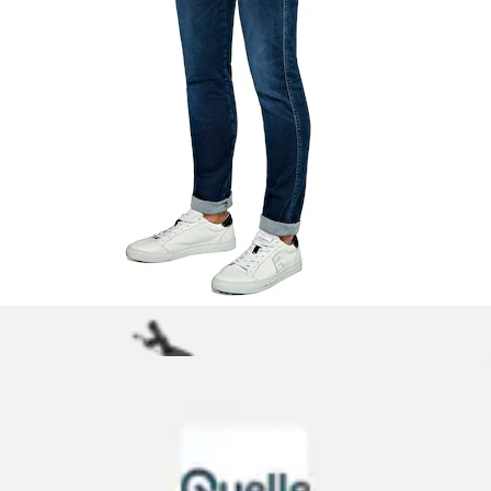
+
Farben
T-Shirt mit Rundhals, reine Baumwolle
Replay
Ursprünglicher Preis
UVP 49,00 €
Rabatt
- 54 %
Aktueller Preis
ab
22,37 €