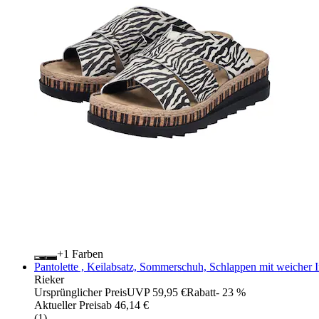
+
Farben
Pantolette , Keilabsatz, Sommerschuh, Schlappen mit weicher 
Rieker
Ursprünglicher Preis
UVP 59,95 €
Rabatt
- 23 %
Aktueller Preis
ab
46,14 €
(
1
)