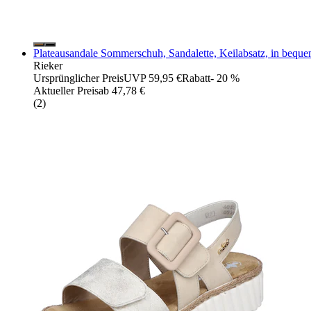
Plateausandale Sommerschuh, Sandalette, Keilabsatz, in bequ
Rieker
Ursprünglicher Preis
UVP 59,95 €
Rabatt
- 20 %
Aktueller Preis
ab
47,78 €
(
2
)