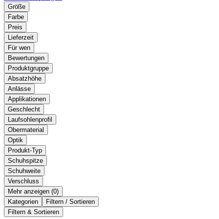
Größe
Farbe
Preis
Lieferzeit
Für wen
Bewertungen
Produktgruppe
Absatzhöhe
Anlässe
Applikationen
Geschlecht
Laufsohlenprofil
Obermaterial
Optik
Produkt-Typ
Schuhspitze
Schuhweite
Verschluss
Mehr anzeigen (
)
Kategorien
Filtern / Sortieren
Filtern & Sortieren