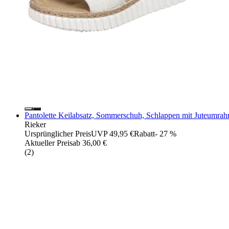
Pantolette Keilabsatz, Sommerschuh, Schlappen mit Juteumra
Rieker
Ursprünglicher Preis
UVP 49,95 €
Rabatt
- 27 %
Aktueller Preis
ab
36,00 €
(
2
)