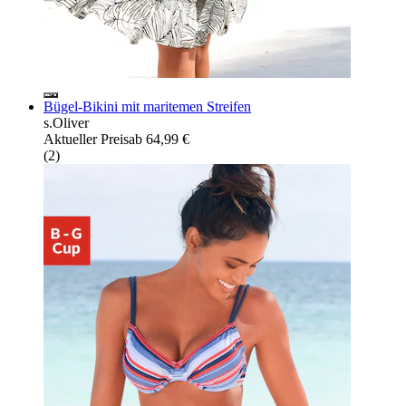
Bügel-Bikini mit maritemen Streifen
s.Oliver
Aktueller Preis
ab
64,99 €
(
2
)