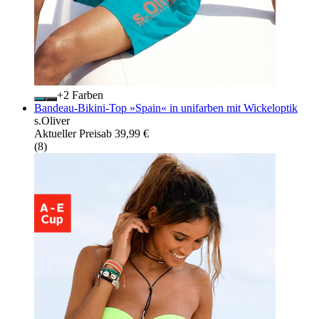
+
Farben
Bandeau-Bikini-Top »Spain« in unifarben mit Wickeloptik
s.Oliver
Aktueller Preis
ab
39,99 €
(
8
)