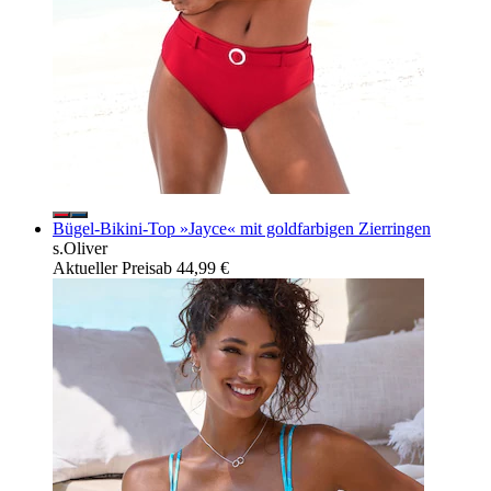
Bügel-Bikini-Top »Jayce« mit goldfarbigen Zierringen
s.Oliver
Aktueller Preis
ab
44,99 €