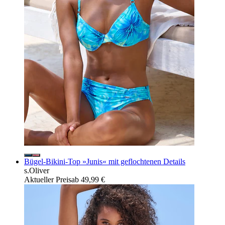
Bügel-Bikini-Top »Junis« mit geflochtenen Details
s.Oliver
Aktueller Preis
ab
49,99 €