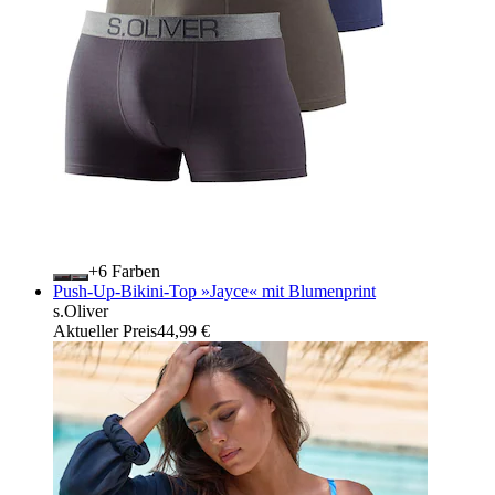
+
Farben
Push-Up-Bikini-Top »Jayce« mit Blumenprint
s.Oliver
Aktueller Preis
44,99 €