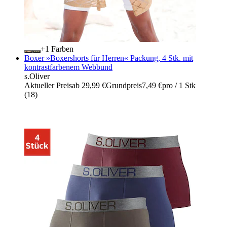
+
Farben
Boxer »Boxershorts für Herren« Packung, 4 Stk. mit
kontrastfarbenem Webbund
s.Oliver
Aktueller Preis
ab
29,99 €
Grundpreis
7,49 €
pro
/
1 Stk
(
18
)