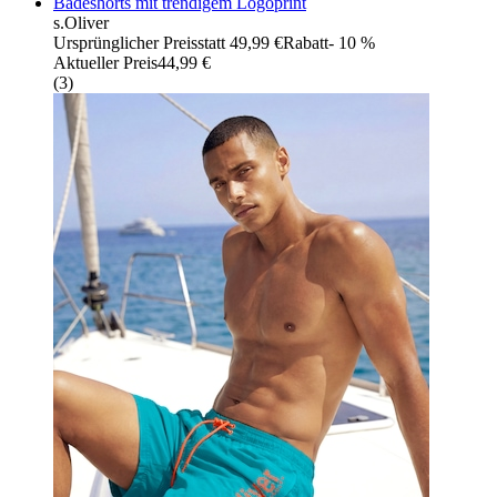
Badeshorts mit trendigem Logoprint
s.Oliver
Ursprünglicher Preis
statt 49,99 €
Rabatt
- 10 %
Aktueller Preis
44,99 €
(
3
)