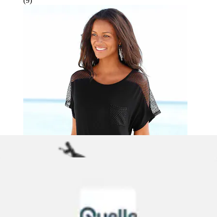
(
9
)