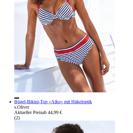
Bügel-Bikini-Top »Aiko« mit Häkeloptik
s.Oliver
Aktueller Preis
ab
44,99 €
(
2
)