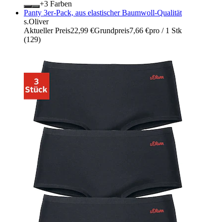
+
Farben
Panty 3er-Pack, aus elastischer Baumwoll-Qualität
s.Oliver
Aktueller Preis
22,99 €
Grundpreis
7,66 €
pro
/
1 Stk
(
129
)