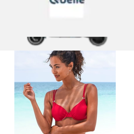
Bügel-Bikini-Top »Beverly« mit kontrastfarbigen Zierringen
s.Oliver
Ursprünglicher Preis
statt 45,99 €
Rabatt
- 13 %
Aktueller Preis
ab
39,99 €