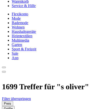
Warenkorb
Service & Hilfe
Flexikonto
Mode
Bademode
Wohnen
Haushaltsgeräte
Heimtextilien
Multimedia
Garten
Sport & Freizeit
Sale
App
1699 Treffer für
"s oliver"
Filter überspringen
Preis
Größe