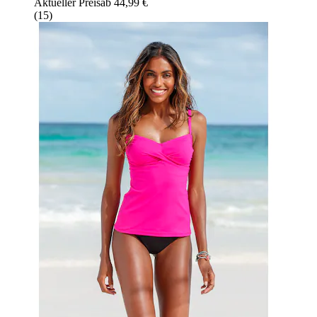
Aktueller Preis
ab
44,99 €
(
15
)