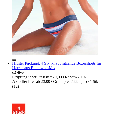
Hipster Packung, 4 Stk. knapp sitzende Boxershorts für
Herren aus Baumwoll-Mix
s.Oliver
Ursprünglicher Preis
statt 29,99 €
Rabatt
- 20 %
Aktueller Preis
ab
23,99 €
Grundpreis
5,99 €
pro
/
1 Stk
(
12
)