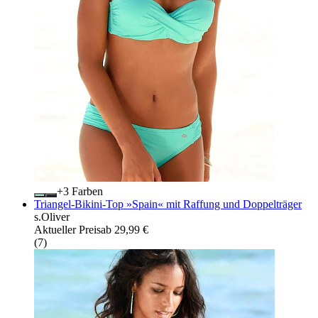
+
Farben
Triangel-Bikini-Top »Spain« mit Raffung und Doppelträger
s.Oliver
Aktueller Preis
ab
29,99 €
(
7
)