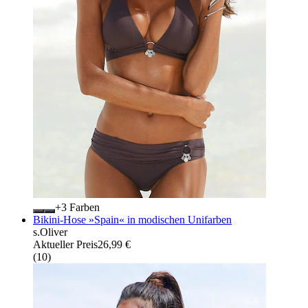
+
Farben
Bikini-Hose »Spain« in modischen Unifarben
s.Oliver
Aktueller Preis
26,99 €
(
10
)