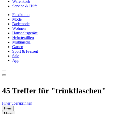
Warenkorb
Service & Hilfe
Flexikonto
Mode
Bademode
Wohnen
Haushaltsgeräte
Heimtextilien
Multimedia
Garten
Sport & Freizeit
Sale
App
45 Treffer für
"trinkflaschen"
Filter überspringen
Preis
Marke