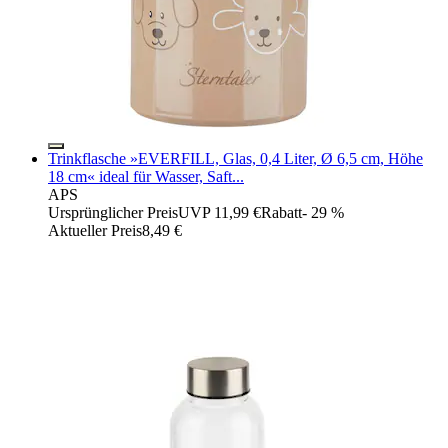
Trinkflasche »EVERFILL, Glas, 0,4 Liter, Ø 6,5 cm, Höhe
18 cm« ideal für Wasser, Saft...
APS
Ursprünglicher Preis
UVP 11,99 €
Rabatt
- 29 %
Aktueller Preis
8,49 €