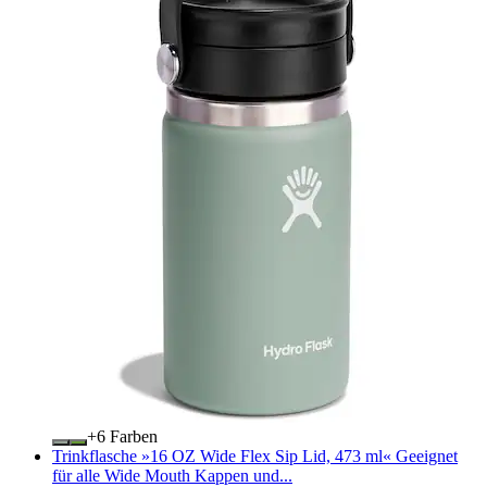
+
Farben
Trinkflasche »16 OZ Wide Flex Sip Lid, 473 ml« Geeignet
für alle Wide Mouth Kappen und...