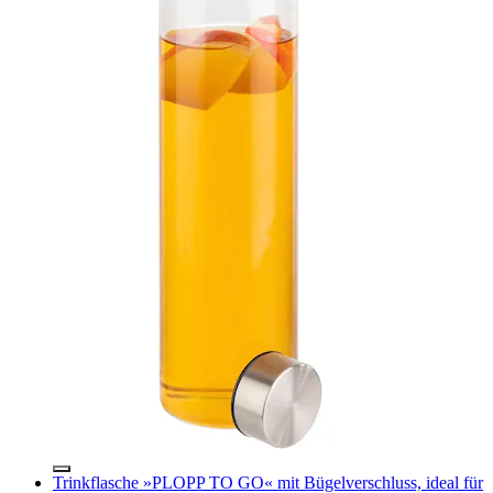
Trinkflasche »PLOPP TO GO« mit Bügelverschluss, ideal für