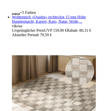
+
Farben
Wollteppich »Quadra« rechteckig 15 mm Höhe
Handgemacht, Kariert, Karo, Natur, Wolle,...
vikosa
Ursprünglicher Preis
UVP 159,90 €
Rabatt
- 80,31 €
Aktueller Preis
ab
79,59 €