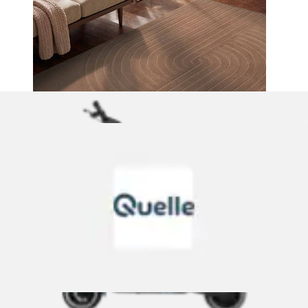
+
Farben
Teppich »Noemi« rechteckig 10 mm Höhe Dezenter Glanz,
Weich, Seidenoptik, Viskose,...
vikosa
Aktueller Preis
ab
164,90 €