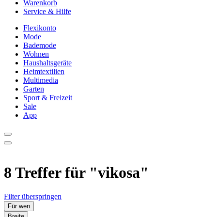
Warenkorb
Service & Hilfe
Flexikonto
Mode
Bademode
Wohnen
Haushaltsgeräte
Heimtextilien
Multimedia
Garten
Sport & Freizeit
Sale
App
8 Treffer für
"vikosa"
Filter überspringen
Für wen
Breite