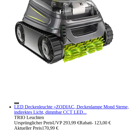
LED Deckenleuchte »ZODIAC, Deckenlampe Mond Sterne,
indirektes Licht, dimmbar CCT LED...
TRIO Leuchten
Ursprünglicher Preis
UVP 293,99 €
Rabatt
- 123,00 €
Aktueller Preis
170,99 €