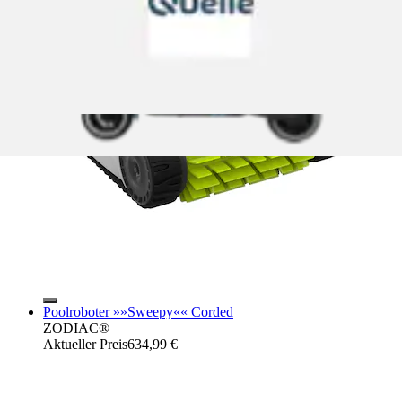
Poolroboter »»Sweepy«« Corded
ZODIAC®
Aktueller Preis
634,99 €