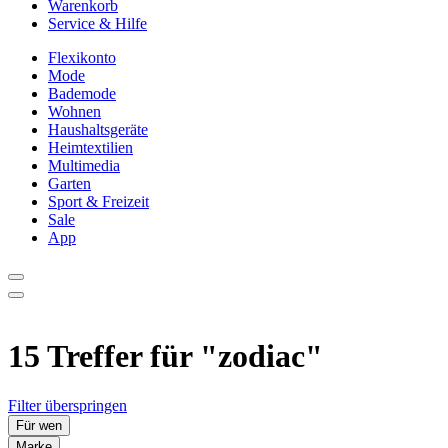
Warenkorb
Service & Hilfe
Flexikonto
Mode
Bademode
Wohnen
Haushaltsgeräte
Heimtextilien
Multimedia
Garten
Sport & Freizeit
Sale
App
15 Treffer für
"zodiac"
Filter überspringen
Für wen
Marke