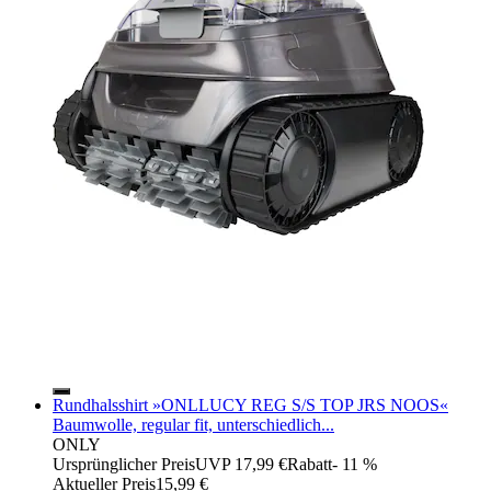
Rundhalsshirt »ONLLUCY REG S/S TOP JRS NOOS«
Baumwolle, regular fit, unterschiedlich...
ONLY
Ursprünglicher Preis
UVP 17,99 €
Rabatt
- 11 %
Aktueller Preis
15,99 €