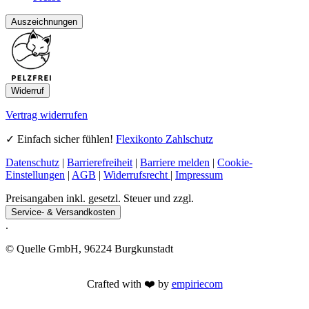
Auszeichnungen
Widerruf
Vertrag widerrufen
✓ Einfach sicher fühlen!
Flexikonto Zahlschutz
Datenschutz
|
Barrierefreiheit
|
Barriere melden
|
Cookie-
Einstellungen
|
AGB
|
Widerrufsrecht
|
Impressum
Preisangaben inkl. gesetzl. Steuer und zzgl.
Service- & Versandkosten
.
© Quelle GmbH, 96224 Burgkunstadt
Crafted with ❤️ by
empiriecom