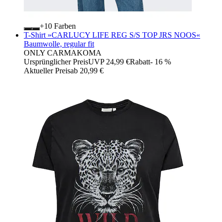
+
Farben
T-Shirt »CARLUCY LIFE REG S/S TOP JRS NOOS«
Baumwolle, regular fit
ONLY CARMAKOMA
Ursprünglicher Preis
UVP 24,99 €
Rabatt
- 16 %
Aktueller Preis
ab
20,99 €