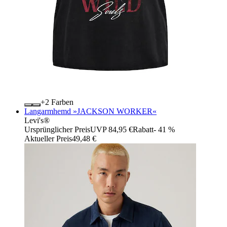
+
Farben
Langarmhemd »JACKSON WORKER«
Levi's®
Ursprünglicher Preis
UVP 84,95 €
Rabatt
- 41 %
Aktueller Preis
49,48 €