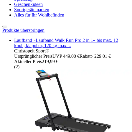
Geschenkideen
Sportgerätemarken
Alles für Ihr Wohlbefinden
Produkte überspringen
Laufband »Laufband Walk Run Pro 2 in 1« bis max. 12
km/h, klappbar, 120 kg max....
Christopeit Sport®
Ursprünglicher Preis
UVP 449,00 €
Rabatt
- 229,01 €
Aktueller Preis
219,99 €
(
2
)