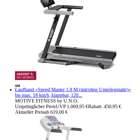
Laufband »Speed Master 1.8 M (mit/ohne Unterlegmatte)«
bis max. 18 km/h, klappbar, 120...
MOTIVE FITNESS by U.N.O.
Ursprünglicher Preis
UVP 1.069,95 €
Rabatt
- 450,95 €
Aktueller Preis
ab
619,00 €