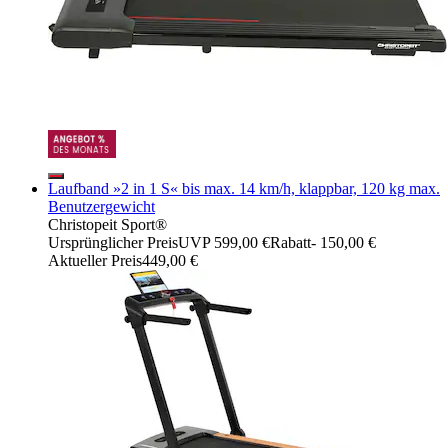
Laufband »2 in 1 S« bis max. 14 km/h, klappbar, 120 kg max.
Benutzergewicht
Christopeit Sport®
Ursprünglicher Preis
UVP 599,00 €
Rabatt
- 150,00 €
Aktueller Preis
449,00 €