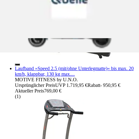
Laufband »Speed 2.5 (mit/ohne Unterlegmatte)« bis max. 20
km/h, klappbar, 130 kg max....
MOTIVE FITNESS by U.N.O.
Ursprünglicher Preis
UVP 1.719,95 €
Rabatt
- 950,95 €
Aktueller Preis
769,00 €
(
1
)