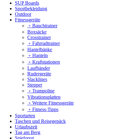
SUP Boards
Sportbekleidung
Outdoor
Fitnessgeräte
﹢
Bauchtrainer
Boxsäcke
Crosstrainer
﹢
Fahrradtrainer
Hantelbänke
﹢
Hanteln
﹢
Kraftstationen
Laufbänder
Rudergeräte
Slacklines
Stepper
﹢
Trampoline
Vibrationsplatten
﹢
Weitere Fitnessgeräte
﹢
Fitness-Tipps
Sportarten
Taschen und Reisegepäck
Urlaubszeit
Tag am Berg
Spielzeug