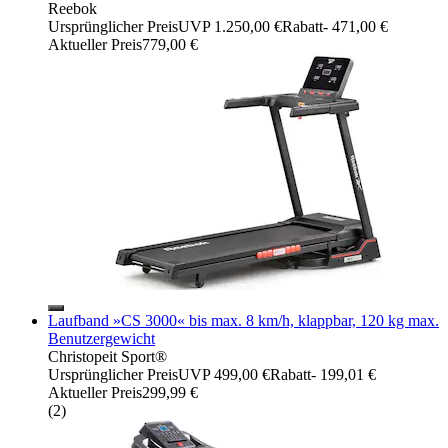
Reebok
Ursprünglicher Preis
UVP 1.250,00 €
Rabatt
- 471,00 €
Aktueller Preis
779,00 €
Laufband »CS 3000« bis max. 8 km/h, klappbar, 120 kg max.
Benutzergewicht
Christopeit Sport®
Ursprünglicher Preis
UVP 499,00 €
Rabatt
- 199,01 €
Aktueller Preis
299,99 €
(
2
)