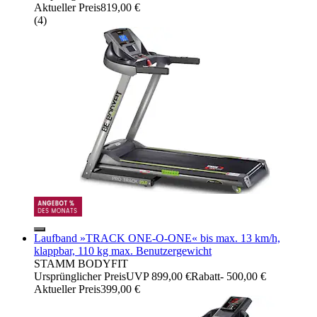
Aktueller Preis
819,00 €
(
4
)
Laufband »TRACK ONE-O-ONE« bis max. 13 km/h,
klappbar, 110 kg max. Benutzergewicht
STAMM BODYFIT
Ursprünglicher Preis
UVP 899,00 €
Rabatt
- 500,00 €
Aktueller Preis
399,00 €