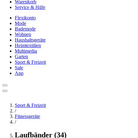
Warenkorb
Service & Hilfe
Flexikonto
Mode
Bademode
Wohnen
Haushaltsgeräte
Heimtextilien
Multimedia
Garten
Sport & Freizeit
Sale
App
Sport & Freizeit
/
Fitnessgeräte
/
Laufbänder (34)