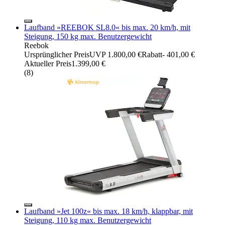
Laufband »REEBOK SL8.0« bis max. 20 km/h, mit
Steigung, 150 kg max. Benutzergewicht
Reebok
Ursprünglicher Preis
UVP 1.800,00 €
Rabatt
- 401,00 €
Aktueller Preis
1.399,00 €
(
8
)
Laufband »Jet 100z« bis max. 18 km/h, klappbar, mit
Steigung, 110 kg max. Benutzergewicht