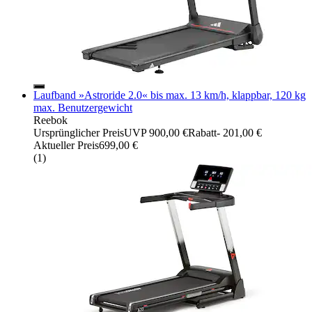
Laufband »Astroride 2.0« bis max. 13 km/h, klappbar, 120 kg
max. Benutzergewicht
Reebok
Ursprünglicher Preis
UVP 900,00 €
Rabatt
- 201,00 €
Aktueller Preis
699,00 €
(
1
)