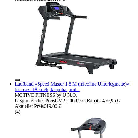
Laufband »Speed Master 1.8 M (mit/ohne Unterlegmatte)«
bis max. 18 km/h, klappbar, mit...
MOTIVE FITNESS by U.N.O.
Ursprünglicher Preis
UVP 1.069,95 €
Rabatt
- 450,95 €
Aktueller Preis
619,00 €
(
4
)