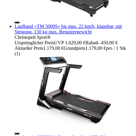
Laufband »TM 5000S« bis max. 22 km/h, klappbar, mit
Steigung, 150 kg max. Benutzergewicht
Christopeit Sport®
Ursprünglicher Preis
UVP 1.629,00 €
Rabatt
- 450,00 €
Aktueller Preis
1.179,00 €
Grundpreis
1.179,00 €
pro
/
1 Stk
(
1
)