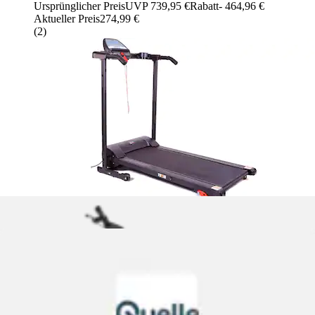
Ursprünglicher Preis
UVP 739,95 €
Rabatt
- 464,96 €
Aktueller Preis
274,99 €
(
2
)
Laufband »Laufband TM 4500 S« bis max. 20 km/h, 130 kg
max. Benutzergewicht
Christopeit Sport®
Ursprünglicher Preis
UVP 999,00 €
Rabatt
- 320,00 €
Aktueller Preis
679,00 €