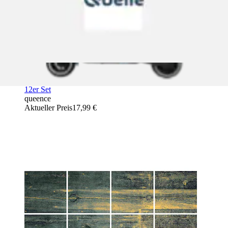
Fliesenaufkleber »Holz« Stickerfliesen, selbstklebend, Sticker,
12er Set
queence
Aktueller Preis
17,99 €