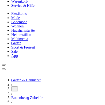
Warenkorb
Service & Hilfe
Flexikonto
Mode
Bademode
Wohnen
Haushaltsgeräte
Heimtextilien
Multimedia
Garten
Sport & Freizeit
Sale
App
Garten & Baumarkt
/
...
/
Bodenbelag Zubehör
/