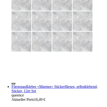
Fliesenaufkleber »Marmor« Stickerfliesen, selbstklebend,
Sticker, 12er Set
queence
Aktueller Preis
16,49 €