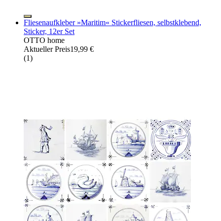
Fliesenaufkleber »Maritim« Stickerfliesen, selbstklebend,
Sticker, 12er Set
OTTO home
Aktueller Preis
19,99 €
(
1
)