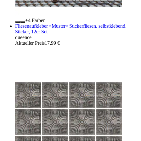
+
Farben
Fliesenaufkleber »Muster« Stickerfliesen, selbstklebend,
Sticker, 12er Set
queence
Aktueller Preis
17,99 €