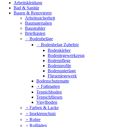
Arbeitskleidung
Bad & Sanitär
Bauen & Renovieren
Arbeitssicherheit
Baumaterialien
Baustrahler
Briefkästen
﹣
Bodenbeläge
﹣
Bodenbelag Zubehör
Bodenkleber
Bodenlegewerkzeug
Bodenpflege
Bodenprofile
Bodenunterlage
Fliesenlegewerk
Bodenschutzmatte
﹢
Fußmatten
Teppichboden
Teppichfliesen
Vinylboden
﹢
Farben & Lacke
﹢
Insektenschutz
﹢
Rohre
﹢
Rollläden