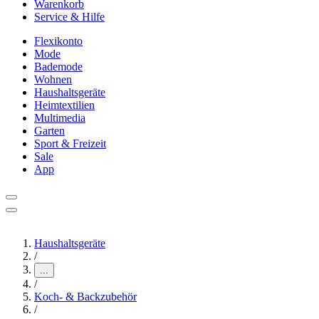
Warenkorb
Service & Hilfe
Flexikonto
Mode
Bademode
Wohnen
Haushaltsgeräte
Heimtextilien
Multimedia
Garten
Sport & Freizeit
Sale
App
Haushaltsgeräte
/
...
/
Koch- & Backzubehör
/