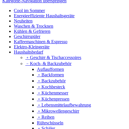
Kategorie-Navigation überspringen
Cool im Sommer
Energieeffiziente Haushaltsgeräte
Neuheiten
Waschen & Trocknen
Kühlen & Gefrieren
Geschirrspüler
Kaffeemaschinen & Espresso
Elektro-Kleingeräte
Haushaltsbedarf
﹢
Geschirr & Tischaccessoires
﹣
Koch- & Backzubehör
Auflaufformen
﹢
Backformen
﹢
Backzubehör
﹢
Kochbesteck
﹢
Küchenmesser
﹢
Küchenpressen
﹢
Lebensmittelaufbewahrung
﹢
Mikrowellengeschirr
﹢
Reiben
Rührschüsseln
﹢
Schäler