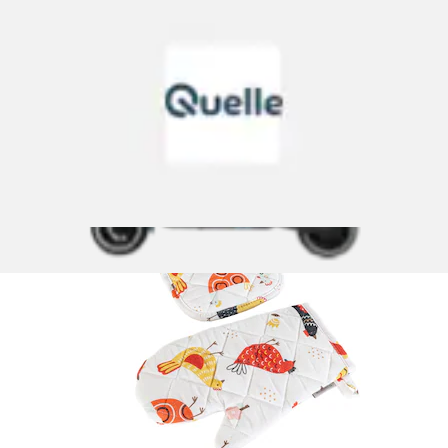
Topflappen »Küchen Set Chick«
Egeria
Aktueller Preis
24,95 €