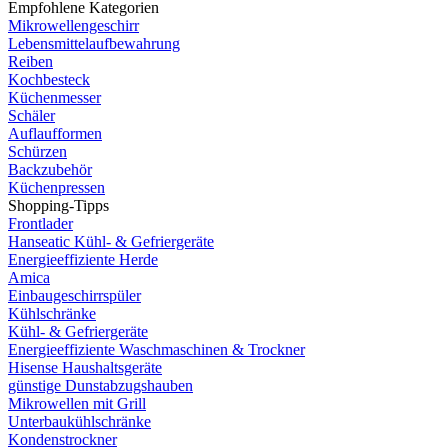
Empfohlene Kategorien
Mikrowellengeschirr
Lebensmittelaufbewahrung
Reiben
Kochbesteck
Küchenmesser
Schäler
Auflaufformen
Schürzen
Backzubehör
Küchenpressen
Shopping-Tipps
Frontlader
Hanseatic Kühl- & Gefriergeräte
Energieeffiziente Herde
Amica
Einbaugeschirrspüler
Kühlschränke
Kühl- & Gefriergeräte
Energieeffiziente Waschmaschinen & Trockner
Hisense Haushaltsgeräte
günstige Dunstabzugshauben
Mikrowellen mit Grill
Unterbaukühlschränke
Kondenstrockner