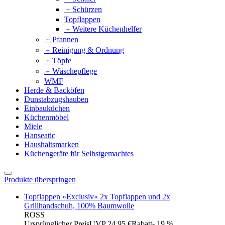
﹢
Schürzen
Topflappen
﹢
Weitere Küchenhelfer
﹢
Pfannen
﹢
Reinigung & Ordnung
﹢
Töpfe
﹢
Wäschepflege
WMF
Herde & Backöfen
Dunstabzugshauben
Einbauküchen
Küchenmöbel
Miele
Hanseatic
Haushaltsmarken
Küchengeräte für Selbstgemachtes
Produkte überspringen
Topflappen »Exclusiv« 2x Topflappen und 2x
Grillhandschuh, 100% Baumwolle
ROSS
Ursprünglicher Preis
UVP 24,95 €
Rabatt
- 19 %