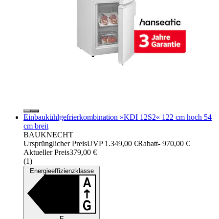
Einbaukühlgefrierkombination »KDI 12S2« 122 cm hoch 54
cm breit
BAUKNECHT
Ursprünglicher Preis
UVP 1.349,00 €
Rabatt
- 970,00 €
Aktueller Preis
379,00 €
(
1
)
Energieeffizienzklasse
E