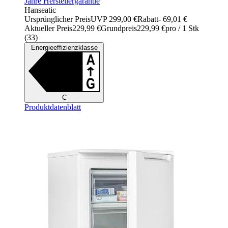
Jahre Herstellergarantie
Hanseatic
Ursprünglicher Preis
UVP 299,00 €
Rabatt
- 69,01 €
Aktueller Preis
229,99 €
Grundpreis
229,99 €
pro
/
1 Stk
(
33
)
Energieeffizienzklasse
C
Produktdatenblatt