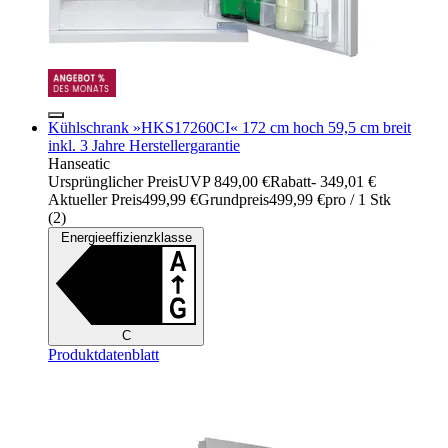
Kühlschrank »HKS17260CI« 172 cm hoch 59,5 cm breit
inkl. 3 Jahre Herstellergarantie
Hanseatic
Ursprünglicher Preis
UVP 849,00 €
Rabatt
- 349,01 €
Aktueller Preis
499,99 €
Grundpreis
499,99 €
pro
/
1 Stk
(
2
)
Energieeffizienzklasse
C
Produktdatenblatt