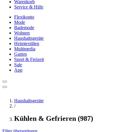
Warenkorb
Service & Hilfe
Flexikonto
Mode
Bademode
Wohnen
Haushaltsgeräte
Heimtextilien
Multimedia
Garten
Sport & Freizeit
Sale
App
Haushaltsgeräte
/
Kühlen & Gefrieren (987)
Filter überspringen