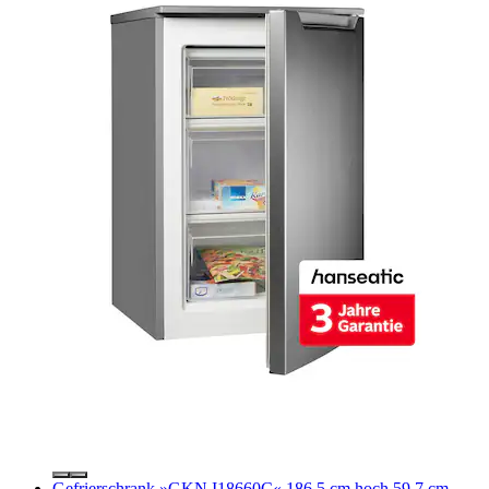
Gefrierschrank »GKN I18660C« 186,5 cm hoch 59,7 cm