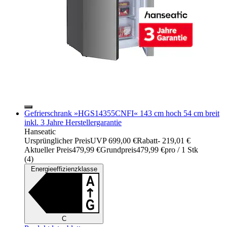
Gefrierschrank »HGS14355CNFI« 143 cm hoch 54 cm breit
inkl. 3 Jahre Herstellergarantie
Hanseatic
Ursprünglicher Preis
UVP 699,00 €
Rabatt
- 219,01 €
Aktueller Preis
479,99 €
Grundpreis
479,99 €
pro
/
1 Stk
(
4
)
Energieeffizienzklasse
C