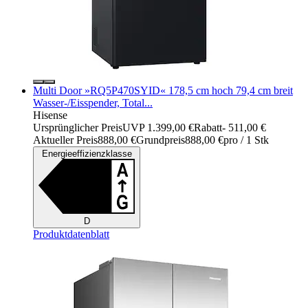
Multi Door »RQ5P470SYID« 178,5 cm hoch 79,4 cm breit
Wasser-/Eisspender, Total...
Hisense
Ursprünglicher Preis
UVP 1.399,00 €
Rabatt
- 511,00 €
Aktueller Preis
888,00 €
Grundpreis
888,00 €
pro
/
1 Stk
Energieeffizienzklasse
D
Produktdatenblatt