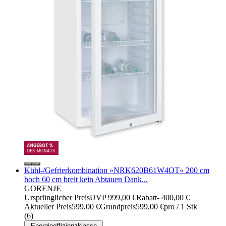
Kühl-/Gefrierkombination »NRK620B61W4OT« 200 cm
hoch 60 cm breit kein Abtauen Dank...
GORENJE
Ursprünglicher Preis
UVP 999,00 €
Rabatt
- 400,00 €
Aktueller Preis
599,00 €
Grundpreis
599,00 €
pro
/
1 Stk
(
6
)
Energieeffizienzklasse