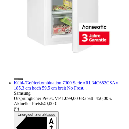
Kühl-/Gefrierkombination 7300 Serie »RL34C652CSA«
185,3 cm hoch 59,5 cm breit No Frost...
Samsung
Ursprünglicher Preis
UVP 1.099,00 €
Rabatt
- 450,00 €
Aktueller Preis
649,00 €
(
9
)
Energieeffizienzklasse