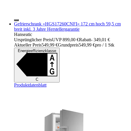
Gefrierschrank »HGS17260CNFI« 172 cm hoch 59,5 cm
breit inkl. 3 Jahre Herstellergarantie
Hanseatic
Ursprünglicher Preis
UVP 899,00 €
Rabatt
- 349,01 €
Aktueller Preis
549,99 €
Grundpreis
549,99 €
pro
/
1 Stk
Energieeffizienzklasse
C
Produktdatenblatt