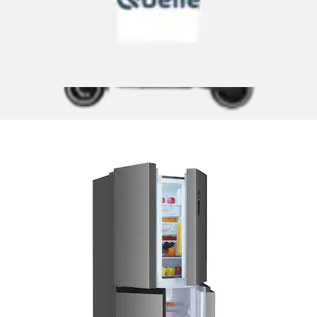
(
3
)
Energieeffizienzklasse
E
Produktdatenblatt