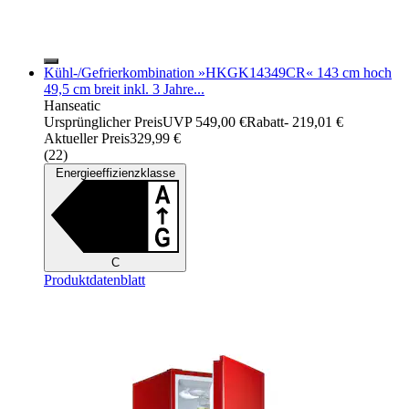
Kühl-/Gefrierkombination »HKGK14349CR« 143 cm hoch
49,5 cm breit inkl. 3 Jahre...
Hanseatic
Ursprünglicher Preis
UVP 549,00 €
Rabatt
- 219,01 €
Aktueller Preis
329,99 €
(
22
)
Energieeffizienzklasse
C
Produktdatenblatt