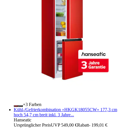
+
Farben
Kühl-/Gefrierkombination »HKGK18055CW« 177,3 cm
hoch 54,7 cm breit inkl. 3 Jahre...
Hanseatic
Ursprünglicher Preis
UVP 549,00 €
Rabatt
- 199,01 €