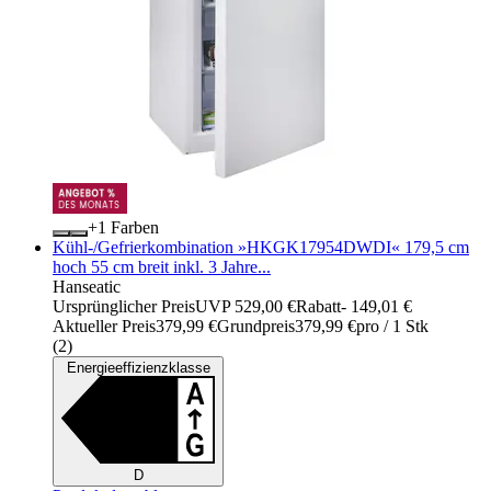
+
Farben
Kühl-/Gefrierkombination »HKGK17954DWDI« 179,5 cm
hoch 55 cm breit inkl. 3 Jahre...
Hanseatic
Ursprünglicher Preis
UVP 529,00 €
Rabatt
- 149,01 €
Aktueller Preis
379,99 €
Grundpreis
379,99 €
pro
/
1 Stk
(
2
)
Energieeffizienzklasse
D