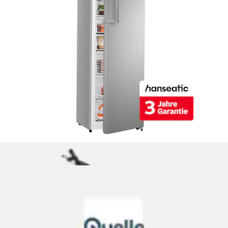
Multi Door »HCDD18080EI« 180 cm hoch 79 cm breit inkl.
3 Jahre Herstellergarantie
Hanseatic
Ursprünglicher Preis
UVP 729,00 €
Rabatt
- 199,01 €
Aktueller Preis
529,99 €