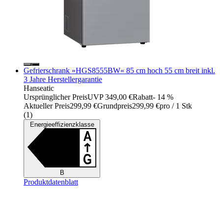
Gefrierschrank »HGS8555BW« 85 cm hoch 55 cm breit inkl.
3 Jahre Herstellergarantie
Hanseatic
Ursprünglicher Preis
UVP 349,00 €
Rabatt
- 14 %
Aktueller Preis
299,99 €
Grundpreis
299,99 €
pro
/
1 Stk
(
1
)
Energieeffizienzklasse
B
Produktdatenblatt