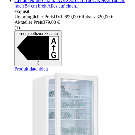
Getränkekühlschrank »GKS240-GT-160C weiss« 140 cm
hoch 54 cm breit Alles auf einen...
exquisit
Ursprünglicher Preis
UVP 699,00 €
Rabatt
- 320,00 €
Aktueller Preis
379,00 €
(
1
)
Energieeffizienzklasse
C
Produktdatenblatt