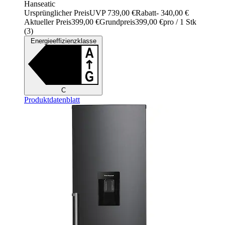
Hanseatic
Ursprünglicher Preis
UVP 739,00 €
Rabatt
- 340,00 €
Aktueller Preis
399,00 €
Grundpreis
399,00 €
pro
/
1 Stk
(
3
)
Energieeffizienzklasse
C
Produktdatenblatt