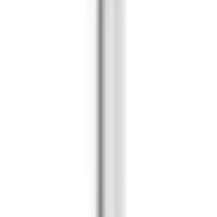
n
m Geschenkkarton