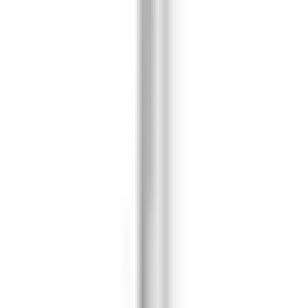
 besticht durch besonders schlankes, geradliniges Design und liegt t
ganz einfach zu verschiedenem Porzellan kombinieren. Sowohl in moder