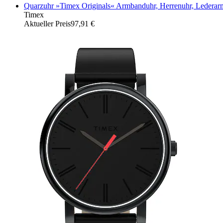
Quarzuhr »Timex Originals« Armbanduhr, Herrenuhr, Lederar
Timex
Aktueller Preis
97,91 €