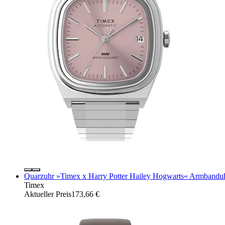
Quarzuhr »Timex x Harry Potter Hailey Hogwarts« Armbanduh
Timex
Aktueller Preis
173,66 €