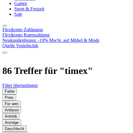
Garten
Sport & Freizeit
Sale
Flexikonto Zahlpause
Flexikonto Ratenzahlung
Neukundenbonus: -19% MwSt. auf Möbel & Mode
Quelle Vorteilsclub
86 Treffer für
"timex"
Filter überspringen
Farbe
Preis
Für wen
Anlässe
Antrieb
Anzeige
Geschlecht