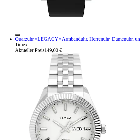
Quarzuhr »LEGACY« Armbanduhr, Herrenuhr, Damenuhr, unis
Timex
Aktueller Preis
149,00 €