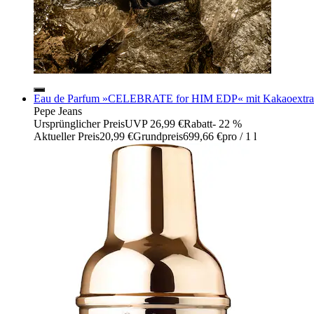
Eau de Parfum »CELEBRATE for HIM EDP« mit Kakaoextra
Pepe Jeans
Ursprünglicher Preis
UVP 26,99 €
Rabatt
- 22 %
Aktueller Preis
20,99 €
Grundpreis
699,66 €
pro
/
1 l