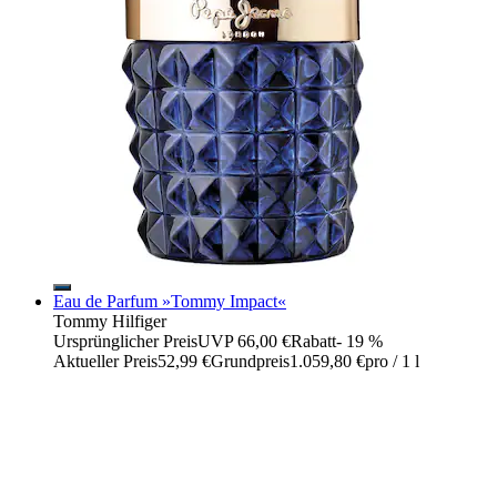
Eau de Parfum »Tommy Impact«
Tommy Hilfiger
Ursprünglicher Preis
UVP 66,00 €
Rabatt
- 19 %
Aktueller Preis
52,99 €
Grundpreis
1.059,80 €
pro
/
1 l