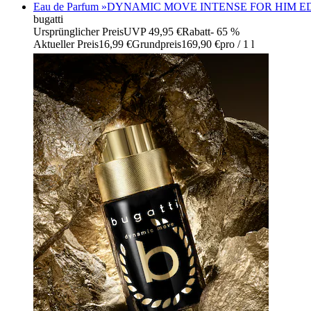
Eau de Parfum »DYNAMIC MOVE INTENSE FOR HIM ED
bugatti
Ursprünglicher Preis
UVP 49,95 €
Rabatt
- 65 %
Aktueller Preis
16,99 €
Grundpreis
169,90 €
pro
/
1 l