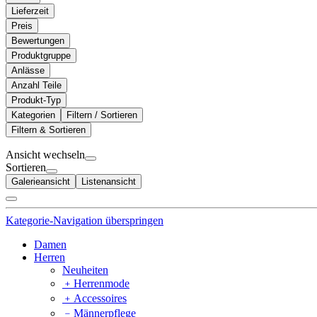
Lieferzeit
Preis
Bewertungen
Produktgruppe
Anlässe
Anzahl Teile
Produkt-Typ
Kategorien
Filtern / Sortieren
Filtern & Sortieren
Ansicht wechseln
Sortieren
Galerieansicht
Listenansicht
Kategorie-Navigation überspringen
Damen
Herren
Neuheiten
﹢
Herrenmode
﹢
Accessoires
﹣
Männerpflege