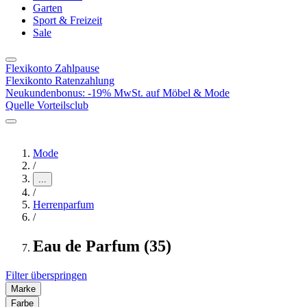
Garten
Sport & Freizeit
Sale
Flexikonto Zahlpause
Flexikonto Ratenzahlung
Neukundenbonus: -19% MwSt. auf Möbel & Mode
Quelle Vorteilsclub
Mode
/
...
/
Herrenparfum
/
Eau de Parfum (35)
Filter überspringen
Marke
Farbe