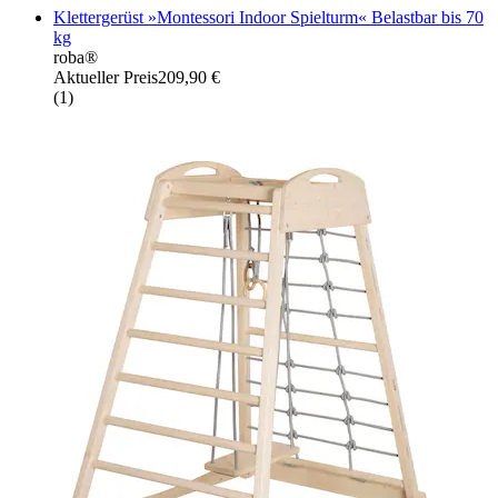
Klettergerüst »Montessori Indoor Spielturm« Belastbar bis 70
kg
roba®
Aktueller Preis
209,90 €
(
1
)