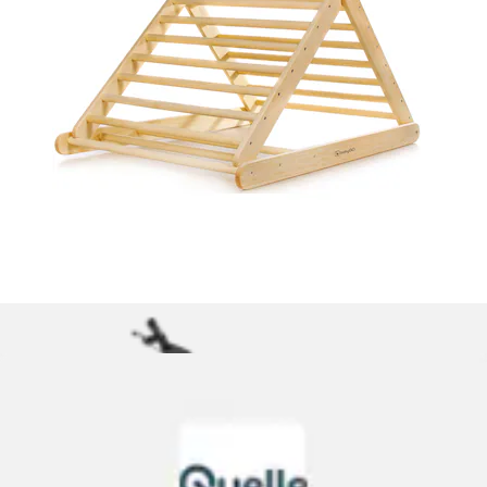
Klettergerüst »Woodland Kletterbogen Arch, natur« Made in
Europe
BabyGo
Ursprünglicher Preis
UVP 149,00 €
Rabatt
- 26 %
Aktueller Preis
109,36 €