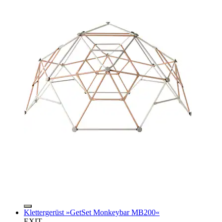
Klettergerüst »GetSet Monkeybar MB200«
EXIT