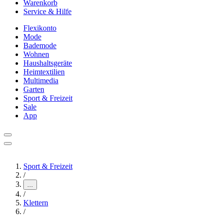
Warenkorb
Service & Hilfe
Flexikonto
Mode
Bademode
Wohnen
Haushaltsgeräte
Heimtextilien
Multimedia
Garten
Sport & Freizeit
Sale
App
Sport & Freizeit
/
...
/
Klettern
/