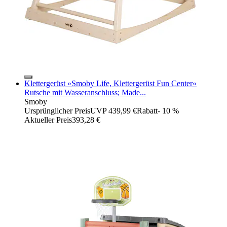
Klettergerüst »Smoby Life, Klettergerüst Fun Center«
Rutsche mit Wasseranschluss; Made...
Smoby
Ursprünglicher Preis
UVP 439,99 €
Rabatt
- 10 %
Aktueller Preis
393,28 €