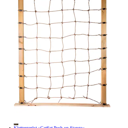
Klettergerüst »GetSet Push-up-Stange«