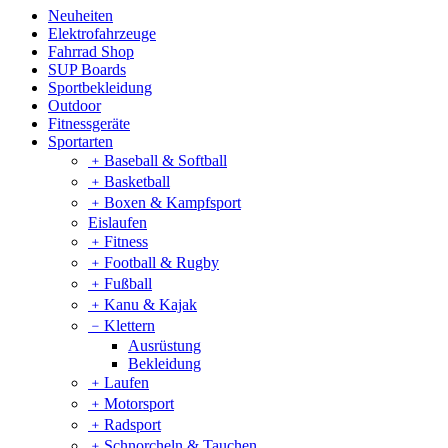
Neuheiten
Elektrofahrzeuge
Fahrrad Shop
SUP Boards
Sportbekleidung
Outdoor
Fitnessgeräte
Sportarten
﹢
Baseball & Softball
﹢
Basketball
﹢
Boxen & Kampfsport
Eislaufen
﹢
Fitness
﹢
Football & Rugby
﹢
Fußball
﹢
Kanu & Kajak
﹣
Klettern
Ausrüstung
Bekleidung
﹢
Laufen
﹢
Motorsport
﹢
Radsport
﹢
Schnorcheln & Tauchen