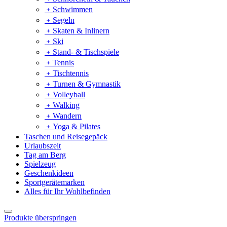
﹢
Schwimmen
﹢
Segeln
﹢
Skaten & Inlinern
﹢
Ski
﹢
Stand- & Tischspiele
﹢
Tennis
﹢
Tischtennis
﹢
Turnen & Gymnastik
﹢
Volleyball
﹢
Walking
﹢
Wandern
﹢
Yoga & Pilates
Taschen und Reisegepäck
Urlaubszeit
Tag am Berg
Spielzeug
Geschenkideen
Sportgerätemarken
Alles für Ihr Wohlbefinden
Produkte überspringen