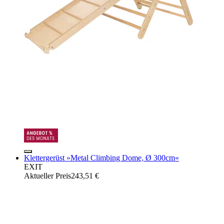
Klettergerüst »Metal Climbing Dome, Ø 300cm«
EXIT
Aktueller Preis
243,51 €