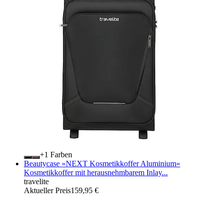
+
Farben
Beautycase »NEXT Kosmetikkoffer Aluminium«
Kosmetikkoffer mit herausnehmbarem Inlay...
travelite
Aktueller Preis
159,95 €