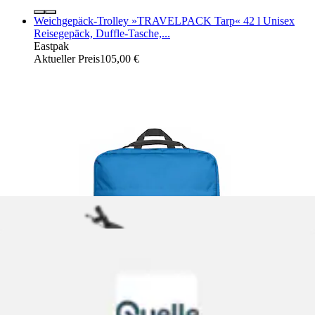
Weichgepäck-Trolley »TRAVELPACK Tarp« 42 l Unisex
Reisegepäck, Duffle-Tasche,...
Eastpak
Aktueller Preis
105,00 €