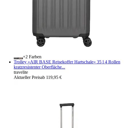
+
Farben
Trolley »AIR BASE Reisekoffer Hartschale« 35 l 4 Rollen
kratzresistenter Oberfläche...
travelite
Aktueller Preis
ab
119,95 €