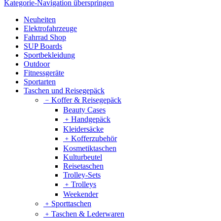
Kategorie-Navigation überspringen
Neuheiten
Elektrofahrzeuge
Fahrrad Shop
SUP Boards
Sportbekleidung
Outdoor
Fitnessgeräte
Sportarten
Taschen und Reisegepäck
﹣
Koffer & Reisegepäck
Beauty Cases
﹢
Handgepäck
Kleidersäcke
﹢
Kofferzubehör
Kosmetiktaschen
Kulturbeutel
Reisetaschen
Trolley-Sets
﹢
Trolleys
Weekender
﹢
Sporttaschen
﹢
Taschen & Lederwaren