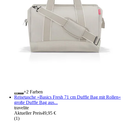
+
Farben
Reisetasche »Basics Fresh 71 cm Duffle Bag mit Rollen«
große Duffle Bag aus...
travelite
Aktueller Preis
49,95 €
(
1
)