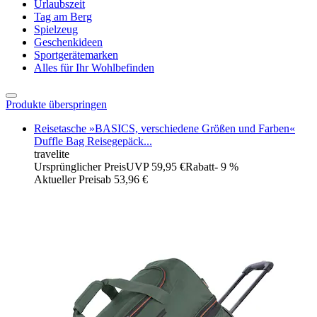
Urlaubszeit
Tag am Berg
Spielzeug
Geschenkideen
Sportgerätemarken
Alles für Ihr Wohlbefinden
Produkte überspringen
Reisetasche »BASICS, verschiedene Größen und Farben«
Duffle Bag Reisegepäck...
travelite
Ursprünglicher Preis
UVP 59,95 €
Rabatt
- 9 %
Aktueller Preis
ab
53,96 €