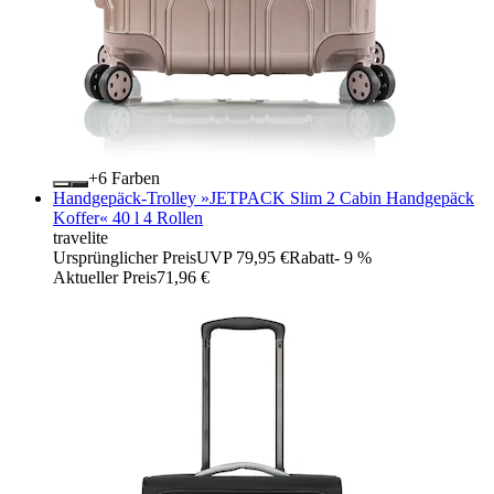
+
Farben
Handgepäck-Trolley »JETPACK Slim 2 Cabin Handgepäck
Koffer« 40 l 4 Rollen
travelite
Ursprünglicher Preis
UVP 79,95 €
Rabatt
- 9 %
Aktueller Preis
71,96 €