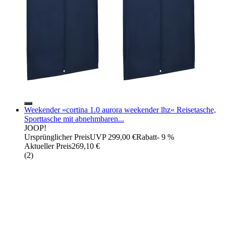
Weekender »cortina 1.0 aurora weekender lhz« Reisetasche,
Sporttasche mit abnehmbaren...
JOOP!
Ursprünglicher Preis
UVP 299,00 €
Rabatt
- 9 %
Aktueller Preis
269,10 €
(
2
)