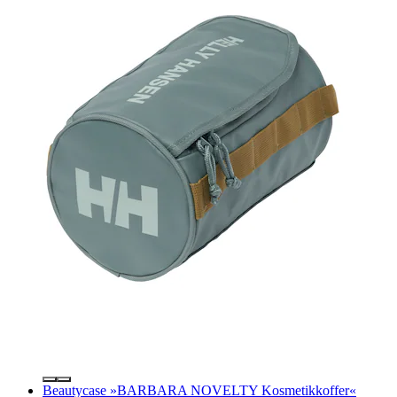
Beautycase »BARBARA NOVELTY Kosmetikkoffer«