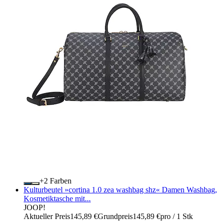
+
Farben
Kulturbeutel »cortina 1.0 zea washbag shz« Damen Washbag,
Kosmetiktasche mit...
JOOP!
Aktueller Preis
145,89 €
Grundpreis
145,89 €
pro
/
1 Stk