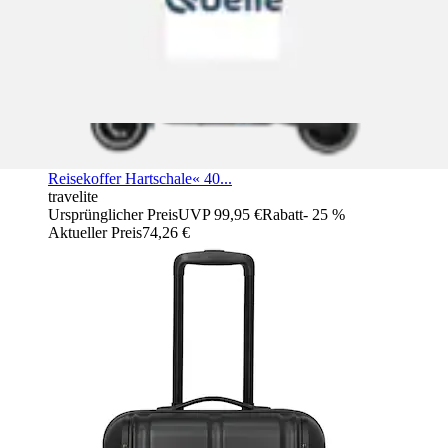
+
Farben
Hartschalen-Trolley »OTTO x travelite CITY Limited Edition
Reisekoffer Hartschale« 40...
travelite
Ursprünglicher Preis
UVP 99,95 €
Rabatt
- 25 %
Aktueller Preis
74,26 €