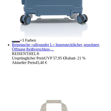
+
Farben
Reisetasche »allrounder L« Innensteckfächer, gepolstert,
Öffnung Reißverschluss,...
REISENTHEL®
Ursprünglicher Preis
UVP 57,95 €
Rabatt
- 21 %
Aktueller Preis
45,40 €