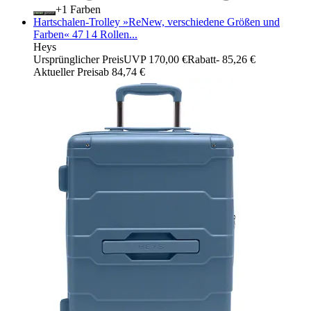
+
Farben
Hartschalen-Trolley »ReNew, verschiedene Größen und
Farben« 47 l 4 Rollen...
Heys
Ursprünglicher Preis
UVP 170,00 €
Rabatt
- 85,26 €
Aktueller Preis
ab
84,74 €