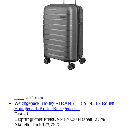
+
Farben
Weichgepäck-Trolley »TRANSIT'R S« 42 l 2 Rollen
Handgepäck-Koffer Reisegepäck...
Eastpak
Ursprünglicher Preis
UVP 170,00 €
Rabatt
- 27 %
Aktueller Preis
123,76 €