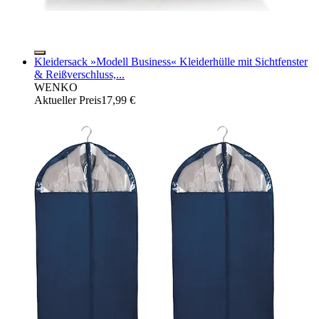
Kleidersack »Modell Business« Kleiderhülle mit Sichtfenster
& Reißverschluss,...
WENKO
Aktueller Preis
17,99 €