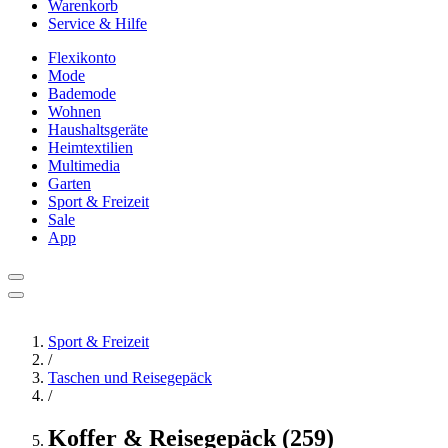
Warenkorb
Service & Hilfe
Flexikonto
Mode
Bademode
Wohnen
Haushaltsgeräte
Heimtextilien
Multimedia
Garten
Sport & Freizeit
Sale
App
Sport & Freizeit
/
Taschen und Reisegepäck
/
Koffer & Reisegepäck (259)