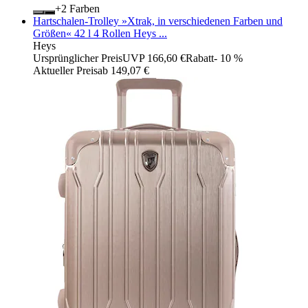
+
Farben
Hartschalen-Trolley »Xtrak, in verschiedenen Farben und
Größen« 42 l 4 Rollen Heys ...
Heys
Ursprünglicher Preis
UVP 166,60 €
Rabatt
- 10 %
Aktueller Preis
ab
149,07 €