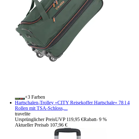
+
Farben
Hartschalen-Trolley »CITY Reisekoffer Hartschale« 78 l 4
Rollen mit TSA-Schloss,...
travelite
Ursprünglicher Preis
UVP 119,95 €
Rabatt
- 9 %
Aktueller Preis
ab
107,96 €