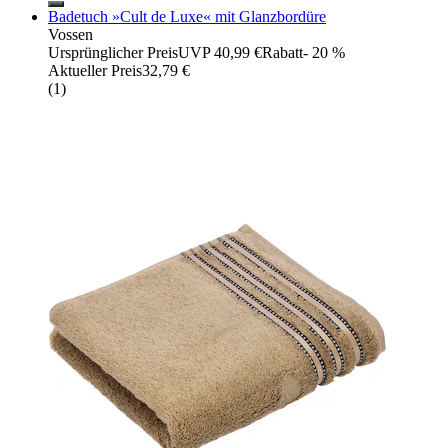
Badetuch »Cult de Luxe« mit Glanzbordüre
Vossen
Ursprünglicher Preis
UVP 40,99 €
Rabatt
- 20 %
Aktueller Preis
32,79 €
(
1
)