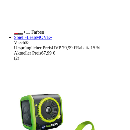
+
Farben
Spiel »LeapMOVE«
Vtech®
Ursprünglicher Preis
UVP 79,99 €
Rabatt
- 15 %
Aktueller Preis
67,99 €
(
2
)