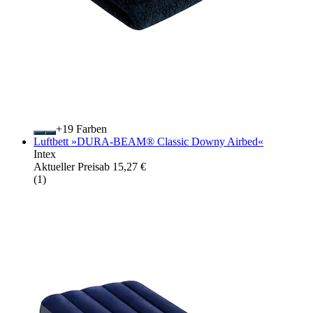
+
Farben
Luftbett »DURA-BEAM® Classic Downy Airbed«
Intex
Aktueller Preis
ab
15,27 €
(
1
)