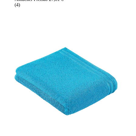
(
4
)