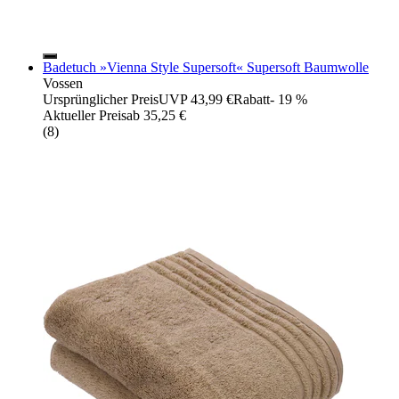
Badetuch »Vienna Style Supersoft« Supersoft Baumwolle
Vossen
Ursprünglicher Preis
UVP 43,99 €
Rabatt
- 19 %
Aktueller Preis
ab
35,25 €
(
8
)