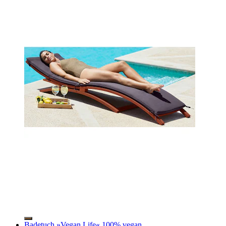
Badetuch »Vegan Life« 100% vegan