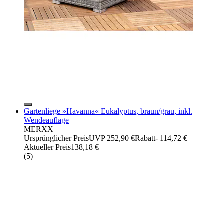
Gartenliege »Havanna« Eukalyptus, braun/grau, inkl.
Wendeauflage
MERXX
Ursprünglicher Preis
UVP 252,90 €
Rabatt
- 114,72 €
Aktueller Preis
138,18 €
(
5
)