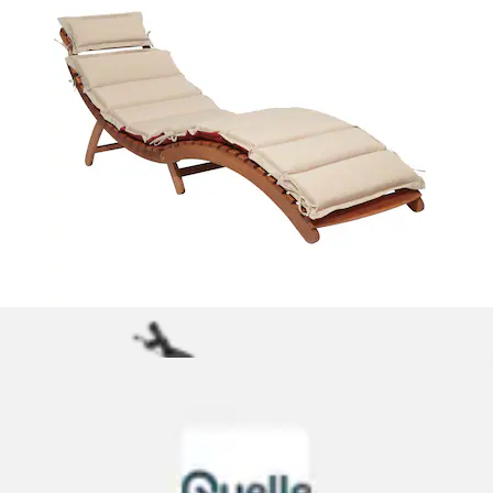
Luftbett »DuraBeam UltraPlushHeadboard«
Intex
Ursprünglicher Preis
UVP 101,99 €
Rabatt
- 6 %
Aktueller Preis
95,01 €