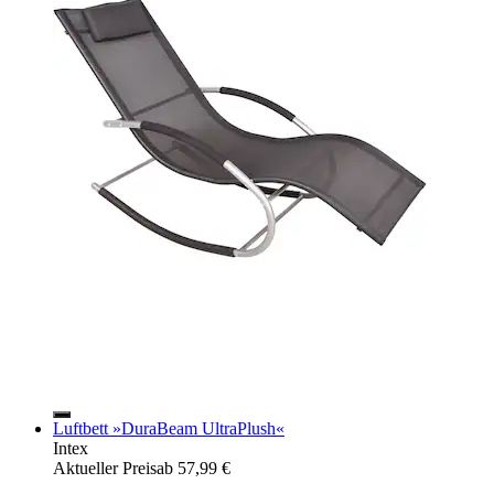
Luftbett »DuraBeam UltraPlush«
Intex
Aktueller Preis
ab
57,99 €