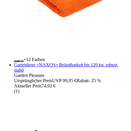
+
Farben
Gartenliege »NAXOS« Belastbarkeit bis 120 kg, robust,
stabil
Garden Pleasure
Ursprünglicher Preis
UVP 99,95 €
Rabatt
- 25 %
Aktueller Preis
74,92 €
(
1
)