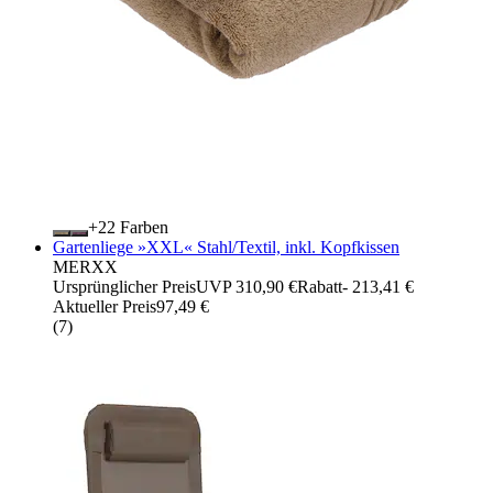
+
Farben
Gartenliege »XXL« Stahl/Textil, inkl. Kopfkissen
MERXX
Ursprünglicher Preis
UVP 310,90 €
Rabatt
- 213,41 €
Aktueller Preis
97,49 €
(
7
)