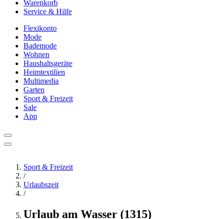
Warenkorb
Service & Hilfe
Flexikonto
Mode
Bademode
Wohnen
Haushaltsgeräte
Heimtextilien
Multimedia
Garten
Sport & Freizeit
Sale
App
Sport & Freizeit
/
Urlaubszeit
/
Urlaub am Wasser (1315)