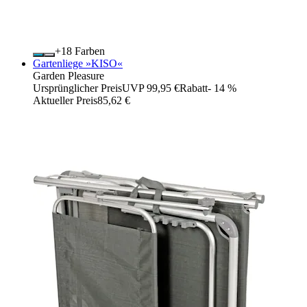
+
Farben
Gartenliege »KISO«
Garden Pleasure
Ursprünglicher Preis
UVP 99,95 €
Rabatt
- 14 %
Aktueller Preis
85,62 €