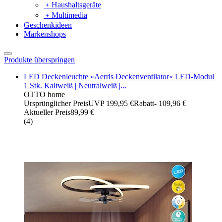
﹢
Haushaltsgeräte
﹢
Multimedia
Geschenkideen
Markenshops
Produkte überspringen
LED Deckenleuchte »Aerris Deckenventilator« LED-Modul
1 Stk. Kaltweiß | Neutralweiß |...
OTTO home
Ursprünglicher Preis
UVP 199,95 €
Rabatt
- 109,96 €
Aktueller Preis
89,99 €
(
4
)