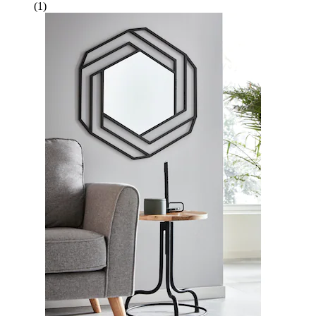
(
1
)