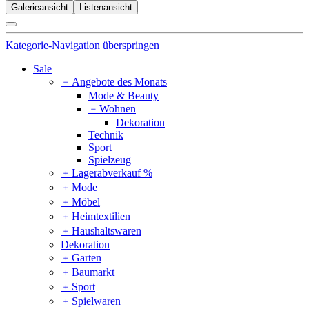
Galerieansicht
Listenansicht
Kategorie-Navigation überspringen
Sale
﹣
Angebote des Monats
Mode & Beauty
﹣
Wohnen
Dekoration
Technik
Sport
Spielzeug
﹢
Lagerabverkauf %
﹢
Mode
﹢
Möbel
﹢
Heimtextilien
﹢
Haushaltswaren
Dekoration
﹢
Garten
﹢
Baumarkt
﹢
Sport
﹢
Spielwaren