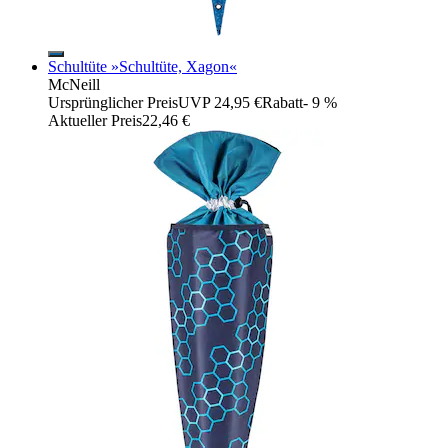
Schultüte »Schultüte, Xagon«
McNeill
Ursprünglicher Preis
UVP 24,95 €
Rabatt
- 9 %
Aktueller Preis
22,46 €