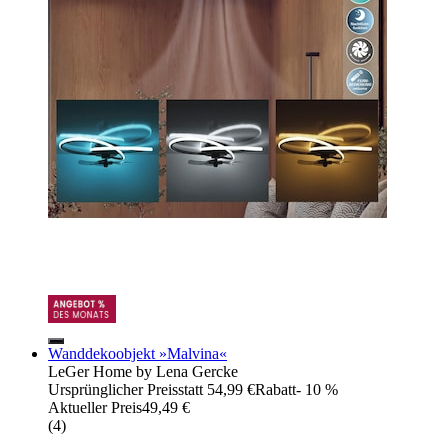
Wanddekoobjekt »Malvina«
LeGer Home by Lena Gercke
Ursprünglicher Preis
statt 54,99 €
Rabatt
- 10 %
Aktueller Preis
49,49 €
(
4
)