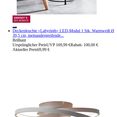
Deckenleuchte »Labyrinth« LED-Modul 1 Stk. Warmweiß Ø
39,5 cm, ineinandergreifende...
Brilliant
Ursprünglicher Preis
UVP 169,99 €
Rabatt
- 100,00 €
Aktueller Preis
69,99 €