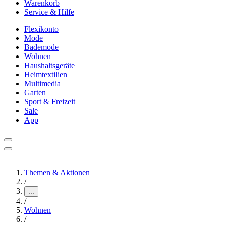
Warenkorb
Service & Hilfe
Flexikonto
Mode
Bademode
Wohnen
Haushaltsgeräte
Heimtextilien
Multimedia
Garten
Sport & Freizeit
Sale
App
Themen & Aktionen
/
...
/
Wohnen
/