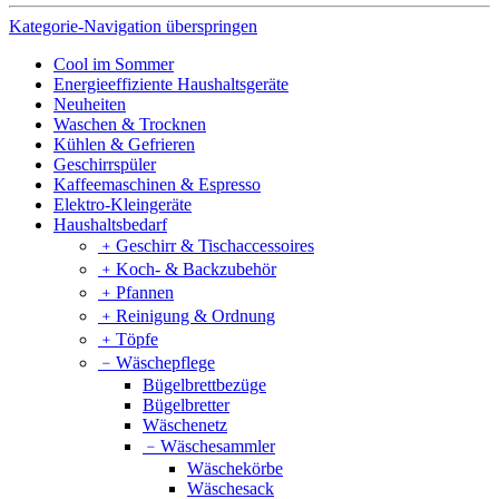
Kategorie-Navigation überspringen
Cool im Sommer
Energieeffiziente Haushaltsgeräte
Neuheiten
Waschen & Trocknen
Kühlen & Gefrieren
Geschirrspüler
Kaffeemaschinen & Espresso
Elektro-Kleingeräte
Haushaltsbedarf
﹢
Geschirr & Tischaccessoires
﹢
Koch- & Backzubehör
﹢
Pfannen
﹢
Reinigung & Ordnung
﹢
Töpfe
﹣
Wäschepflege
Bügelbrettbezüge
Bügelbretter
Wäschenetz
﹣
Wäschesammler
Wäschekörbe
Wäschesack