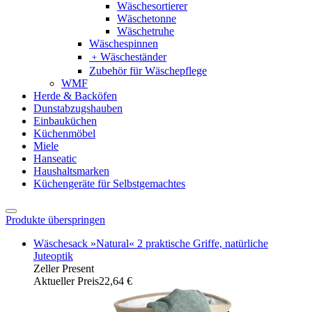
Wäschesortierer
Wäschetonne
Wäschetruhe
Wäschespinnen
﹢
Wäscheständer
Zubehör für Wäschepflege
WMF
Herde & Backöfen
Dunstabzugshauben
Einbauküchen
Küchenmöbel
Miele
Hanseatic
Haushaltsmarken
Küchengeräte für Selbstgemachtes
Produkte überspringen
Wäschesack »Natural« 2 praktische Griffe, natürliche
Juteoptik
Zeller Present
Aktueller Preis
22,64 €