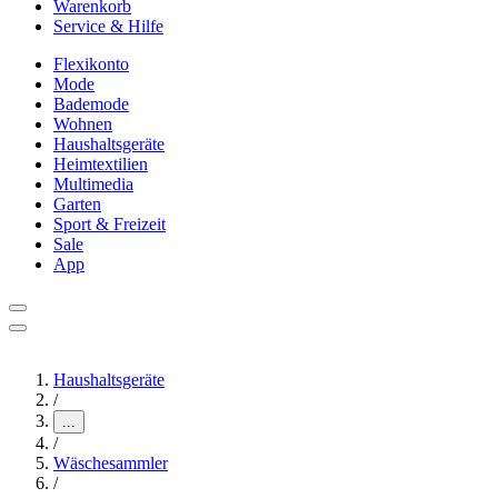
Warenkorb
Service & Hilfe
Flexikonto
Mode
Bademode
Wohnen
Haushaltsgeräte
Heimtextilien
Multimedia
Garten
Sport & Freizeit
Sale
App
Haushaltsgeräte
/
...
/
Wäschesammler
/