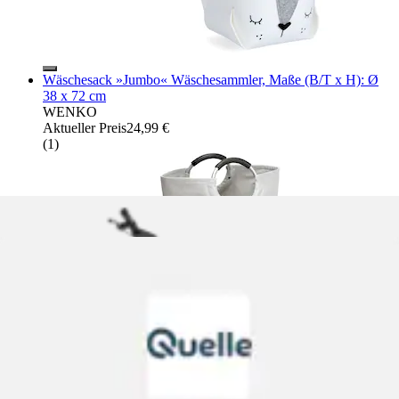
Wäschesack »Jumbo« Wäschesammler, Maße (B/T x H): Ø
38 x 72 cm
WENKO
Aktueller Preis
24,99 €
(
1
)
Wäschesack 2 praktische Griffe