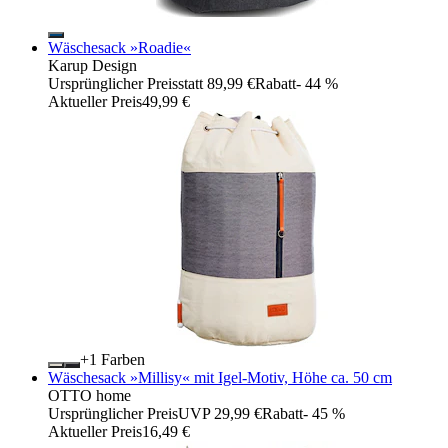
Wäschesack »Roadie«
Karup Design
Ursprünglicher Preis
statt 89,99 €
Rabatt
- 44 %
Aktueller Preis
49,99 €
+
Farben
Wäschesack »Millisy« mit Igel-Motiv, Höhe ca. 50 cm
OTTO home
Ursprünglicher Preis
UVP 29,99 €
Rabatt
- 45 %
Aktueller Preis
16,49 €