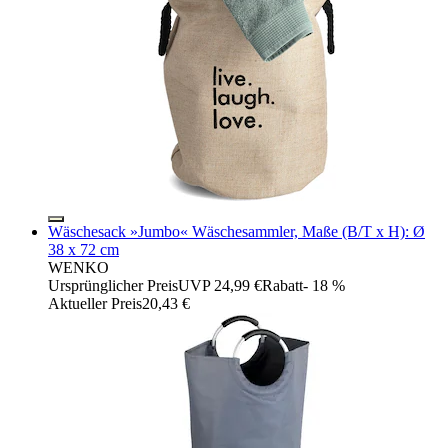
Wäschesack »Jumbo« Wäschesammler, Maße (B/T x H): Ø
38 x 72 cm
WENKO
Ursprünglicher Preis
UVP 24,99 €
Rabatt
- 18 %
Aktueller Preis
20,43 €