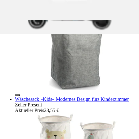
Zeller Present
Ursprünglicher Preis
UVP 14,99 €
Rabatt
- 9 %
Aktueller Preis
13,61 €
Wäschesack »Kids« Modernes Design fürs Kinderzimmer
Zeller Present
Aktueller Preis
23,55 €