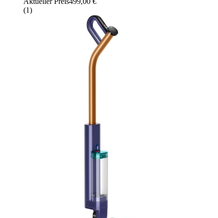
Aktueller Preis
499,00 €
(
1
)