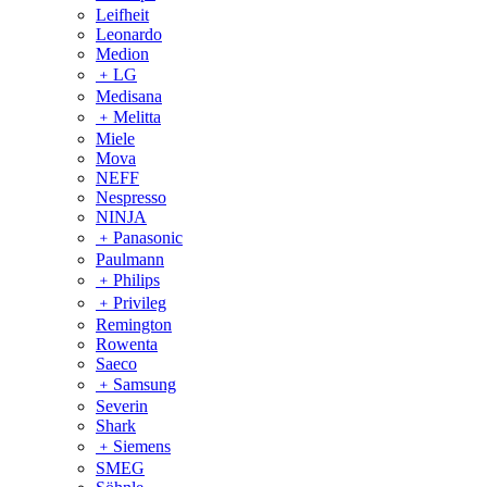
Leifheit
Leonardo
Medion
﹢
LG
Medisana
﹢
Melitta
Miele
Mova
NEFF
Nespresso
NINJA
﹢
Panasonic
Paulmann
﹢
Philips
﹢
Privileg
Remington
Rowenta
Saeco
﹢
Samsung
Severin
Shark
﹢
Siemens
SMEG