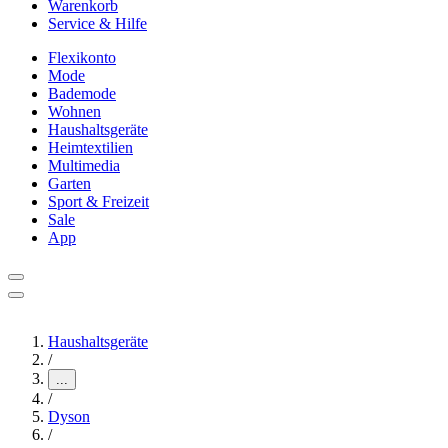
Warenkorb
Service & Hilfe
Flexikonto
Mode
Bademode
Wohnen
Haushaltsgeräte
Heimtextilien
Multimedia
Garten
Sport & Freizeit
Sale
App
Haushaltsgeräte
/
...
/
Dyson
/