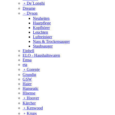
﹢
De´Longhi
Dreame
﹣
Dyson
Neuheiten
Haarpflege
Kopfhörer
Leuchten
Luftreiniger
Nass & Trockensauger
Staubsauger
Einhell
ELO - Haushaltswaren
Emsa
eta
﹢
Gorenje
Grundig
GSW
Haier
Hanseatic
Hisense
﹢
Hoover
Kärcher
﹢
Kenwood
﹢
Krups