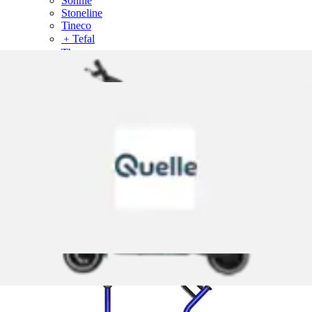
Söhnle
Stoneline
Tineco
﹢
Tefal
Thomas
Vileda
WMF
Zwilling
Küchengeräte für Selbstgemachtes
Produkte überspringen
Nass-Trocken-Sauger »Dyson WashG1™ Nassreiniger«
DYSON
Ursprünglicher Preis
UVP 699,00 €
Rabatt
- 400,00 €
Aktueller Preis
299,00 €