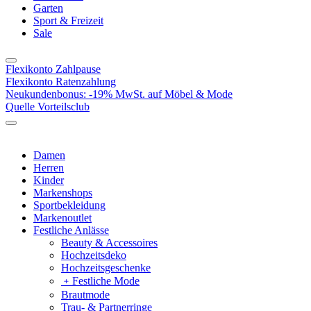
Garten
Sport & Freizeit
Sale
Flexikonto Zahlpause
Flexikonto Ratenzahlung
Neukundenbonus: -19% MwSt. auf Möbel & Mode
Quelle Vorteilsclub
Damen
Herren
Kinder
Markenshops
Sportbekleidung
Markenoutlet
Festliche Anlässe
Beauty & Accessoires
Hochzeitsdeko
Hochzeitsgeschenke
﹢
Festliche Mode
Brautmode
Trau- & Partnerringe