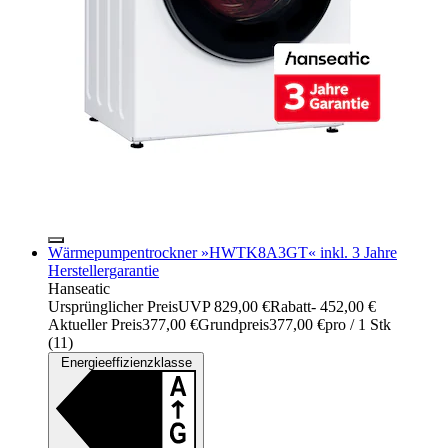
Wärmepumpentrockner »HWTK8A3GT« inkl. 3 Jahre
Herstellergarantie
Hanseatic
Ursprünglicher Preis
UVP 829,00 €
Rabatt
- 452,00 €
Aktueller Preis
377,00 €
Grundpreis
377,00 €
pro
/
1 Stk
(
11
)
Energieeffizienzklasse