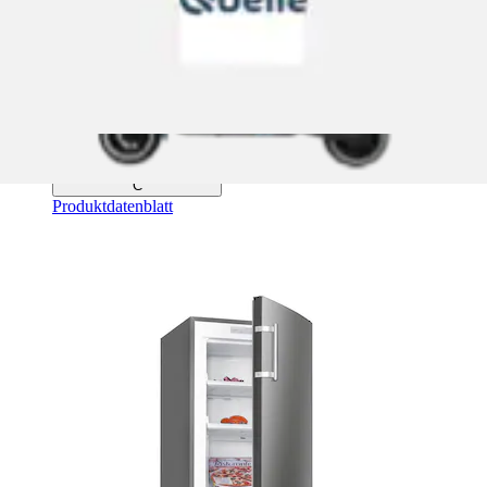
Ursprünglicher Preis
UVP 699,00 €
Rabatt
- 219,01 €
Aktueller Preis
479,99 €
Grundpreis
479,99 €
pro
/
1 Stk
(
4
)
Energieeffizienzklasse
C
Produktdatenblatt