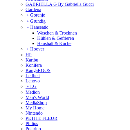
GABRIELLA G By Gabriella Gucci
Gardena
﹢
Gorenje
﹢
Grundig
﹣
Hanseatic
Waschen & Trocknen
Kühlen & Gefrieren
Haushalt & Küche
﹢
Hoover
HP
Karibu
Konifera
KangaROOS
Leifheit
Lenovo
﹢
LG
Medion
Man's World
MediaShop
My Home
Nintendo
PETITE FLEUR
Philips
Polarino