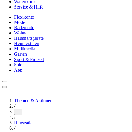
Warenkorb
Service & Hilfe
Flexikonto
Mode
Bademode
Wohnen
Haushaltsgeräte
Heimtextilien
Multimedia
Garten
Sport & Freizeit
Sale
App
Themen & Aktionen
/
...
/
Hanseatic
/