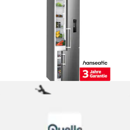
Gefrierschrank »HGS14355CNFI« 143 cm hoch 54 cm breit
inkl. 3 Jahre Herstellergarantie
Hanseatic