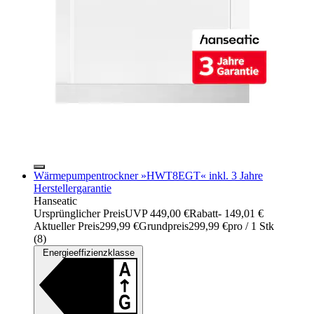
Wärmepumpentrockner »HWT8EGT« inkl. 3 Jahre
Herstellergarantie
Hanseatic
Ursprünglicher Preis
UVP 449,00 €
Rabatt
- 149,01 €
Aktueller Preis
299,99 €
Grundpreis
299,99 €
pro
/
1 Stk
(
8
)
Energieeffizienzklasse