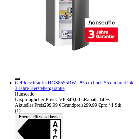
Gefrierschrank »HGS8555BW« 85 cm hoch 55 cm breit inkl.
3 Jahre Herstellergarantie
Hanseatic
Ursprünglicher Preis
UVP 349,00 €
Rabatt
- 14 %
Aktueller Preis
299,99 €
Grundpreis
299,99 €
pro
/
1 Stk
(
1
)
Energieeffizienzklasse