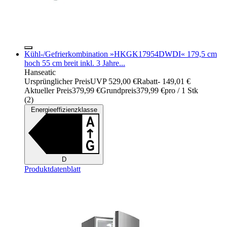
Kühl-/Gefrierkombination »HKGK17954DWDI« 179,5 cm
hoch 55 cm breit inkl. 3 Jahre...
Hanseatic
Ursprünglicher Preis
UVP 529,00 €
Rabatt
- 149,01 €
Aktueller Preis
379,99 €
Grundpreis
379,99 €
pro
/
1 Stk
(
2
)
Energieeffizienzklasse
D
Produktdatenblatt