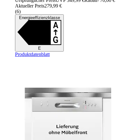
Ursprünglicher Preis
UVP 349,99 €
Rabatt
- 70,00 €
Aktueller Preis
279,99 €
(
6
)
Energieeffizienzklasse
E
Produktdatenblatt