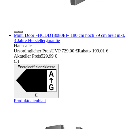
Multi Door »HCDD18080EI« 180 cm hoch 79 cm breit inkl.
3 Jahre Herstellergarantie
Hanseatic
Ursprünglicher Preis
UVP 729,00 €
Rabatt
- 199,01 €
Aktueller Preis
529,99 €
(
3
)
Energieeffizienzklasse
E
Produktdatenblatt