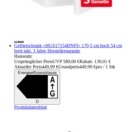
Gefrierschrank »HGS17154DNFI« 170,5 cm hoch 54 cm
breit inkl. 3 Jahre Herstellergarantie
Hanseatic
Ursprünglicher Preis
UVP 589,00 €
Rabatt
- 139,01 €
Aktueller Preis
449,99 €
Grundpreis
449,99 €
pro
/
1 Stk
Energieeffizienzklasse
D
Produktdatenblatt