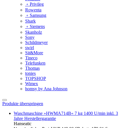
﹢
Privileg
Rowenta
﹢
Samsung
Shark
﹢
Siemens
Skanholz
Sony
Schildmeyer
swirl
Sit&More
Tineco
Telefunken
Thomas
tonies
TOPSHOP
Wimex
homsy by Ana Johnson
Produkte überspringen
Waschmaschine »HWMA714B« 7 kg 1400 U/min inkl. 3
Jahre Herstellergarantie
Hanseatic