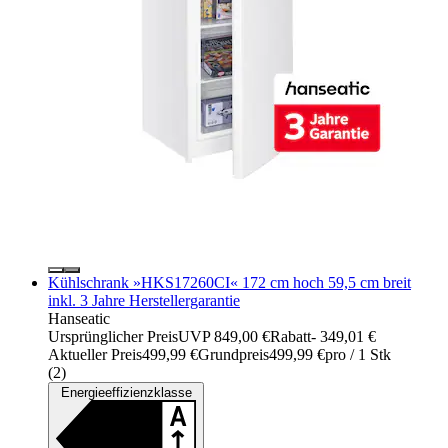
Kühlschrank »HKS17260CI« 172 cm hoch 59,5 cm breit
inkl. 3 Jahre Herstellergarantie
Hanseatic
Ursprünglicher Preis
UVP 849,00 €
Rabatt
- 349,01 €
Aktueller Preis
499,99 €
Grundpreis
499,99 €
pro
/
1 Stk
(
2
)
Energieeffizienzklasse