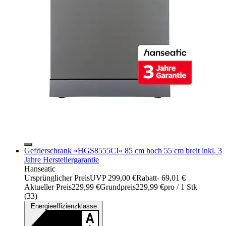
Gefrierschrank »HGS8555CI« 85 cm hoch 55 cm breit inkl. 3
Jahre Herstellergarantie
Hanseatic
Ursprünglicher Preis
UVP 299,00 €
Rabatt
- 69,01 €
Aktueller Preis
229,99 €
Grundpreis
229,99 €
pro
/
1 Stk
(
33
)
Energieeffizienzklasse