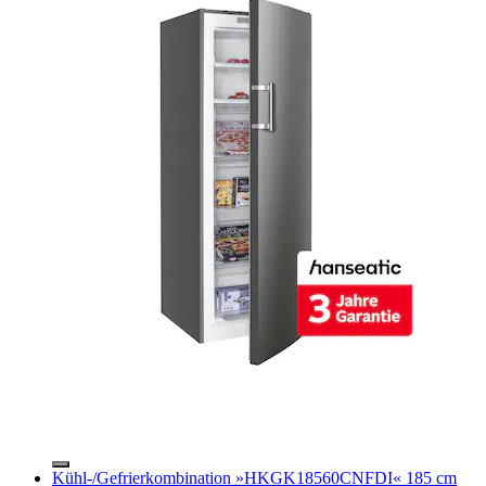
Kühl-/Gefrierkombination »HKGK18560CNFDI« 185 cm