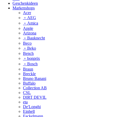
Geschenkideen
Markenshops
Acer
﹢
AEG
﹢
Amica
Apple
Arizona
﹢
Bauknecht
Beco
﹢
Beko
Bench
﹢
bonprix
﹢
Bosch
Braun
Breckle
Bruno Banani
Buffalo
Collection AB
CSL
DIRT DEVIL
eta
De'Longhi
Einhell
Fackelmann