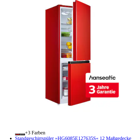
+
Farben
Standgeschirrspüler »HG6085E127635S« 12 Maßgedecke