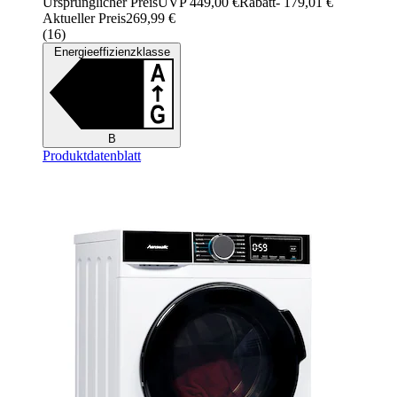
Ursprünglicher Preis
UVP 449,00 €
Rabatt
- 179,01 €
Aktueller Preis
269,99 €
(
16
)
Energieeffizienzklasse
B
Produktdatenblatt