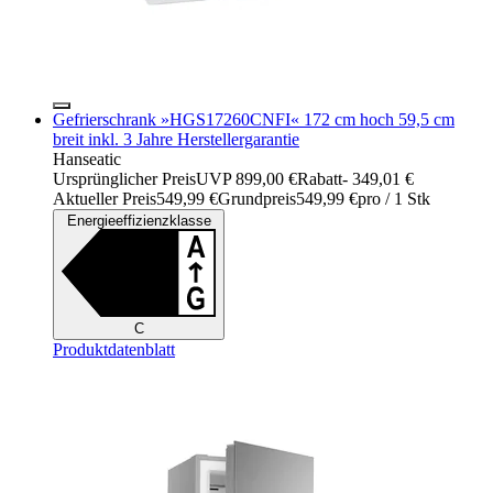
Gefrierschrank »HGS17260CNFI« 172 cm hoch 59,5 cm
breit inkl. 3 Jahre Herstellergarantie
Hanseatic
Ursprünglicher Preis
UVP 899,00 €
Rabatt
- 349,01 €
Aktueller Preis
549,99 €
Grundpreis
549,99 €
pro
/
1 Stk
Energieeffizienzklasse
C
Produktdatenblatt