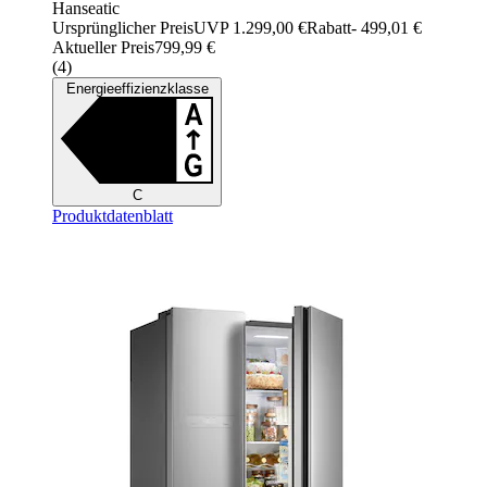
Hanseatic
Ursprünglicher Preis
UVP 1.299,00 €
Rabatt
- 499,01 €
Aktueller Preis
799,99 €
(
4
)
Energieeffizienzklasse
C
Produktdatenblatt