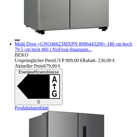
Multi Door »GNO46623MXPN 8996443200« 180 cm hoch
79,5 cm breit 466 l NoFrost-Stauraum...
BEKO
Ursprünglicher Preis
UVP 909,00 €
Rabatt
- 230,00 €
Aktueller Preis
679,00 €
Energieeffizienzklasse
D
Produktdatenblatt