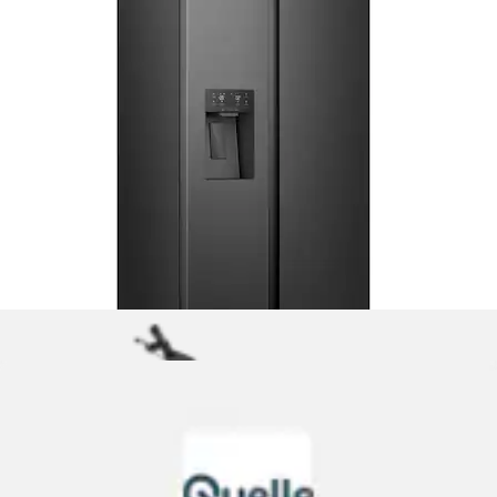
Side-by-Side SBS Slim »HSR5918DIPB« 177,5 cm hoch
90,8 cm breit 178 cm hoch, 91 cm...