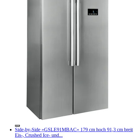
Side-by-Side »GSLE91MBAC« 179 cm hoch 91,3 cm breit
Eis-, Crushed Ice- und...