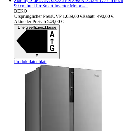
Side-by-Side »GNO5322XPN 8996313200« 177 cm hoch
90 cm breit ProSmart Inverter Motor –...
BEKO
Ursprünglicher Preis
UVP 1.039,00 €
Rabatt
- 490,00 €
Aktueller Preis
ab
549,00 €
Energieeffizienzklasse
E
Produktdatenblatt