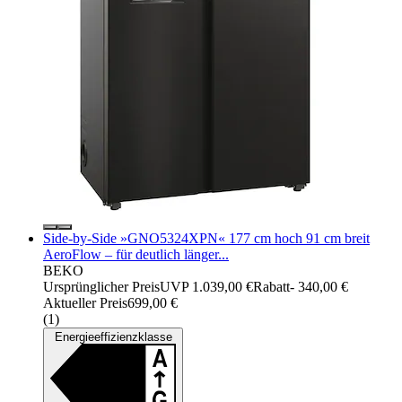
Side-by-Side »GNO5324XPN« 177 cm hoch 91 cm breit
AeroFlow – für deutlich länger...
BEKO
Ursprünglicher Preis
UVP 1.039,00 €
Rabatt
- 340,00 €
Aktueller Preis
699,00 €
(
1
)
Energieeffizienzklasse