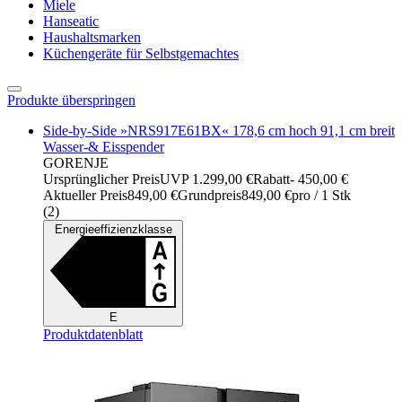
Miele
Hanseatic
Haushaltsmarken
Küchengeräte für Selbstgemachtes
Produkte überspringen
Side-by-Side »NRS917E61BX« 178,6 cm hoch 91,1 cm breit
Wasser-& Eisspender
GORENJE
Ursprünglicher Preis
UVP 1.299,00 €
Rabatt
- 450,00 €
Aktueller Preis
849,00 €
Grundpreis
849,00 €
pro
/
1 Stk
(
2
)
Energieeffizienzklasse
E
Produktdatenblatt