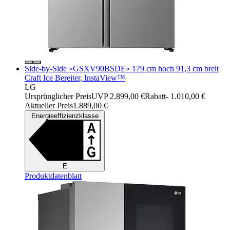
Side-by-Side »GSXV90BSDE« 179 cm hoch 91,3 cm breit
Craft Ice Bereiter, InstaView™
LG
Ursprünglicher Preis
UVP 2.899,00 €
Rabatt
- 1.010,00 €
Aktueller Preis
1.889,00 €
Energieeffizienzklasse
E
Produktdatenblatt