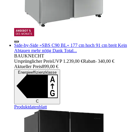
Side-by-Side »SBS C90 BL« 177 cm hoch 91 cm breit Kein
Abtauen mehr nötig Dank Total...
BAUKNECHT
Ursprünglicher Preis
UVP 1.239,00 €
Rabatt
- 340,00 €
Aktueller Preis
899,00 €
Energieeffizienzklasse
C
Produktdatenblatt