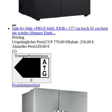
Side-by-Side »PRGF 6441 XP4E« 177 cm hoch 91 cm breit
nie wieder Abtauen Dank...
Privileg
Ursprünglicher Preis
UVP 779,00 €
Rabatt
- 250,00 €
Aktueller Preis
529,00 €
(
1
)
Energieeffizienzklasse
E
Produktdatenblatt