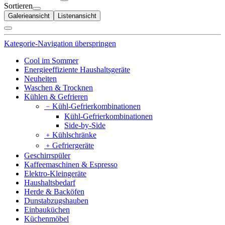
Sortieren
Galerieansicht
Listenansicht
Kategorie-Navigation überspringen
Cool im Sommer
Energieeffiziente Haushaltsgeräte
Neuheiten
Waschen & Trocknen
Kühlen & Gefrieren
﹣
Kühl-Gefrierkombinationen
Kühl-Gefrierkombinationen
Side-by-Side
﹢
Kühlschränke
﹢
Gefriergeräte
Geschirrspüler
Kaffeemaschinen & Espresso
Elektro-Kleingeräte
Haushaltsbedarf
Herde & Backöfen
Dunstabzugshauben
Einbauküchen
Küchenmöbel