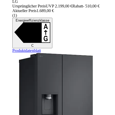
LG
Ursprünglicher Preis
UVP 2.199,00 €
Rabatt
- 510,00 €
Aktueller Preis
1.689,00 €
(
1
)
Energieeffizienzklasse
C
Produktdatenblatt