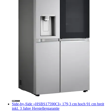
Side-by-Side »HSBS17590CI« 179,3 cm hoch 91 cm breit
inkl. 3 Jahre Herstellergarantie