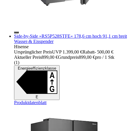
Side-by-Side »RS5P528STFE« 178,6 cm hoch 91,1 cm breit
Wasser-& Eisspender
Hisense
Ursprünglicher Preis
UVP 1.399,00 €
Rabatt
- 500,00 €
Aktueller Preis
899,00 €
Grundpreis
899,00 €
pro
/
1 Stk
(
1
)
Energieeffizienzklasse
E
Produktdatenblatt