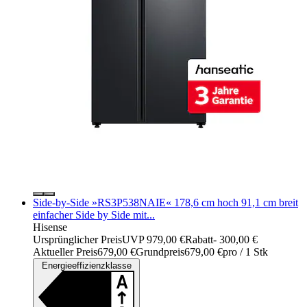
Side-by-Side »RS3P538NAIE« 178,6 cm hoch 91,1 cm breit
einfacher Side by Side mit...
Hisense
Ursprünglicher Preis
UVP 979,00 €
Rabatt
- 300,00 €
Aktueller Preis
679,00 €
Grundpreis
679,00 €
pro
/
1 Stk
Energieeffizienzklasse