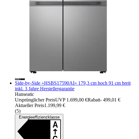
Side-by-Side »HSBS17590AI« 179,3 cm hoch 91 cm breit
inkl. 3 Jahre Herstellergarantie
Hanseatic
Ursprünglicher Preis
UVP 1.699,00 €
Rabatt
- 499,01 €
Aktueller Preis
1.199,99 €
(
5
)
Energieeffizienzklasse