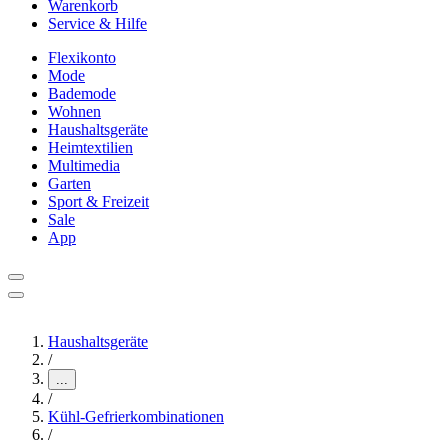
Warenkorb
Service & Hilfe
Flexikonto
Mode
Bademode
Wohnen
Haushaltsgeräte
Heimtextilien
Multimedia
Garten
Sport & Freizeit
Sale
App
Haushaltsgeräte
/
...
/
Kühl-Gefrierkombinationen
/