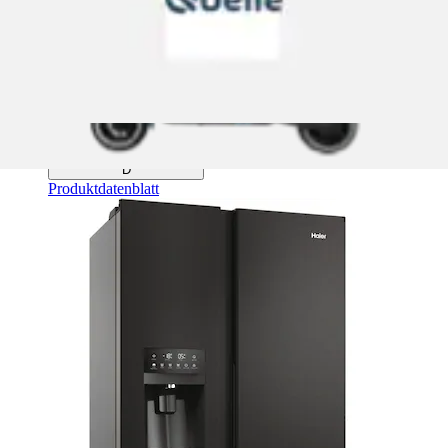
Haier
Ursprünglicher Preis
UVP 1.649,00 €
Rabatt
- 550,00 €
Aktueller Preis
1.099,00 €
Energieeffizienzklasse
D
Produktdatenblatt