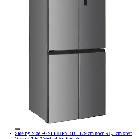
Side-by-Side »GSLE81PYBD« 179 cm hoch 91,3 cm breit
Wasser-/Eis-/Crushed Ice-Spender,...