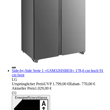
Side-by-Side Serie 1 »GSM32HSBEH« 178,6 cm hoch 91
cm breit
LG
Ursprünglicher Preis
UVP 1.799,00 €
Rabatt
- 770,00 €
Aktueller Preis
1.029,00 €
(
1
)
Energieeffizienzklasse