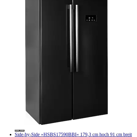
Side-by-Side »HSBS17590BBI« 179,3 cm hoch 91 cm breit