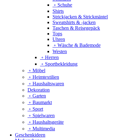
﹢
Schuhe
Shirts
Strickjacken & Strickmäntel
Sweatshirts & -jacken
Taschen & Reisegepäck
Tops
Uhren
﹢
Wäsche & Bademode
Westen
﹢
Herren
﹢
Sportbekleidung
﹢
Möbel
﹢
Heimtextilien
﹢
Haushaltswaren
Dekoration
﹢
Garten
﹢
Baumarkt
﹢
Sport
﹢
Spielwaren
﹢
Haushaltsgeräte
﹢
Multimedia
Geschenkideen