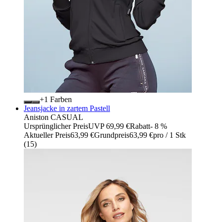
+
Farben
Jeansjacke in zartem Pastell
Aniston CASUAL
Ursprünglicher Preis
UVP 69,99 €
Rabatt
- 8 %
Aktueller Preis
63,99 €
Grundpreis
63,99 €
pro
/
1 Stk
(
15
)