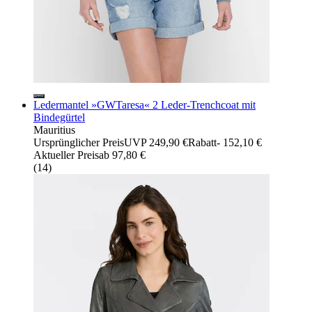
Ledermantel »GWTaresa« 2 Leder-Trenchcoat mit
Bindegürtel
Mauritius
Ursprünglicher Preis
UVP 249,90 €
Rabatt
- 152,10 €
Aktueller Preis
ab
97,80 €
(
14
)