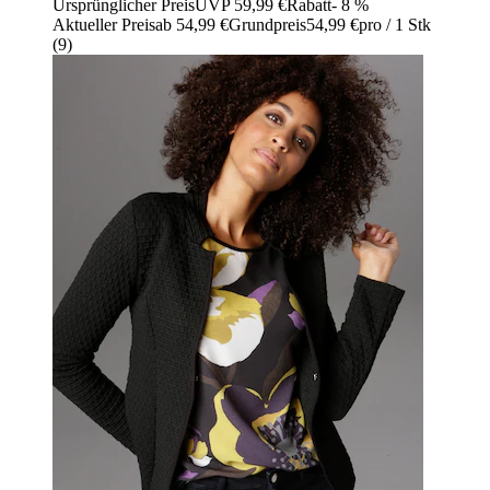
Ursprünglicher Preis
UVP 59,99 €
Rabatt
- 8 %
Aktueller Preis
ab
54,99 €
Grundpreis
54,99 €
pro
/
1 Stk
(
9
)