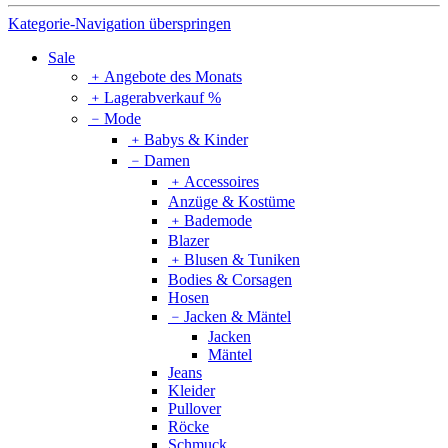
Kategorie-Navigation überspringen
Sale
﹢
Angebote des Monats
﹢
Lagerabverkauf %
﹣
Mode
﹢
Babys & Kinder
﹣
Damen
﹢
Accessoires
Anzüge & Kostüme
﹢
Bademode
Blazer
﹢
Blusen & Tuniken
Bodies & Corsagen
Hosen
﹣
Jacken & Mäntel
Jacken
Mäntel
Jeans
Kleider
Pullover
Röcke
Schmuck