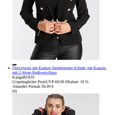
Fleecejacke mit Kapuze figurbetonter Schnitt, mit Kapuze,
mit 2-Wege-Reißverschluss
KangaROOS
Ursprünglicher Preis
UVP 69,99 €
Rabatt
- 18 %
Aktueller Preis
ab
56,99 €
(
8
)