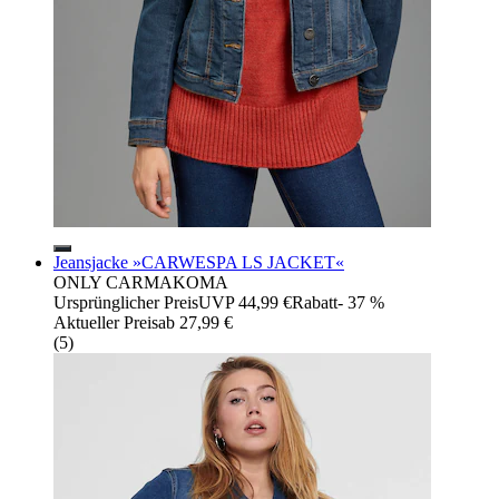
Jeansjacke »CARWESPA LS JACKET«
ONLY CARMAKOMA
Ursprünglicher Preis
UVP 44,99 €
Rabatt
- 37 %
Aktueller Preis
ab
27,99 €
(
5
)