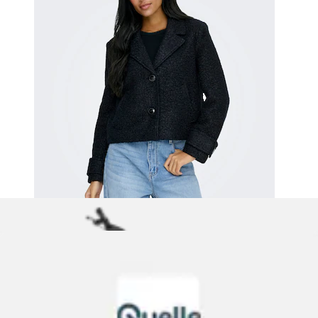
Steppjacke Übergangsjacke, figurbetonter Schnitt, hüftlange
Passform