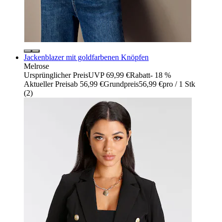
Jackenblazer mit goldfarbenen Knöpfen
Melrose
Ursprünglicher Preis
UVP 69,99 €
Rabatt
- 18 %
Aktueller Preis
ab
56,99 €
Grundpreis
56,99 €
pro
/
1 Stk
(
2
)