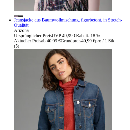
Jeansjacke aus Baumwollmischung, figurbetont, in Stretch-
Qualität
Arizona
Ursprünglicher Preis
UVP 49,99 €
Rabatt
- 18 %
Aktueller Preis
ab
40,99 €
Grundpreis
40,99 €
pro
/
1 Stk
(
5
)