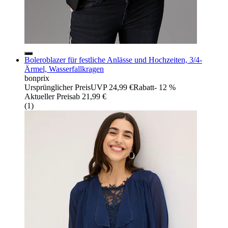
Boleroblazer für festliche Anlässe und Hochzeiten, 3/4-
Ärmel, Wasserfallkragen
bonprix
Ursprünglicher Preis
UVP 24,99 €
Rabatt
- 12 %
Aktueller Preis
ab
21,99 €
(
1
)