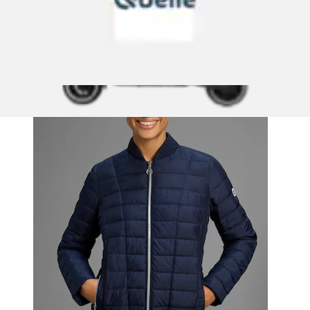
KangaROOS
Ursprünglicher Preis
UVP 79,99 €
Rabatt
- 18 %
Aktueller Preis
ab
64,99 €
Grundpreis
64,99 €
pro
/
1 Stk
(
6
)