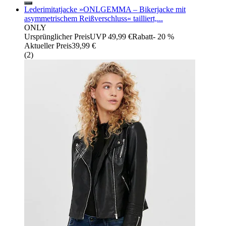
Lederimitatjacke »ONLGEMMA – Bikerjacke mit
asymmetrischem Reißverschluss« tailliert,...
ONLY
Ursprünglicher Preis
UVP 49,99 €
Rabatt
- 20 %
Aktueller Preis
39,99 €
(
2
)