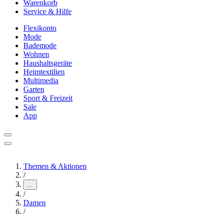
Warenkorb
Service & Hilfe
Flexikonto
Mode
Bademode
Wohnen
Haushaltsgeräte
Heimtextilien
Multimedia
Garten
Sport & Freizeit
Sale
App
Themen & Aktionen
/
...
/
Damen
/