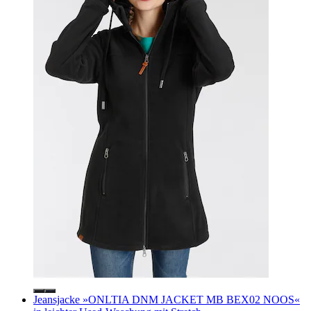
Jeansjacke »ONLTIA DNM JACKET MB BEX02 NOOS«