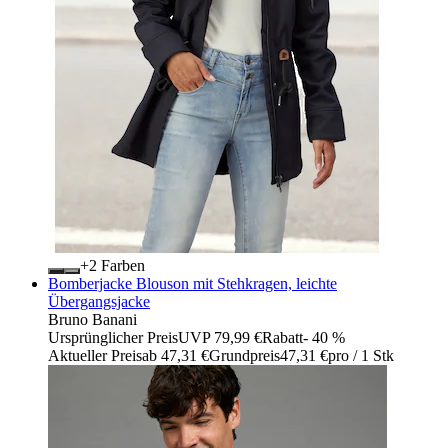
+
Farben
Bomberjacke Blouson mit Stehkragen, leichte
Übergangsjacke
Bruno Banani
Ursprünglicher Preis
UVP 79,99 €
Rabatt
- 40 %
Aktueller Preis
ab
47,31 €
Grundpreis
47,31 €
pro
/
1 Stk