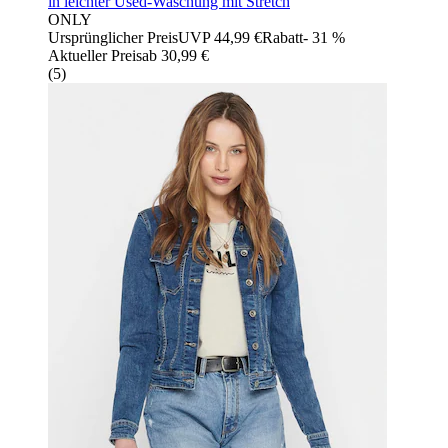
in leichter Used-Waschung mit Stretch
ONLY
Ursprünglicher Preis
UVP 44,99 €
Rabatt
- 31 %
Aktueller Preis
ab
30,99 €
(
5
)