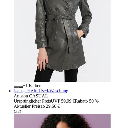
+
Farben
Jeansjacke in Used-Waschung
Aniston CASUAL
Ursprünglicher Preis
UVP 59,99 €
Rabatt
- 50 %
Aktueller Preis
ab
29,66 €
(
32
)