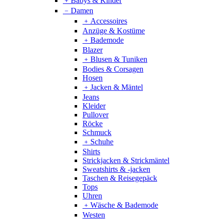
﹢
Babys & Kinder
﹣
Damen
﹢
Accessoires
Anzüge & Kostüme
﹢
Bademode
Blazer
﹢
Blusen & Tuniken
Bodies & Corsagen
Hosen
﹢
Jacken & Mäntel
Jeans
Kleider
Pullover
Röcke
Schmuck
﹢
Schuhe
Shirts
Strickjacken & Strickmäntel
Sweatshirts & -jacken
Taschen & Reisegepäck
Tops
Uhren
﹢
Wäsche & Bademode
Westen