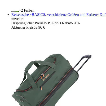
+
Farben
Reisetasche »BASICS, verschiedene Größen und Farben« Duff
travelite
Ursprünglicher Preis
UVP 59,95 €
Rabatt
- 9 %
Aktueller Preis
53,96 €