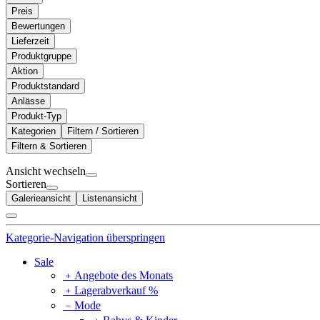
Preis
Bewertungen
Lieferzeit
Produktgruppe
Aktion
Produktstandard
Anlässe
Produkt-Typ
Kategorien
Filtern / Sortieren
Filtern & Sortieren
Ansicht wechseln
Sortieren
Galerieansicht
Listenansicht
Kategorie-Navigation überspringen
Sale
﹢
Angebote des Monats
﹢
Lagerabverkauf %
﹣
Mode