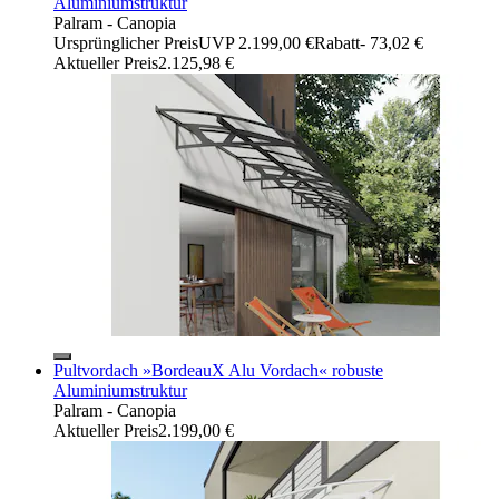
Aluminiumstruktur
Palram - Canopia
Ursprünglicher Preis
UVP 2.199,00 €
Rabatt
- 73,02 €
Aktueller Preis
2.125,98 €
Pultvordach »BordeauX Alu Vordach« robuste
Aluminiumstruktur
Palram - Canopia
Aktueller Preis
2.199,00 €