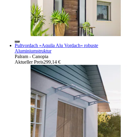
Pultvordach »Aquila Alu Vordach« robuste
Aluminiumstruktur
Palram - Canopia
Aktueller Preis
299,14 €