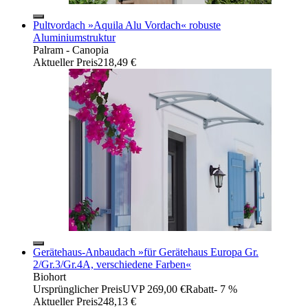
Pultvordach »Aquila Alu Vordach« robuste
Aluminiumstruktur
Palram - Canopia
Aktueller Preis
218,49 €
Gerätehaus-Anbaudach »für Gerätehaus Europa Gr.
2/Gr.3/Gr.4A, verschiedene Farben«
Biohort
Ursprünglicher Preis
UVP 269,00 €
Rabatt
- 7 %
Aktueller Preis
248,13 €