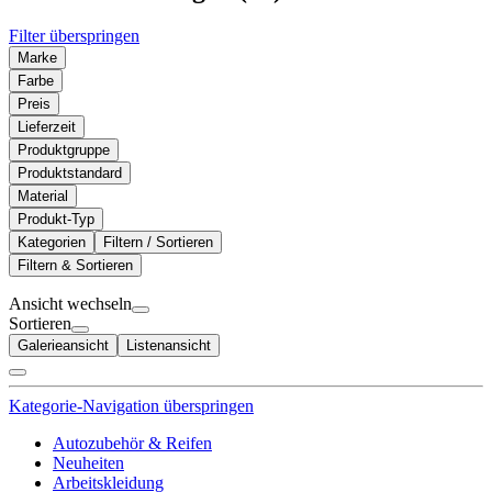
Filter überspringen
Marke
Farbe
Preis
Lieferzeit
Produktgruppe
Produktstandard
Material
Produkt-Typ
Kategorien
Filtern / Sortieren
Filtern & Sortieren
Ansicht wechseln
Sortieren
Galerieansicht
Listenansicht
Kategorie-Navigation überspringen
Autozubehör & Reifen
Neuheiten
Arbeitskleidung