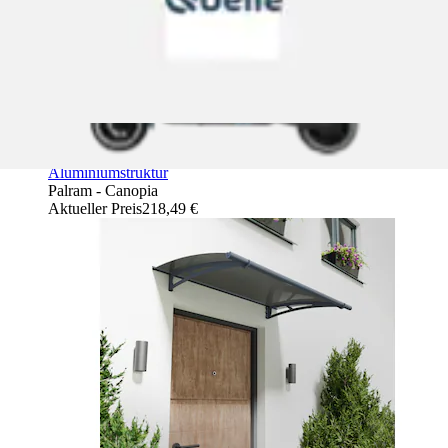
Pultvordach »Aquila Alu Vordach« robuste
Aluminiumstruktur
Palram - Canopia
Aktueller Preis
218,49 €