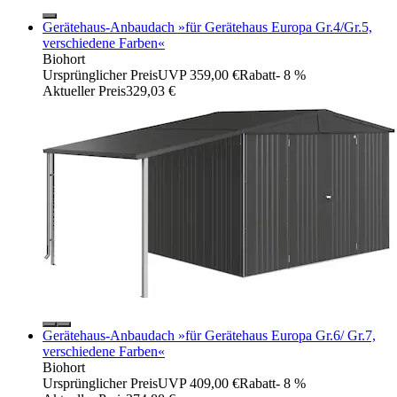
Gerätehaus-Anbaudach »für Gerätehaus Europa Gr.4/Gr.5,
verschiedene Farben«
Biohort
Ursprünglicher Preis
UVP 359,00 €
Rabatt
- 8 %
Aktueller Preis
329,03 €
Gerätehaus-Anbaudach »für Gerätehaus Europa Gr.6/ Gr.7,
verschiedene Farben«
Biohort
Ursprünglicher Preis
UVP 409,00 €
Rabatt
- 8 %