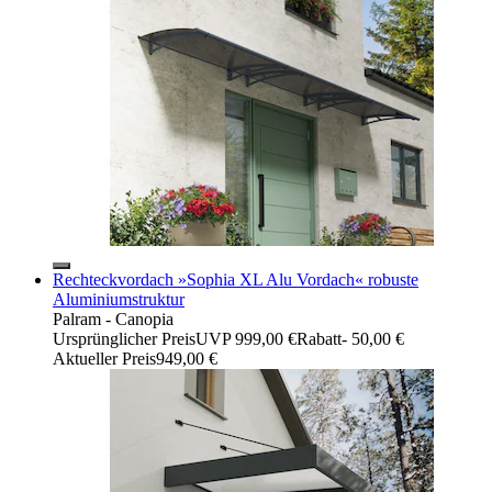
Rechteckvordach »Sophia XL Alu Vordach« robuste
Aluminiumstruktur
Palram - Canopia
Ursprünglicher Preis
UVP 999,00 €
Rabatt
- 50,00 €
Aktueller Preis
949,00 €