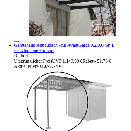
Gerätehaus-Anbaudach »für AvantGarde A2/A6 Gr. L
verschiedene Farben«
Biohort
Ursprünglicher Preis
UVP 1.149,00 €
Rabatt
- 51,76 €
Aktueller Preis
1.097,24 €