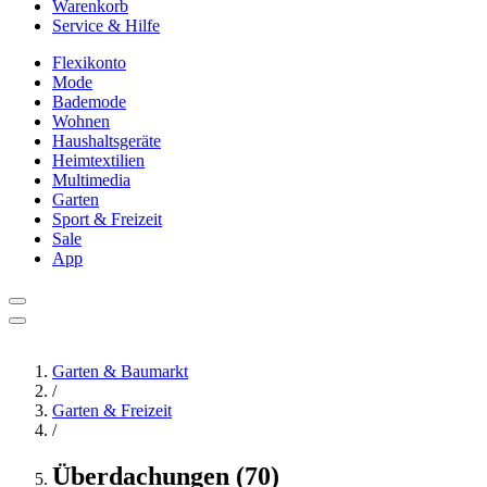
Warenkorb
Service & Hilfe
Flexikonto
Mode
Bademode
Wohnen
Haushaltsgeräte
Heimtextilien
Multimedia
Garten
Sport & Freizeit
Sale
App
Garten & Baumarkt
/
Garten & Freizeit
/
Überdachungen (70)