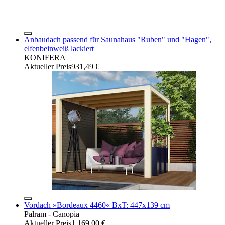
Anbaudach passend für Saunahaus "Ruben" und "Hagen",
elfenbeinweiß lackiert
KONIFERA
Aktueller Preis
931,49 €
Vordach »Bordeaux 4460« BxT: 447x139 cm
Palram - Canopia
Aktueller Preis
1.169,00 €