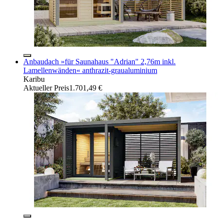
Anbaudach »für Saunahaus "Adrian" 2,76m inkl.
Lamellenwänden« anthrazit-graualuminium
Karibu
Aktueller Preis
1.701,49 €