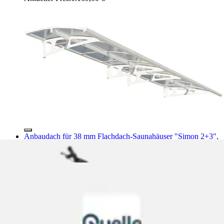
Anbaudach für 38 mm Flachdach-Saunahäuser "Simon 2+3",
3,30 m breit
Karibu
Aktueller Preis
1.223,49 €