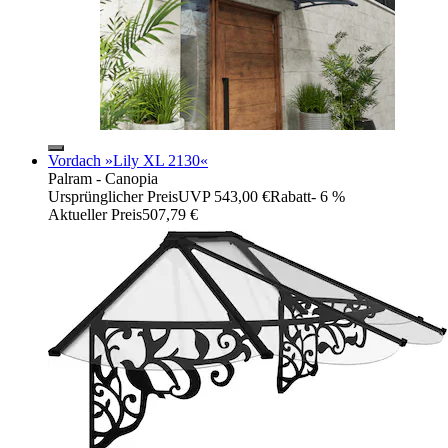
Vordach »Lily XL 2130«
Palram - Canopia
Ursprünglicher Preis
UVP 543,00 €
Rabatt
- 6 %
Aktueller Preis
507,79 €