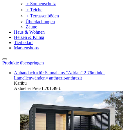
﹢
Sonnenschutz
﹢
Teiche
﹢
Terrassenböden
Überdachungen
Zäune
Haus & Wohnen
Heizen & Klima
Tierbedarf
Markenshops
Produkte überspringen
Anbaudach »für Saunahaus "Adrian" 2,76m inkl.
Lamellenwänden« anthrazit-anthrazit
Karibu
Aktueller Preis
1.701,49 €