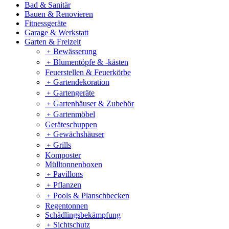
Bad & Sanitär
Bauen & Renovieren
Fitnessgeräte
Garage & Werkstatt
Garten & Freizeit
﹢
Bewässerung
﹢
Blumentöpfe & -kästen
Feuerstellen & Feuerkörbe
﹢
Gartendekoration
﹢
Gartengeräte
﹢
Gartenhäuser & Zubehör
﹢
Gartenmöbel
Geräteschuppen
﹢
Gewächshäuser
﹢
Grills
Komposter
Mülltonnenboxen
﹢
Pavillons
﹢
Pflanzen
﹢
Pools & Planschbecken
Regentonnen
Schädlingsbekämpfung
﹢
Sichtschutz