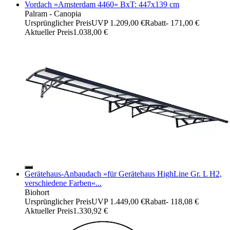
Vordach »Amsterdam 4460« BxT: 447x139 cm
Palram - Canopia
Ursprünglicher Preis
UVP 1.209,00 €
Rabatt
- 171,00 €
Aktueller Preis
1.038,00 €
Gerätehaus-Anbaudach »für Gerätehaus HighLine Gr. L H2,
verschiedene Farben«...
Biohort
Ursprünglicher Preis
UVP 1.449,00 €
Rabatt
- 118,08 €
Aktueller Preis
1.330,92 €