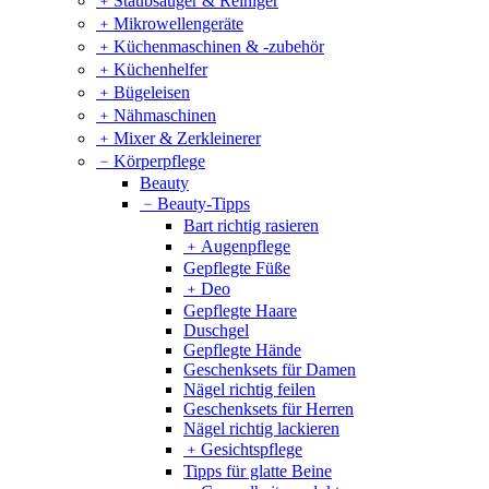
﹢
Staubsauger & Reiniger
﹢
Mikrowellengeräte
﹢
Küchenmaschinen & -zubehör
﹢
Küchenhelfer
﹢
Bügeleisen
﹢
Nähmaschinen
﹢
Mixer & Zerkleinerer
﹣
Körperpflege
Beauty
﹣
Beauty-Tipps
Bart richtig rasieren
﹢
Augenpflege
Gepflegte Füße
﹢
Deo
Gepflegte Haare
Duschgel
Gepflegte Hände
Geschenksets für Damen
Nägel richtig feilen
Geschenksets für Herren
Nägel richtig lackieren
﹢
Gesichtspflege
Tipps für glatte Beine