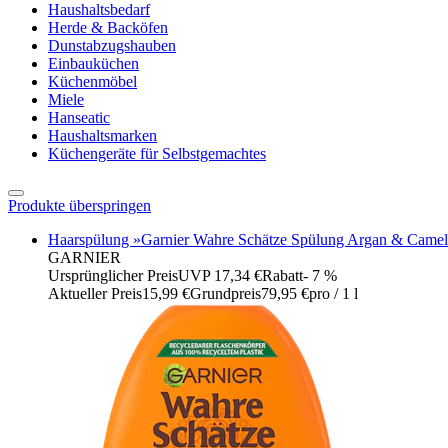
Haushaltsbedarf
Herde & Backöfen
Dunstabzugshauben
Einbauküchen
Küchenmöbel
Miele
Hanseatic
Haushaltsmarken
Küchengeräte für Selbstgemachtes
Produkte überspringen
Haarspülung »Garnier Wahre Schätze Spülung Argan & Camelia
GARNIER
Ursprünglicher Preis
UVP 17,34 €
Rabatt
- 7 %
Aktueller Preis
15,99 €
Grundpreis
79,95 €
pro
/
1 l