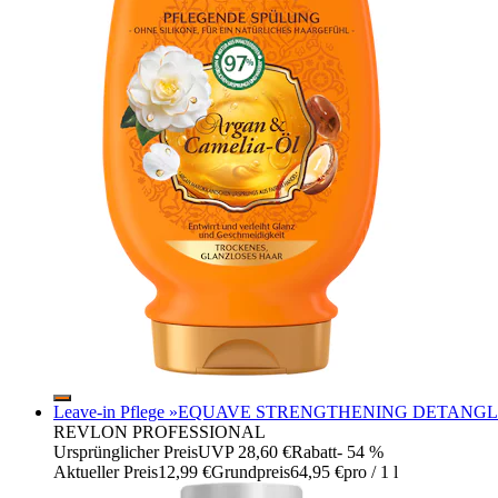
Leave-in Pflege »EQUAVE STRENGTHENING DETANGLING
REVLON PROFESSIONAL
Ursprünglicher Preis
UVP 28,60 €
Rabatt
- 54 %
Aktueller Preis
12,99 €
Grundpreis
64,95 €
pro
/
1 l