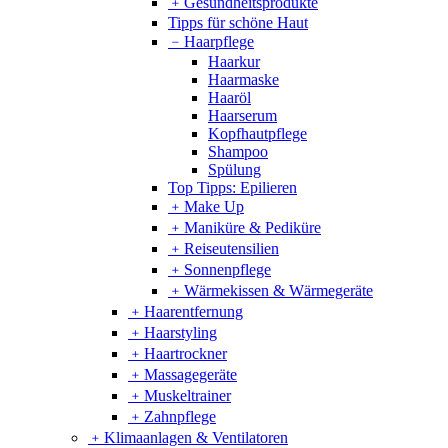
﹢
Gesundheitsprodukte
Tipps für schöne Haut
﹣
Haarpflege
Haarkur
Haarmaske
Haaröl
Haarserum
Kopfhautpflege
Shampoo
Spülung
Top Tipps: Epilieren
﹢
Make Up
﹢
Maniküre & Pediküre
﹢
Reiseutensilien
﹢
Sonnenpflege
﹢
Wärmekissen & Wärmegeräte
﹢
Haarentfernung
﹢
Haarstyling
﹢
Haartrockner
﹢
Massagegeräte
﹢
Muskeltrainer
﹢
Zahnpflege
﹢
Klimaanlagen & Ventilatoren