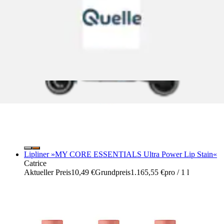
Lipliner »MY CORE ESSENTIALS Ultra Power Lip Stain«
Catrice
Aktueller Preis
10,49 €
Grundpreis
1.165,55 €
pro
/
1 l