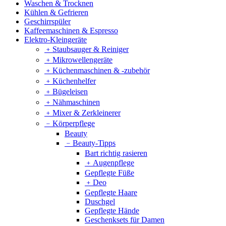
Waschen & Trocknen
Kühlen & Gefrieren
Geschirrspüler
Kaffeemaschinen & Espresso
Elektro-Kleingeräte
﹢
Staubsauger & Reiniger
﹢
Mikrowellengeräte
﹢
Küchenmaschinen & -zubehör
﹢
Küchenhelfer
﹢
Bügeleisen
﹢
Nähmaschinen
﹢
Mixer & Zerkleinerer
﹣
Körperpflege
Beauty
﹣
Beauty-Tipps
Bart richtig rasieren
﹢
Augenpflege
Gepflegte Füße
﹢
Deo
Gepflegte Haare
Duschgel
Gepflegte Hände
Geschenksets für Damen