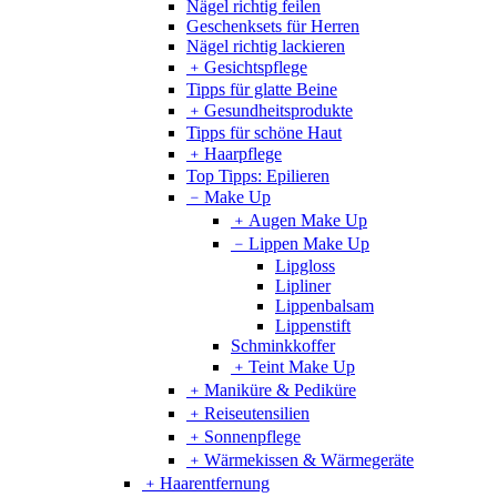
Nägel richtig feilen
Geschenksets für Herren
Nägel richtig lackieren
﹢
Gesichtspflege
Tipps für glatte Beine
﹢
Gesundheitsprodukte
Tipps für schöne Haut
﹢
Haarpflege
Top Tipps: Epilieren
﹣
Make Up
﹢
Augen Make Up
﹣
Lippen Make Up
Lipgloss
Lipliner
Lippenbalsam
Lippenstift
Schminkkoffer
﹢
Teint Make Up
﹢
Maniküre & Pediküre
﹢
Reiseutensilien
﹢
Sonnenpflege
﹢
Wärmekissen & Wärmegeräte
﹢
Haarentfernung