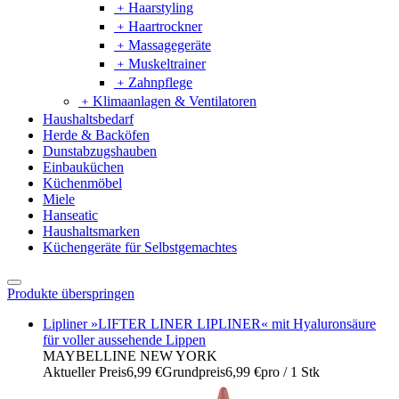
﹢
Haarstyling
﹢
Haartrockner
﹢
Massagegeräte
﹢
Muskeltrainer
﹢
Zahnpflege
﹢
Klimaanlagen & Ventilatoren
Haushaltsbedarf
Herde & Backöfen
Dunstabzugshauben
Einbauküchen
Küchenmöbel
Miele
Hanseatic
Haushaltsmarken
Küchengeräte für Selbstgemachtes
Produkte überspringen
Lipliner »LIFTER LINER LIPLINER« mit Hyaluronsäure
für voller aussehende Lippen
MAYBELLINE NEW YORK
Aktueller Preis
6,99 €
Grundpreis
6,99 €
pro
/
1 Stk