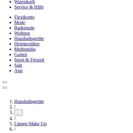
Warenkorb
Service & Hilfe
Flexikonto
Mode
Bademode
Wohnen
Haushaltsgeräte
Heimtextilien
Multimedia
Garten
Sport & Freizeit
Sale
App
Haushaltsgeräte
/
...
/
Lippen Make Up
/