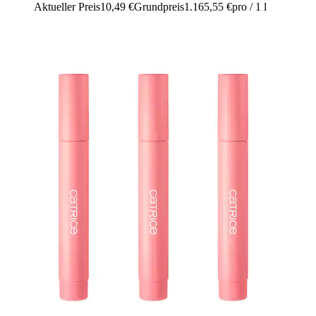
Aktueller Preis
10,49 €
Grundpreis
1.165,55 €
pro
/
1 l