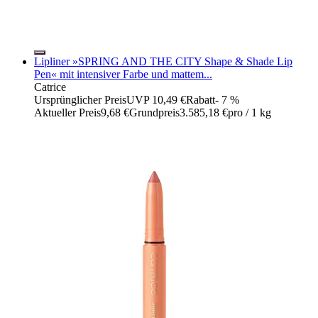
Lipliner »SPRING AND THE CITY Shape & Shade Lip
Pen« mit intensiver Farbe und mattem...
Catrice
Ursprünglicher Preis
UVP 10,49 €
Rabatt
- 7 %
Aktueller Preis
9,68 €
Grundpreis
3.585,18 €
pro
/
1 kg