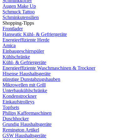
Schminkkoffer
Augen Make Up
Schmuck Tattoo
Schminkutensilien
Shopping-Tipps
Frontlader
Hanseatic Kühl- & Gefriergeräte
Energieeffiziente Herde
Amica
Einbaugeschirrspüler
Kühlschränke
Kühl- & Gefriergeräte
Energieeffiziente Waschmaschinen & Trockner
Hisense Haushaltsgeräte
günstige Dunstabzugshauben
Mikrowellen mit Grill
Unterbaukühlschränke
Kondenstrockner
Einkaufstrolleys
Topfsets
Philips Kaffeemaschinen
Duschhocker
Grundig Haushaltsgeräte
Remington Artikel
GSW Haushaltsgeräte