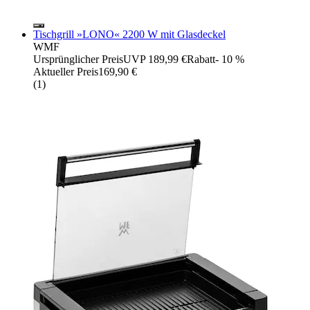
Tischgrill »LONO« 2200 W mit Glasdeckel
WMF
Ursprünglicher Preis
UVP 189,99 €
Rabatt
- 10 %
Aktueller Preis
169,90 €
(
1
)