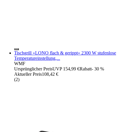
Tischgrill »LONO flach & gerippt« 2300 W stufenlose
Temperatureinstellung,...
WMF
Ursprünglicher Preis
UVP 154,99 €
Rabatt
- 30 %
Aktueller Preis
108,42 €
(
2
)