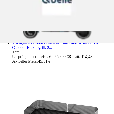
Tischgrill »TG800N Family-Grill« 2400 W Indoor- &
Outdoor-Elektrogrill, 2...
Tefal
Ursprünglicher Preis
UVP 259,99 €
Rabatt
- 114,48 €
Aktueller Preis
145,51 €