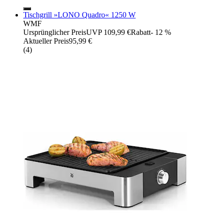
Tischgrill »LONO Quadro« 1250 W
WMF
Ursprünglicher Preis
UVP 109,99 €
Rabatt
- 12 %
Aktueller Preis
95,99 €
(
4
)