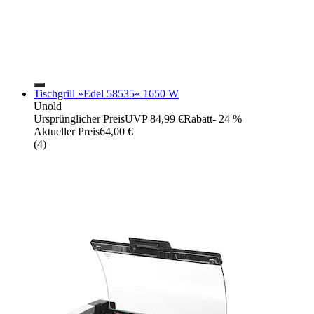
Tischgrill »Edel 58535« 1650 W
Unold
Ursprünglicher Preis
UVP 84,99 €
Rabatt
- 24 %
Aktueller Preis
64,00 €
(
4
)