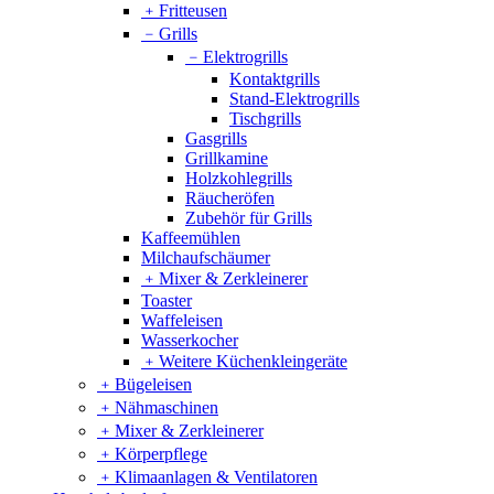
﹢
Fritteusen
﹣
Grills
﹣
Elektrogrills
Kontaktgrills
Stand-Elektrogrills
Tischgrills
Gasgrills
Grillkamine
Holzkohlegrills
Räucheröfen
Zubehör für Grills
Kaffeemühlen
Milchaufschäumer
﹢
Mixer & Zerkleinerer
Toaster
Waffeleisen
Wasserkocher
﹢
Weitere Küchenkleingeräte
﹢
Bügeleisen
﹢
Nähmaschinen
﹢
Mixer & Zerkleinerer
﹢
Körperpflege
﹢
Klimaanlagen & Ventilatoren