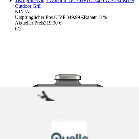
Tischgrill »Ninja Woodfire OG701EU« 2400 W Elektrischer
Outdoor Grill
NINJA
Ursprünglicher Preis
UVP 349,99 €
Rabatt
- 8 %
Aktueller Preis
319,90 €
(
2
)