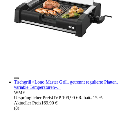
Tischgrill »Lono Master Grill, getrennt regulierte Platten,
variable Temperaturen«...
WMF
Ursprünglicher Preis
UVP 199,99 €
Rabatt
- 15 %
Aktueller Preis
169,90 €
(
8
)