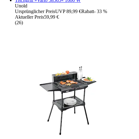
Tischgrill »Vario 58565« 1600 W
Unold
Ursprünglicher Preis
UVP 89,99 €
Rabatt
- 33 %
Aktueller Preis
59,99 €
(
26
)