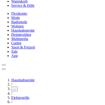
Warenkorb
Service & Hilfe
Flexikonto
Mode
Bademode
Wohnen
Haushaltsgeräte
Heimtextilien
Multimedia
Garten
Sport & Freizeit
Sale
App
Haushaltsgeräte
/
...
/
Elektrogrills
/