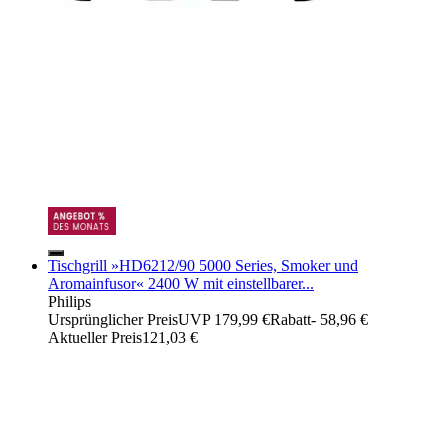
Tischgrill »HD6212/90 5000 Series, Smoker und
Aromainfusor« 2400 W mit einstellbarer...
Philips
Ursprünglicher Preis
UVP 179,99 €
Rabatt
- 58,96 €
Aktueller Preis
121,03 €