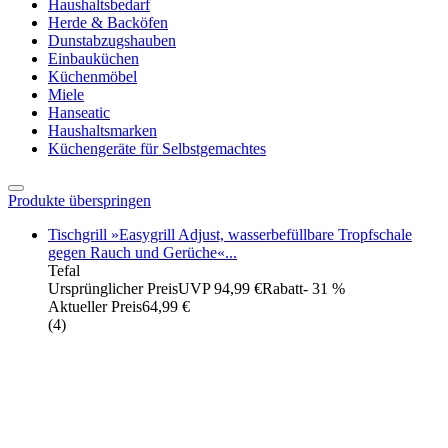
Haushaltsbedarf
Herde & Backöfen
Dunstabzugshauben
Einbauküchen
Küchenmöbel
Miele
Hanseatic
Haushaltsmarken
Küchengeräte für Selbstgemachtes
Produkte überspringen
Tischgrill »Easygrill Adjust, wasserbefüllbare Tropfschale
gegen Rauch und Gerüche«...
Tefal
Ursprünglicher Preis
UVP 94,99 €
Rabatt
- 31 %
Aktueller Preis
64,99 €
(
4
)