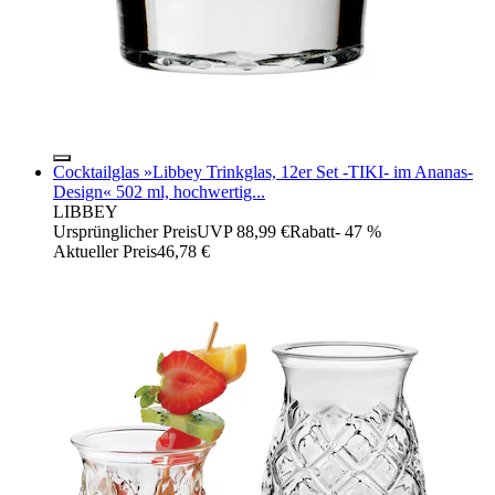
Cocktailglas »Libbey Trinkglas, 12er Set -TIKI- im Ananas-
Design« 502 ml, hochwertig...
LIBBEY
Ursprünglicher Preis
UVP 88,99 €
Rabatt
- 47 %
Aktueller Preis
46,78 €