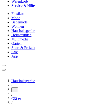
Warenkorb
Service & Hilfe
Flexikonto
Mode
Bademode
Wohnen
Haushaltsgeräte
Heimtextilien
Multimedia
Garten
Sport & Freizeit
Sale
App
Haushaltsgeräte
/
...
/
Gläser
/