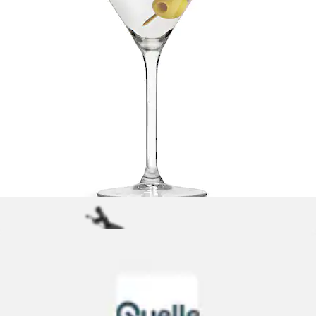
Cocktailglas »Handgefertigt« 2er Set
AM Design
Aktueller Preis
16,99 €