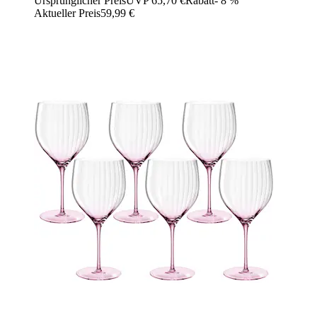
Ursprünglicher Preis
UVP 65,70 €
Rabatt
- 8 %
Aktueller Preis
59,99 €