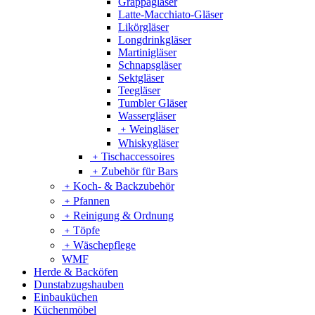
Grappagläser
Latte-Macchiato-Gläser
Likörgläser
Longdrinkgläser
Martinigläser
Schnapsgläser
Sektgläser
Teegläser
Tumbler Gläser
Wassergläser
﹢
Weingläser
Whiskygläser
﹢
Tischaccessoires
﹢
Zubehör für Bars
﹢
Koch- & Backzubehör
﹢
Pfannen
﹢
Reinigung & Ordnung
﹢
Töpfe
﹢
Wäschepflege
WMF
Herde & Backöfen
Dunstabzugshauben
Einbauküchen
Küchenmöbel