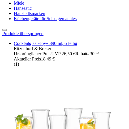
Miele
Hanseatic
Haushaltsmarken
Küchengeräte für Selbstgemachtes
Produkte überspringen
Cocktailglas »Joy« 390 ml, 6-teilig
Ritzenhoff & Breker
Ursprünglicher Preis
UVP 26,50 €
Rabatt
- 30 %
Aktueller Preis
18,49 €
(
1
)