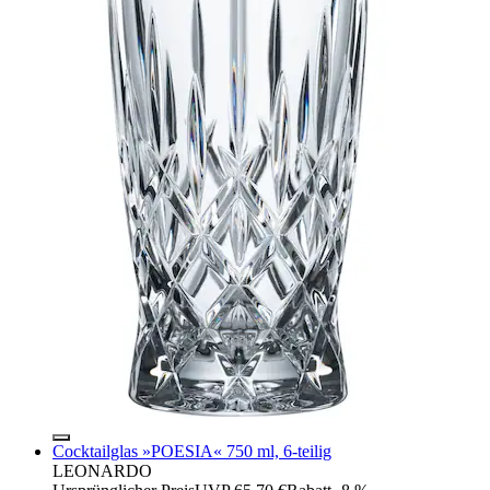
Cocktailglas »POESIA« 750 ml, 6-teilig
LEONARDO