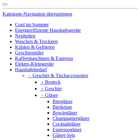
Kategorie-Navigation überspringen
Cool im Sommer
Energieeffiziente Haushaltsgeräte
Neuheiten
Waschen & Trocknen
Kühlen & Gefrieren
Geschirrspüler
Kaffeemaschinen & Espresso
Elektro-Kleingeräte
Haushaltsbedarf
﹣
Geschirr & Tischaccessoires
﹢
Besteck
﹢
Geschirr
﹣
Gläser
Biergläser
Bierkrüge
Bowlegläser
Champagnergläser
Cocktailgläser
Espressogläser
Gläser-Sets