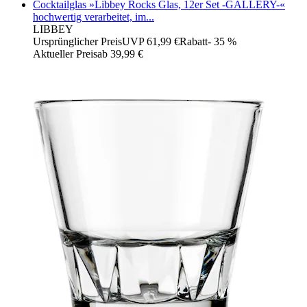
Cocktailglas »Libbey Rocks Glas, 12er Set -GALLERY-«
hochwertig verarbeitet, im...
LIBBEY
Ursprünglicher Preis
UVP 61,99 €
Rabatt
- 35 %
Aktueller Preis
ab
39,99 €