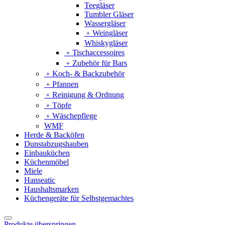
Teegläser
Tumbler Gläser
Wassergläser
﹢
Weingläser
Whiskygläser
﹢
Tischaccessoires
﹢
Zubehör für Bars
﹢
Koch- & Backzubehör
﹢
Pfannen
﹢
Reinigung & Ordnung
﹢
Töpfe
﹢
Wäschepflege
WMF
Herde & Backöfen
Dunstabzugshauben
Einbauküchen
Küchenmöbel
Miele
Hanseatic
Haushaltsmarken
Küchengeräte für Selbstgemachtes
Produkte überspringen