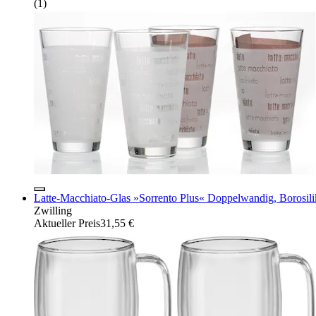
(
1
)
Latte-Macchiato-Glas »Sorrento Plus« Doppelwandig, Borosilika
Zwilling
Aktueller Preis
31,55 €