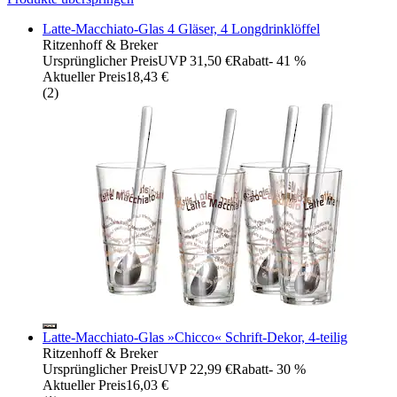
Latte-Macchiato-Glas 4 Gläser, 4 Longdrinklöffel
Ritzenhoff & Breker
Ursprünglicher Preis
UVP 31,50 €
Rabatt
- 41 %
Aktueller Preis
18,43 €
(
2
)
Latte-Macchiato-Glas »Chicco« Schrift-Dekor, 4-teilig
Ritzenhoff & Breker
Ursprünglicher Preis
UVP 22,99 €
Rabatt
- 30 %
Aktueller Preis
16,03 €