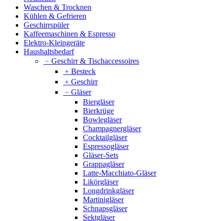
Waschen & Trocknen
Kühlen & Gefrieren
Geschirrspüler
Kaffeemaschinen & Espresso
Elektro-Kleingeräte
Haushaltsbedarf
﹣
Geschirr & Tischaccessoires
﹢
Besteck
﹢
Geschirr
﹣
Gläser
Biergläser
Bierkrüge
Bowlegläser
Champagnergläser
Cocktailgläser
Espressogläser
Gläser-Sets
Grappagläser
Latte-Macchiato-Gläser
Likörgläser
Longdrinkgläser
Martinigläser
Schnapsgläser
Sektgläser