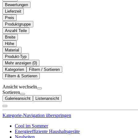
Bewertungen
Lieferzeit
Preis
Produktgruppe
Anzahl Teile
Breite
Höhe
Material
Produkt-Typ
Mehr anzeigen (
)
Kategorien
Filtern / Sortieren
Filtern & Sortieren
Ansicht wechseln
Sortieren
Galerieansicht
Listenansicht
Kategorie-Navigation überspringen
Cool im Sommer
Energieeffiziente Haushaltsgeräte
Neuheiten