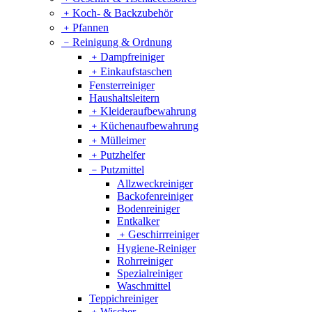
﹢
Koch- & Backzubehör
﹢
Pfannen
﹣
Reinigung & Ordnung
﹢
Dampfreiniger
﹢
Einkaufstaschen
Fensterreiniger
Haushaltsleitern
﹢
Kleideraufbewahrung
﹢
Küchenaufbewahrung
﹢
Mülleimer
﹢
Putzhelfer
﹣
Putzmittel
Allzweckreiniger
Backofenreiniger
Bodenreiniger
Entkalker
﹢
Geschirrreiniger
Hygiene-Reiniger
Rohrreiniger
Spezialreiniger
Waschmittel
Teppichreiniger
﹢
Wischer