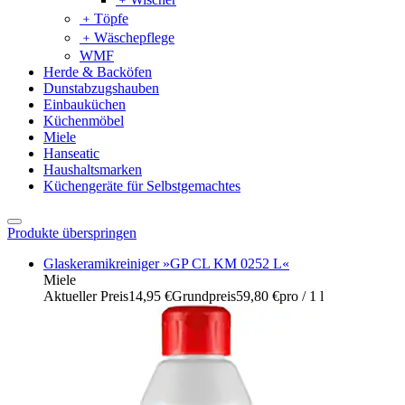
﹢
Töpfe
﹢
Wäschepflege
WMF
Herde & Backöfen
Dunstabzugshauben
Einbauküchen
Küchenmöbel
Miele
Hanseatic
Haushaltsmarken
Küchengeräte für Selbstgemachtes
Produkte überspringen
Glaskeramikreiniger »GP CL KM 0252 L«
Miele
Aktueller Preis
14,95 €
Grundpreis
59,80 €
pro
/
1 l