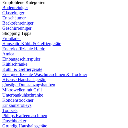
Empfohlene Kategorien
Bodenreiniger
Glasreiniger
Entschäumer
Backofenreiniger
Geschirrreiniger
Shopping-Tipps
Frontlader
Hanseatic Kühl- & Gefriergeräte
Energieeffiziente Herde
Amica
Einbaugeschirrspüler
Kühlschränke
Kühl- & Gefriergeräte
Energieeffiziente Waschmaschinen & Trockner
Hisense Haushaltsgeräte
günstige Dunstabzugshauben
Mikrowellen mit Grill
Unterbaukühlschränke
Kondenstrockner
Einkaufstrolleys
Topfsets
Philips Kaffeemaschinen
Duschhocker
Grundig Haushaltsgeräte