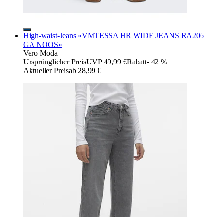
High-waist-Jeans »VMTESSA HR WIDE JEANS RA206
GA NOOS«
Vero Moda
Ursprünglicher Preis
UVP 49,99 €
Rabatt
- 42 %
Aktueller Preis
ab
28,99 €