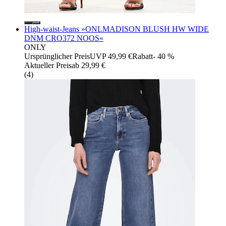
High-waist-Jeans »ONLMADISON BLUSH HW WIDE
DNM CRO372 NOOS«
ONLY
Ursprünglicher Preis
UVP 49,99 €
Rabatt
- 40 %
Aktueller Preis
ab
29,99 €
(
4
)