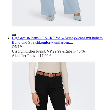
High-waist-Jeans »ONLROYA – Skinny-Jeans mit hohem
Bund und Stretchkomfort« unifarben,...
ONLY
Ursprünglicher Preis
UVP 29,99 €
Rabatt
- 40 %
Aktueller Preis
ab
17,99 €