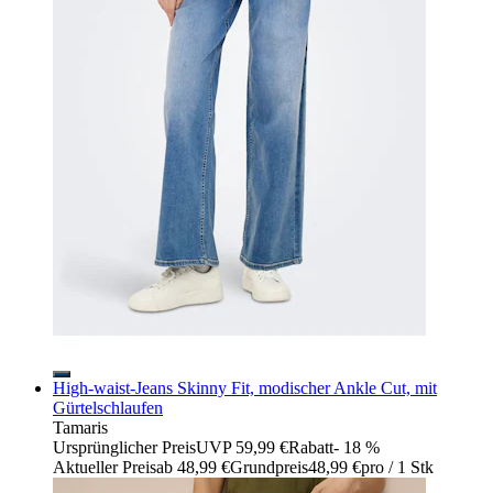
High-waist-Jeans Skinny Fit, modischer Ankle Cut, mit
Gürtelschlaufen
Tamaris
Ursprünglicher Preis
UVP 59,99 €
Rabatt
- 18 %
Aktueller Preis
ab
48,99 €
Grundpreis
48,99 €
pro
/
1 Stk