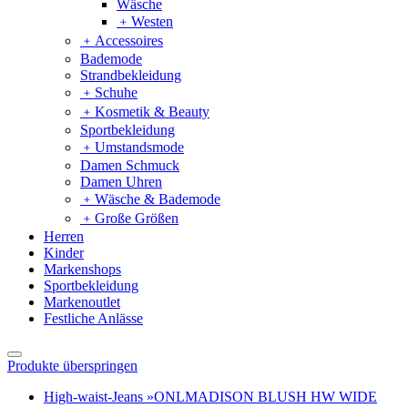
Wäsche
﹢
Westen
﹢
Accessoires
Bademode
Strandbekleidung
﹢
Schuhe
﹢
Kosmetik & Beauty
Sportbekleidung
﹢
Umstandsmode
Damen Schmuck
Damen Uhren
﹢
Wäsche & Bademode
﹢
Große Größen
Herren
Kinder
Markenshops
Sportbekleidung
Markenoutlet
Festliche Anlässe
Produkte überspringen
High-waist-Jeans »ONLMADISON BLUSH HW WIDE