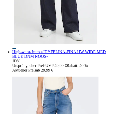
High-waist-Jeans »JDYFELINA-FINA HW WIDE MED
BLUE DNM NOOS«
JDY
Ursprünglicher Preis
UVP 49,99 €
Rabatt
- 40 %
Aktueller Preis
ab
29,99 €