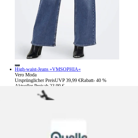
High-waist-Jeans »VMSOPHIA«
Vero Moda
Ursprünglicher Preis
UVP 39,99 €
Rabatt
- 40 %
Aktueller Preis
ab
23,99 €
(
14
)