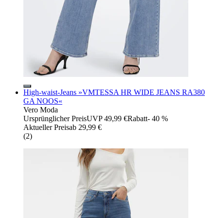
High-waist-Jeans »VMTESSA HR WIDE JEANS RA380
GA NOOS«
Vero Moda
Ursprünglicher Preis
UVP 49,99 €
Rabatt
- 40 %
Aktueller Preis
ab
29,99 €
(
2
)