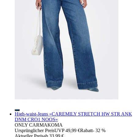
High-waist-Jeans »CAREMILY STRETCH HW STR ANK
DNM CRO1 NOOS«
ONLY CARMAKOMA
Ursprünglicher Preis
UVP 49,99 €
Rabatt
- 32 %
Aktueller Preis
ab
33,99 €