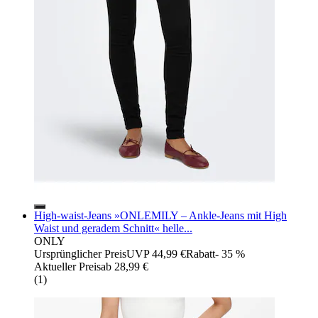
High-waist-Jeans »ONLEMILY – Ankle-Jeans mit High
Waist und geradem Schnitt« helle...
ONLY
Ursprünglicher Preis
UVP 44,99 €
Rabatt
- 35 %
Aktueller Preis
ab
28,99 €
(
1
)