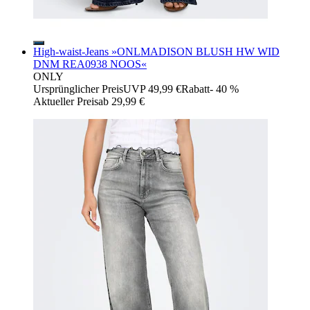
High-waist-Jeans »ONLMADISON BLUSH HW WID
DNM REA0938 NOOS«
ONLY
Ursprünglicher Preis
UVP 49,99 €
Rabatt
- 40 %
Aktueller Preis
ab
29,99 €