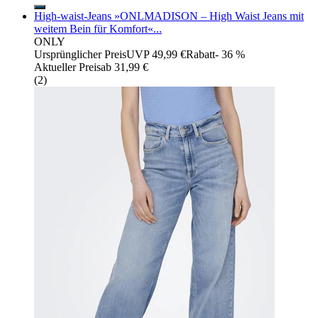
High-waist-Jeans »ONLMADISON – High Waist Jeans mit
weitem Bein für Komfort«...
ONLY
Ursprünglicher Preis
UVP 49,99 €
Rabatt
- 36 %
Aktueller Preis
ab
31,99 €
(
2
)