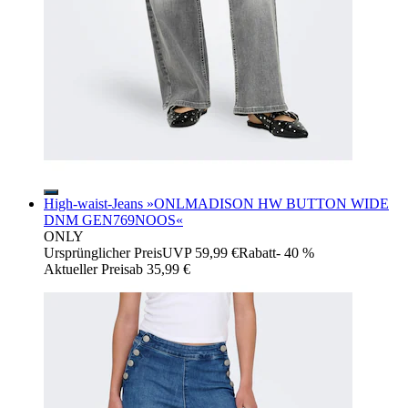
High-waist-Jeans »ONLMADISON HW BUTTON WIDE
DNM GEN769NOOS«
ONLY
Ursprünglicher Preis
UVP 59,99 €
Rabatt
- 40 %
Aktueller Preis
ab
35,99 €