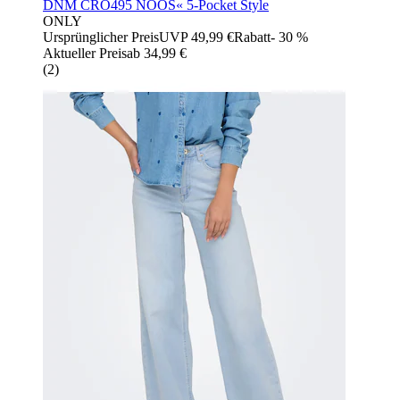
DNM CRO495 NOOS« 5-Pocket Style
ONLY
Ursprünglicher Preis
UVP 49,99 €
Rabatt
- 30 %
Aktueller Preis
ab
34,99 €
(
2
)