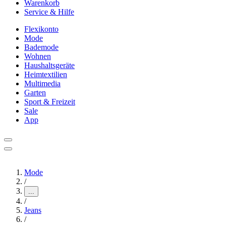
Warenkorb
Service & Hilfe
Flexikonto
Mode
Bademode
Wohnen
Haushaltsgeräte
Heimtextilien
Multimedia
Garten
Sport & Freizeit
Sale
App
Mode
/
...
/
Jeans
/