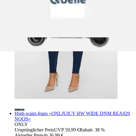
High-waist-Jeans »ONLJUICY HW WIDE DNM REA929
NOOS«
ONLY
Ursprünglicher Preis
UVP 59,99 €
Rabatt
- 38 %
Aktueller Preis
ab
36,99 €