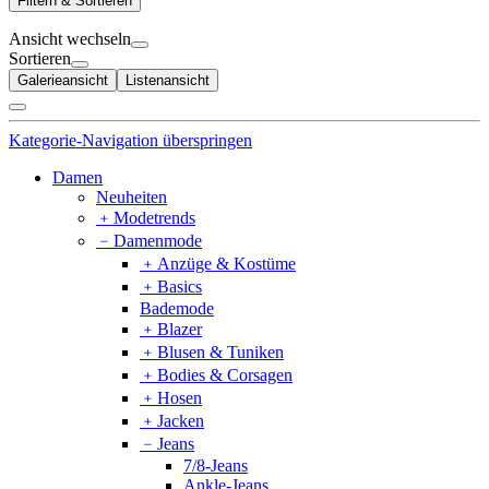
Filtern & Sortieren
Ansicht wechseln
Sortieren
Galerieansicht
Listenansicht
Kategorie-Navigation überspringen
Damen
Neuheiten
﹢
Modetrends
﹣
Damenmode
﹢
Anzüge & Kostüme
﹢
Basics
Bademode
﹢
Blazer
﹢
Blusen & Tuniken
﹢
Bodies & Corsagen
﹢
Hosen
﹢
Jacken
﹣
Jeans
7/8-Jeans
Ankle-Jeans