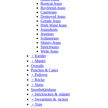
Bootcut-Jeans
Boyfriend-Jeans
Caprijeans
Destroyed Jeans
Gerade Jeans
High Waist Jeans
Jeansshorts
Jeggings
Schlagjeans
Skinny-Jeans
Stretchjeans
Weite Jeans
﹢
Kleider
﹢
Mäntel
Overalls
Ponchos & Capes
﹢
Pullover
﹢
Röcke
﹢
Shirts
Sportbekleidung
﹢
Strickjacken & -mäntel
﹢
Sweatshirts & -jacken
﹢
Tops