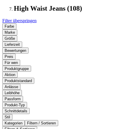
High Waist Jeans (108)
Filter überspringen
Farbe
Marke
Größe
Lieferzeit
Bewertungen
Preis
Für wen
Produktgruppe
Aktion
Produktstandard
Anlässe
Leibhöhe
Passform
Produkt-Typ
Schnittdetails
Stil
Kategorien
Filtern / Sortieren