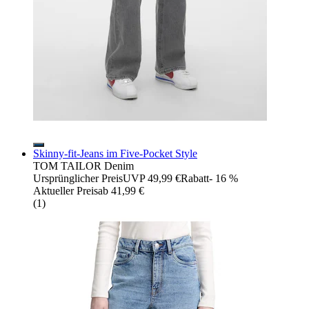
Skinny-fit-Jeans im Five-Pocket Style
TOM TAILOR Denim
Ursprünglicher Preis
UVP 49,99 €
Rabatt
- 16 %
Aktueller Preis
ab
41,99 €
(
1
)