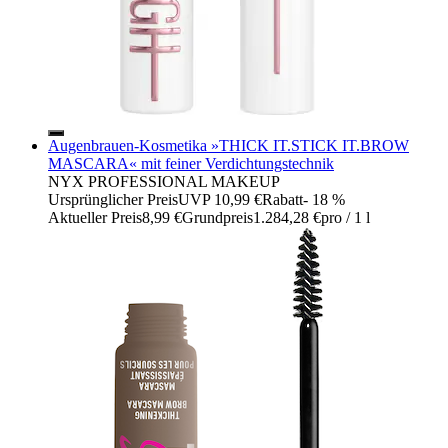
Augenbrauen-Kosmetika »THICK IT.STICK IT.BROW
MASCARA« mit feiner Verdichtungstechnik
NYX PROFESSIONAL MAKEUP
Ursprünglicher Preis
UVP 10,99 €
Rabatt
- 18 %
Aktueller Preis
8,99 €
Grundpreis
1.284,28 €
pro
/
1 l