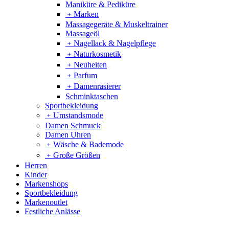
Maniküre & Pediküre
﹢
Marken
Massagegeräte & Muskeltrainer
Massageöl
﹢
Nagellack & Nagelpflege
﹢
Naturkosmetik
﹢
Neuheiten
﹢
Parfum
﹢
Damenrasierer
Schminktaschen
Sportbekleidung
﹢
Umstandsmode
Damen Schmuck
Damen Uhren
﹢
Wäsche & Bademode
﹢
Große Größen
Herren
Kinder
Markenshops
Sportbekleidung
Markenoutlet
Festliche Anlässe