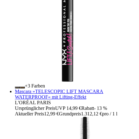
+
Farben
Mascara »TELESCOPIC LIFT MASCARA
WATERPROOF« mit Lifting-Effekt
L'ORÉAL PARIS
Ursprünglicher Preis
UVP 14,99 €
Rabatt
- 13 %
Aktueller Preis
12,99 €
Grundpreis
1.312,12 €
pro
/
1 l