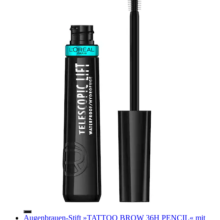
Augenbrauen-Stift »TATTOO BROW 36H PENCIL« mit