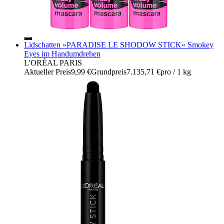
Lidschatten »PARADISE LE SHODOW STICK« Smokey
Eyes im Handumdrehen
L'ORÉAL PARIS
Aktueller Preis
9,99 €
Grundpreis
7.135,71 €
pro
/
1 kg