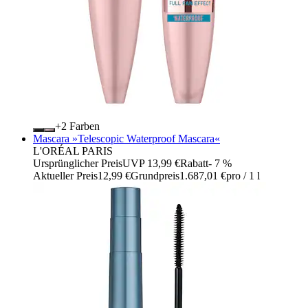
+
Farben
Mascara »Telescopic Waterproof Mascara«
L'ORÉAL PARIS
Ursprünglicher Preis
UVP 13,99 €
Rabatt
- 7 %
Aktueller Preis
12,99 €
Grundpreis
1.687,01 €
pro
/
1 l