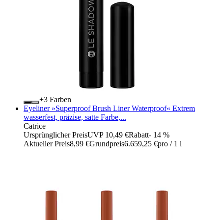
+
Farben
Eyeliner »Superproof Brush Liner Waterproof« Extrem
wasserfest, präzise, satte Farbe,...
Catrice
Ursprünglicher Preis
UVP 10,49 €
Rabatt
- 14 %
Aktueller Preis
8,99 €
Grundpreis
6.659,25 €
pro
/
1 l