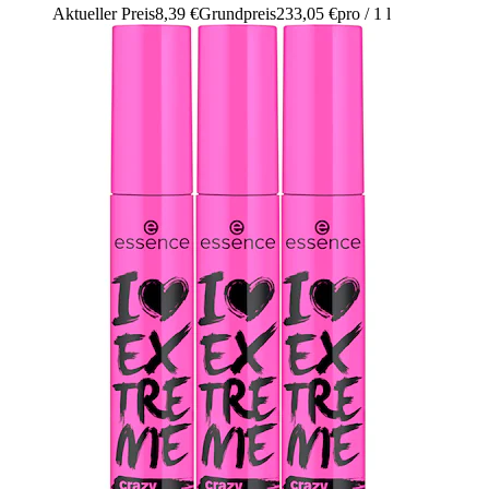
Aktueller Preis
8,39 €
Grundpreis
233,05 €
pro
/
1 l