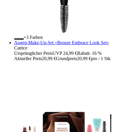
+
Farben
Augen-Make-Up-Set »Bronze Embrace Look Set«
Catrice
Ursprünglicher Preis
UVP 24,99 €
Rabatt
- 16 %
Aktueller Preis
20,99 €
Grundpreis
20,99 €
pro
/
1 Stk