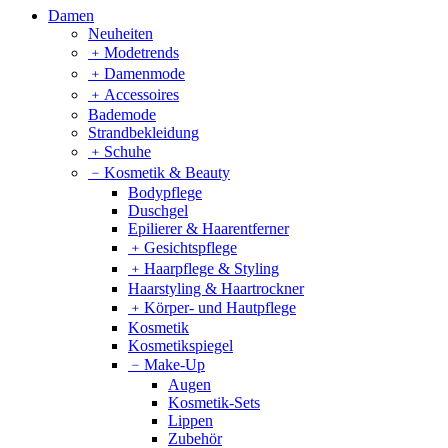
Damen
Neuheiten
﹢
Modetrends
﹢
Damenmode
﹢
Accessoires
Bademode
Strandbekleidung
﹢
Schuhe
﹣
Kosmetik & Beauty
Bodypflege
Duschgel
Epilierer & Haarentferner
﹢
Gesichtspflege
﹢
Haarpflege & Styling
Haarstyling & Haartrockner
﹢
Körper- und Hautpflege
Kosmetik
Kosmetikspiegel
﹣
Make-Up
Augen
Kosmetik-Sets
Lippen
Zubehör