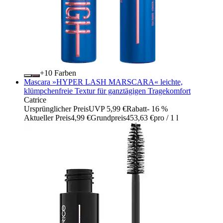
+
Farben
Mascara »HYPER LASH MARSCARA« leichte,
klümpchenfreie Textur für ganztägigen Tragekomfort
Catrice
Ursprünglicher Preis
UVP 5,99 €
Rabatt
- 16 %
Aktueller Preis
4,99 €
Grundpreis
453,63 €
pro
/
1 l