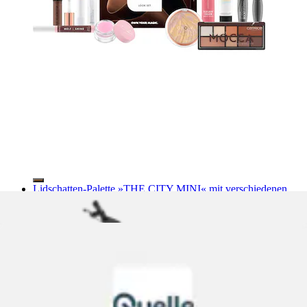
Lidschatten-Palette »THE CITY MINI« mit verschiedenen
Nuancen
MAYBELLINE NEW YORK
Aktueller Preis
7,99 €
Grundpreis
1.331,66 €
pro
/
1 kg