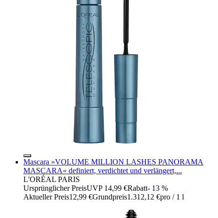
Mascara »VOLUME MILLION LASHES PANORAMA
MASCARA« definiert, verdichtet und verlängert,...
L'ORÉAL PARIS
Ursprünglicher Preis
UVP 14,99 €
Rabatt
- 13 %
Aktueller Preis
12,99 €
Grundpreis
1.312,12 €
pro
/
1 l