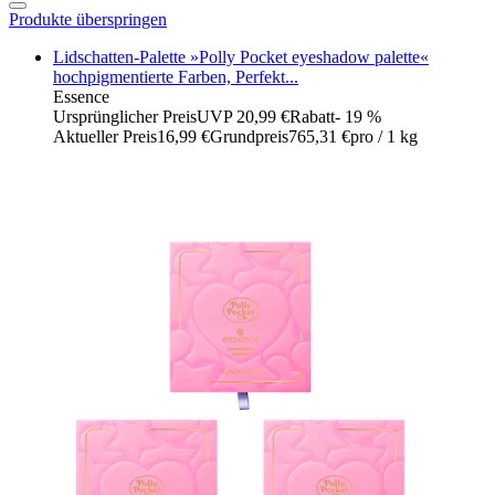
Produkte überspringen
Lidschatten-Palette »Polly Pocket eyeshadow palette«
hochpigmentierte Farben, Perfekt...
Essence
Ursprünglicher Preis
UVP 20,99 €
Rabatt
- 19 %
Aktueller Preis
16,99 €
Grundpreis
765,31 €
pro
/
1 kg