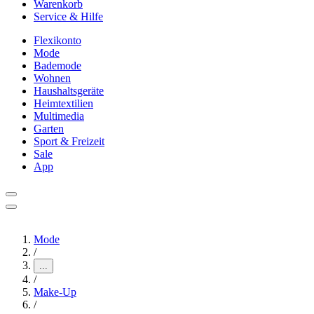
Warenkorb
Service & Hilfe
Flexikonto
Mode
Bademode
Wohnen
Haushaltsgeräte
Heimtextilien
Multimedia
Garten
Sport & Freizeit
Sale
App
Mode
/
...
/
Make-Up
/