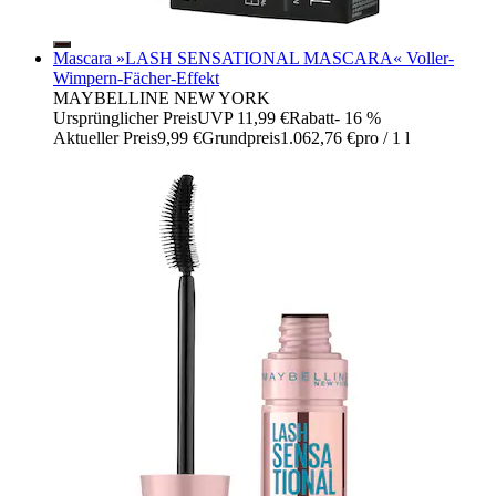
Mascara »LASH SENSATIONAL MASCARA« Voller-
Wimpern-Fächer-Effekt
MAYBELLINE NEW YORK
Ursprünglicher Preis
UVP 11,99 €
Rabatt
- 16 %
Aktueller Preis
9,99 €
Grundpreis
1.062,76 €
pro
/
1 l