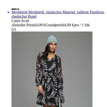
Meshkleid Meshkleid, elastisches Material, taillierte Passform,
elastischer Bund
Laura Scott
Aktueller Preis
64,99 €
Grundpreis
64,99 €
pro
/
1 Stk
(
2
)