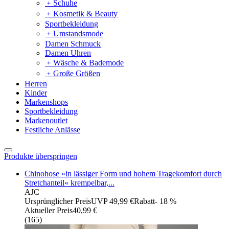
﹢
Schuhe
﹢
Kosmetik & Beauty
Sportbekleidung
﹢
Umstandsmode
Damen Schmuck
Damen Uhren
﹢
Wäsche & Bademode
﹢
Große Größen
Herren
Kinder
Markenshops
Sportbekleidung
Markenoutlet
Festliche Anlässe
Produkte überspringen
Chinohose »in lässiger Form und hohem Tragekomfort durch
Stretchanteil« krempelbar,...
AJC
Ursprünglicher Preis
UVP 49,99 €
Rabatt
- 18 %
Aktueller Preis
40,99 €
(
165
)