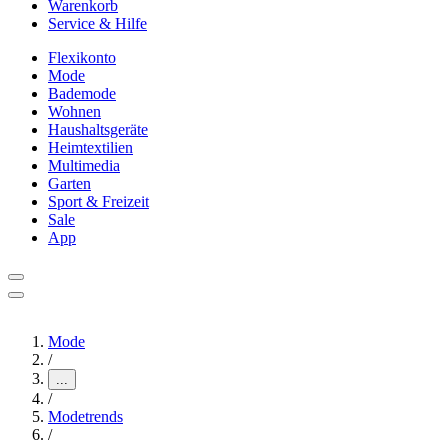
Warenkorb
Service & Hilfe
Flexikonto
Mode
Bademode
Wohnen
Haushaltsgeräte
Heimtextilien
Multimedia
Garten
Sport & Freizeit
Sale
App
Mode
/
...
/
Modetrends
/