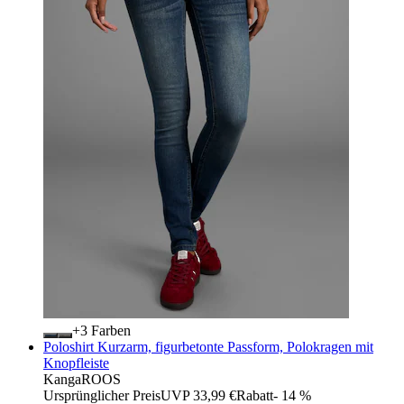
+
Farben
Poloshirt Kurzarm, figurbetonte Passform, Polokragen mit
Knopfleiste
KangaROOS
Ursprünglicher Preis
UVP 33,99 €
Rabatt
- 14 %