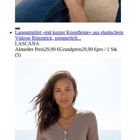
Langarmshirt »mit kurzer Knopfleiste« aus elastischem
Viskose Rippstrick, sommerlich...
LASCANA
Aktueller Preis
29,99 €
Grundpreis
29,99 €
pro
/
1 Stk
(
5
)