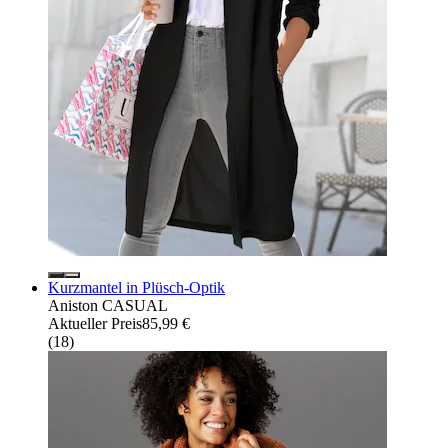
Kurzmantel in Plüsch-Optik
Aniston CASUAL
Aktueller Preis
85,99 €
(
18
)