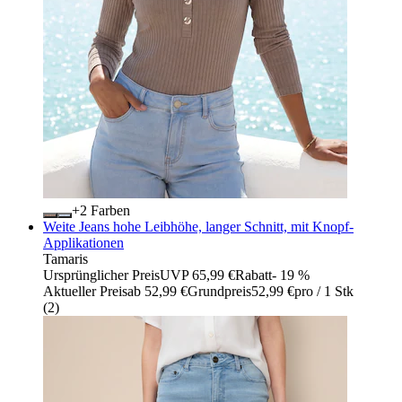
+
Farben
Weite Jeans hohe Leibhöhe, langer Schnitt, mit Knopf-
Applikationen
Tamaris
Ursprünglicher Preis
UVP 65,99 €
Rabatt
- 19 %
Aktueller Preis
ab
52,99 €
Grundpreis
52,99 €
pro
/
1 Stk
(
2
)