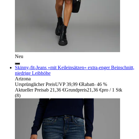
Neu
Skinny-fit-Jeans »mit Keileinsätzen« extra-enger Beinschnitt,
niedrige Leibhöhe
Arizona
Ursprünglicher Preis
UVP 39,99 €
Rabatt
- 46 %
Aktueller Preis
ab
21,36 €
Grundpreis
21,36 €
pro
/
1 Stk
(
8
)