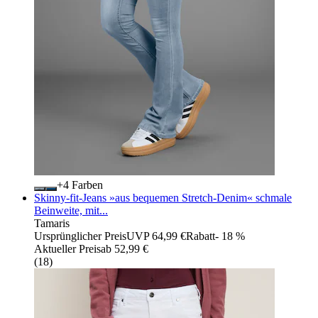
+
Farben
Skinny-fit-Jeans »aus bequemen Stretch-Denim« schmale
Beinweite, mit...
Tamaris
Ursprünglicher Preis
UVP 64,99 €
Rabatt
- 18 %
Aktueller Preis
ab
52,99 €
(
18
)