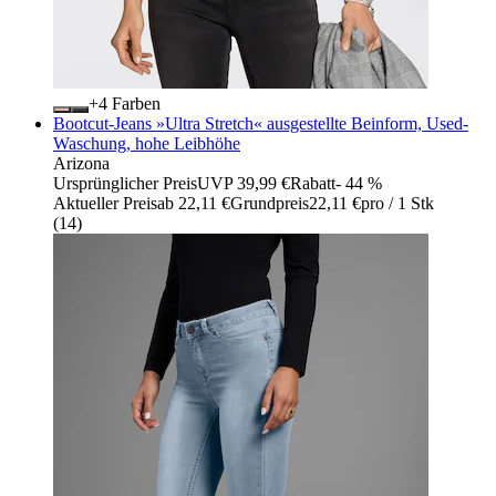
+
Farben
Bootcut-Jeans »Ultra Stretch« ausgestellte Beinform, Used-
Waschung, hohe Leibhöhe
Arizona
Ursprünglicher Preis
UVP 39,99 €
Rabatt
- 44 %
Aktueller Preis
ab
22,11 €
Grundpreis
22,11 €
pro
/
1 Stk
(
14
)