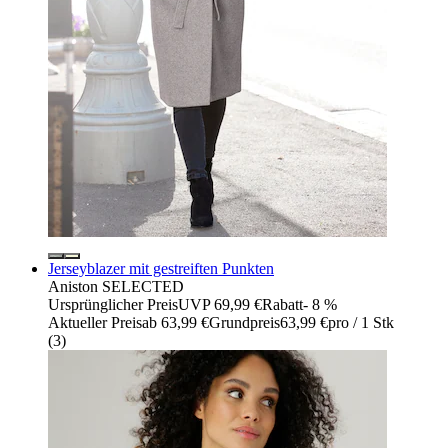
Jerseyblazer mit gestreiften Punkten
Aniston SELECTED
Ursprünglicher Preis
UVP 69,99 €
Rabatt
- 8 %
Aktueller Preis
ab
63,99 €
Grundpreis
63,99 €
pro
/
1 Stk
(
3
)