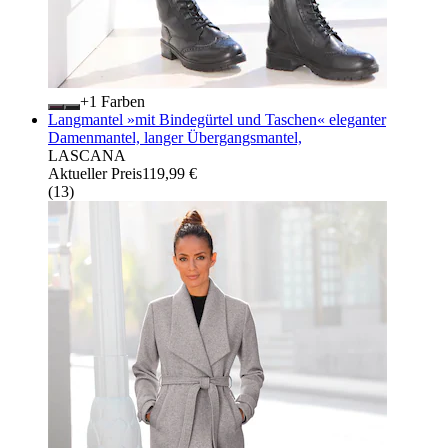
+
Farben
Langmantel »mit Bindegürtel und Taschen« eleganter
Damenmantel, langer Übergangsmantel,
LASCANA
Aktueller Preis
119,99 €
(
13
)