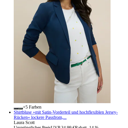
+
Farben
Shirtbluse »mit Satin-Vorderteil und hochflexiblen Jersey-
Rücken« lockere Passfrom,...
Laura Scott
Ursprünglicher Preis
UVP 34,99 €
Rabatt
- 14 %