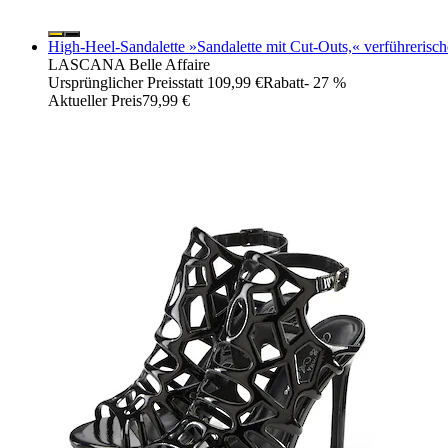
High-Heel-Sandalette »Sandalette mit Cut-Outs,« verführerisc
LASCANA Belle Affaire
Ursprünglicher Preis
statt 109,99 €
Rabatt
- 27 %
Aktueller Preis
79,99 €