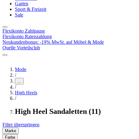
Garten
Sport & Freizeit
Sale
Flexikonto Zahlpause
Flexikonto Ratenzahlung
Neukundenbonus: -19% MwSt. auf Möbel & Mode
Quelle Vorteilsclub
Mode
/
...
/
High Heels
/
High Heel Sandaletten (11)
Filter überspringen
Marke
Farbe