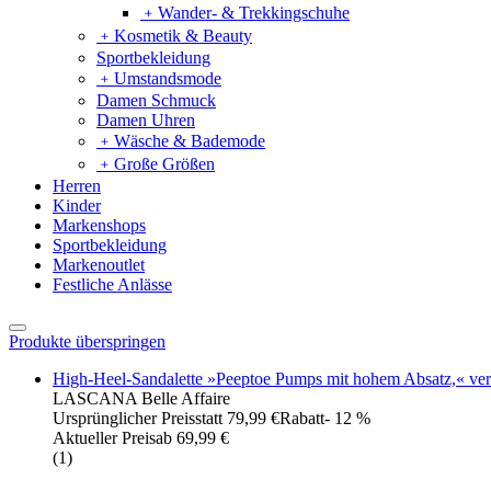
﹢
Wander- & Trekkingschuhe
﹢
Kosmetik & Beauty
Sportbekleidung
﹢
Umstandsmode
Damen Schmuck
Damen Uhren
﹢
Wäsche & Bademode
﹢
Große Größen
Herren
Kinder
Markenshops
Sportbekleidung
Markenoutlet
Festliche Anlässe
Produkte überspringen
High-Heel-Sandalette »Peeptoe Pumps mit hohem Absatz,« ver
LASCANA Belle Affaire
Ursprünglicher Preis
statt 79,99 €
Rabatt
- 12 %
Aktueller Preis
ab
69,99 €
(
1
)