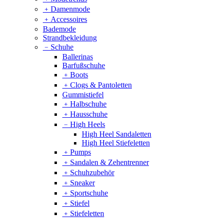
﹢
Damenmode
﹢
Accessoires
Bademode
Strandbekleidung
﹣
Schuhe
Ballerinas
Barfußschuhe
﹢
Boots
﹢
Clogs & Pantoletten
Gummistiefel
﹢
Halbschuhe
﹢
Hausschuhe
﹣
High Heels
High Heel Sandaletten
High Heel Stiefeletten
﹢
Pumps
﹢
Sandalen & Zehentrenner
﹢
Schuhzubehör
﹢
Sneaker
﹢
Sportschuhe
﹢
Stiefel
﹢
Stiefeletten