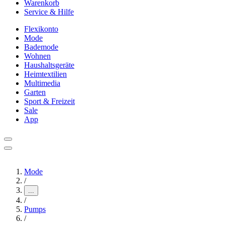
Warenkorb
Service & Hilfe
Flexikonto
Mode
Bademode
Wohnen
Haushaltsgeräte
Heimtextilien
Multimedia
Garten
Sport & Freizeit
Sale
App
Mode
/
...
/
Pumps
/