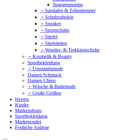
Spangenpumps
﹢
Sandalen & Zehentrenner
﹢
Schuhzubehör
﹢
Sneaker
﹢
Sportschuhe
﹢
Stiefel
﹢
Stiefeletten
﹢
Wander- & Trekkingschuhe
﹢
Kosmetik & Beauty
Sportbekleidung
﹢
Umstandsmode
Damen Schmuck
Damen Uhren
﹢
Wäsche & Bademode
﹢
Große Größen
Herren
Kinder
Markenshops
Sportbekleidung
Markenoutlet
Festliche Anlässe