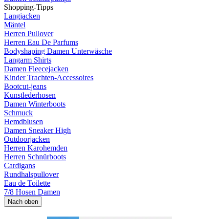
Shopping-Tipps
Langjacken
Mäntel
Herren Pullover
Herren Eau De Parfums
Bodyshaping Damen Unterwäsche
Langarm Shirts
Damen Fleecejacken
Kinder Trachten-Accessoires
Bootcut-jeans
Kunstlederhosen
Damen Winterboots
Schmuck
Hemdblusen
Damen Sneaker High
Outdoorjacken
Herren Karohemden
Herren Schnürboots
Cardigans
Rundhalspullover
Eau de Toilette
7/8 Hosen Damen
Nach oben