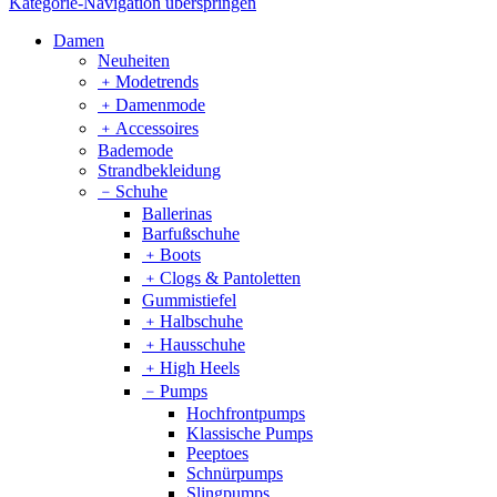
Kategorie-Navigation überspringen
Damen
Neuheiten
﹢
Modetrends
﹢
Damenmode
﹢
Accessoires
Bademode
Strandbekleidung
﹣
Schuhe
Ballerinas
Barfußschuhe
﹢
Boots
﹢
Clogs & Pantoletten
Gummistiefel
﹢
Halbschuhe
﹢
Hausschuhe
﹢
High Heels
﹣
Pumps
Hochfrontpumps
Klassische Pumps
Peeptoes
Schnürpumps
Slingpumps