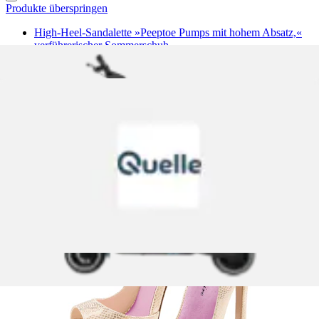
Produkte überspringen
High-Heel-Sandalette »Peeptoe Pumps mit hohem Absatz,«
verführerischer Sommerschuh,...
LASCANA Belle Affaire
Ursprünglicher Preis
statt 79,99 €
Rabatt
- 12 %
Aktueller Preis
ab
69,99 €
(
1
)