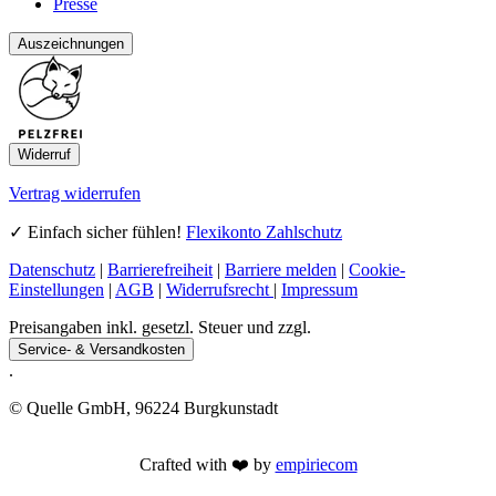
Presse
Auszeichnungen
Widerruf
Vertrag widerrufen
✓ Einfach sicher fühlen!
Flexikonto Zahlschutz
Datenschutz
|
Barrierefreiheit
|
Barriere melden
|
Cookie-
Einstellungen
|
AGB
|
Widerrufsrecht
|
Impressum
Preisangaben inkl. gesetzl. Steuer und zzgl.
Service- & Versandkosten
.
© Quelle GmbH, 96224 Burgkunstadt
Crafted with ❤️ by
empiriecom