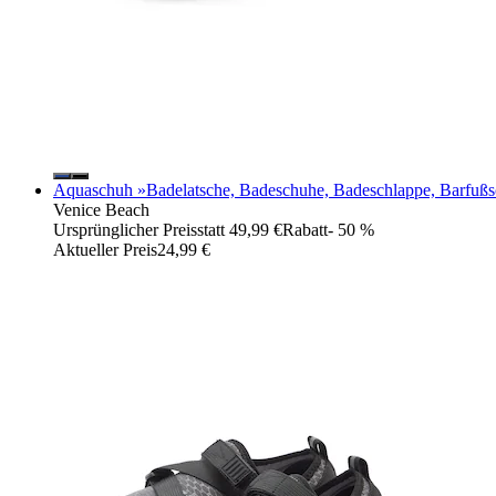
Aquaschuh »Badelatsche, Badeschuhe, Badeschlappe, Barfußschu
Venice Beach
Ursprünglicher Preis
statt 49,99 €
Rabatt
- 50 %
Aktueller Preis
24,99 €