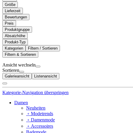
Größe
Lieferzeit
Bewertungen
Preis
Produktgruppe
Absatzhöhe
Produkt-Typ
Kategorien
Filtern / Sortieren
Filtern & Sortieren
Ansicht wechseln
Sortieren
Galerieansicht
Listenansicht
Kategorie-Navigation überspringen
Damen
Neuheiten
﹢
Modetrends
﹢
Damenmode
﹢
Accessoires
Bademode