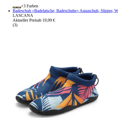
+
Farben
Badeschuh »Badelatsche, Badeschuhe« Aquaschuh, Slipper, Was
LASCANA
Aktueller Preis
ab
19,99 €
(
3
)