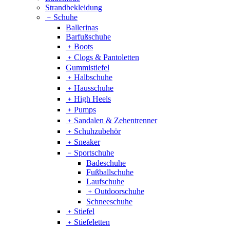
Strandbekleidung
﹣
Schuhe
Ballerinas
Barfußschuhe
﹢
Boots
﹢
Clogs & Pantoletten
Gummistiefel
﹢
Halbschuhe
﹢
Hausschuhe
﹢
High Heels
﹢
Pumps
﹢
Sandalen & Zehentrenner
﹢
Schuhzubehör
﹢
Sneaker
﹣
Sportschuhe
Badeschuhe
Fußballschuhe
Laufschuhe
﹢
Outdoorschuhe
Schneeschuhe
﹢
Stiefel
﹢
Stiefeletten