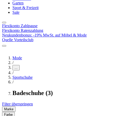
Garten
Sport & Freizeit
Sale
Flexikonto Zahlpause
Flexikonto Ratenzahlung
Neukundenbonus: -19% MwSt. auf Möbel & Mode
Quelle Vorteilsclub
Mode
/
...
/
Sportschuhe
/
Badeschuhe (3)
Filter überspringen
Marke
Farbe