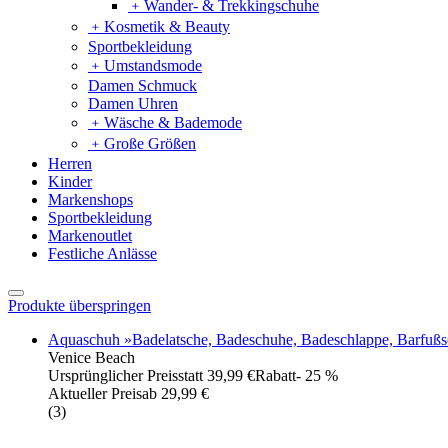
﹢
Wander- & Trekkingschuhe
﹢
Kosmetik & Beauty
Sportbekleidung
﹢
Umstandsmode
Damen Schmuck
Damen Uhren
﹢
Wäsche & Bademode
﹢
Große Größen
Herren
Kinder
Markenshops
Sportbekleidung
Markenoutlet
Festliche Anlässe
Produkte überspringen
Aquaschuh »Badelatsche, Badeschuhe, Badeschlappe, Barfußschu
Venice Beach
Ursprünglicher Preis
statt 39,99 €
Rabatt
- 25 %
Aktueller Preis
ab
29,99 €
(
3
)