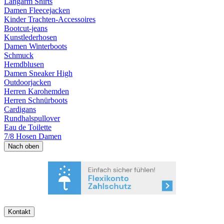
Langarm Shirts
Damen Fleecejacken
Kinder Trachten-Accessoires
Bootcut-jeans
Kunstlederhosen
Damen Winterboots
Schmuck
Hemdblusen
Damen Sneaker High
Outdoorjacken
Herren Karohemden
Herren Schnürboots
Cardigans
Rundhalspullover
Eau de Toilette
7/8 Hosen Damen
Nach oben
Kontakt