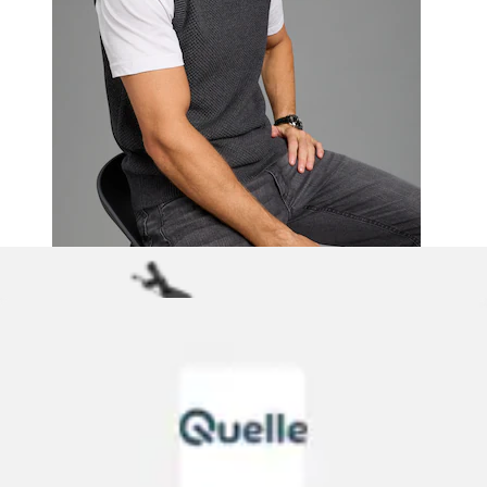
Pullunder mit weihnachtlichem Intarsien Muster
LINDBERGH
Ursprünglicher Preis
UVP 49,95 €
Rabatt
- 46 %
Aktueller Preis
ab
26,62 €