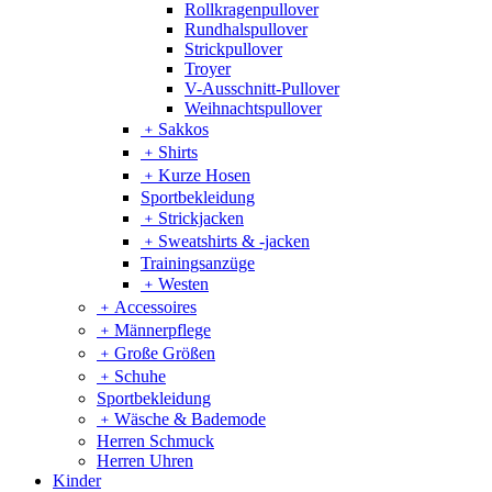
Rollkragenpullover
Rundhalspullover
Strickpullover
Troyer
V-Ausschnitt-Pullover
Weihnachtspullover
﹢
Sakkos
﹢
Shirts
﹢
Kurze Hosen
Sportbekleidung
﹢
Strickjacken
﹢
Sweatshirts & -jacken
Trainingsanzüge
﹢
Westen
﹢
Accessoires
﹢
Männerpflege
﹢
Große Größen
﹢
Schuhe
Sportbekleidung
﹢
Wäsche & Bademode
Herren Schmuck
Herren Uhren
Kinder