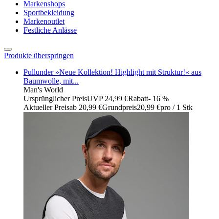
Markenshops
Sportbekleidung
Markenoutlet
Festliche Anlässe
Produkte überspringen
Pullunder »Neue Kollektion! Highlight mit Struktur!« aus
Baumwolle, mit...
Man's World
Ursprünglicher Preis
UVP 24,99 €
Rabatt
- 16 %
Aktueller Preis
ab
20,99 €
Grundpreis
20,99 €
pro
/
1 Stk