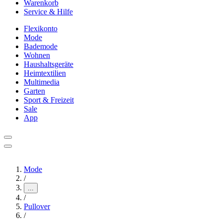
Warenkorb
Service & Hilfe
Flexikonto
Mode
Bademode
Wohnen
Haushaltsgeräte
Heimtextilien
Multimedia
Garten
Sport & Freizeit
Sale
App
Mode
/
...
/
Pullover
/