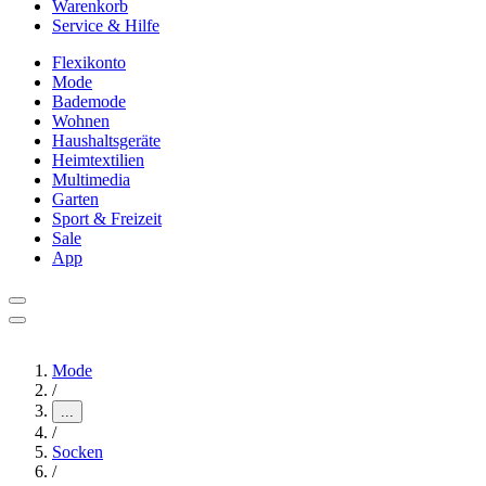
Warenkorb
Service & Hilfe
Flexikonto
Mode
Bademode
Wohnen
Haushaltsgeräte
Heimtextilien
Multimedia
Garten
Sport & Freizeit
Sale
App
Mode
/
...
/
Socken
/