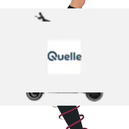
Kompressionsstrümpfe »RelaxSan "Essential+",
doppelschichtiger Kompr.strumpf, 23-32...
RELAXSAN
Ursprünglicher Preis
UVP 49,95 €
Rabatt
- 33 %
Aktueller Preis
33,04 €
Grundpreis
33,04 €
pro
/
1 Paar