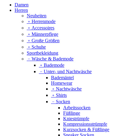
Damen
Herren
Neuheiten
﹢
Herrenmode
﹢
Accessoires
﹢
Männerpflege
﹢
Große Größen
﹢
Schuhe
Sportbekleidung
﹣
Wäsche & Bademode
﹢
Bademode
﹣
Unter- und Nachtwäsche
Bademäntel
Homewear
﹢
Nachtwäsche
﹢
Shirts
﹣
Socken
Arbeitssocken
Füßlinge
Kniestrümpfe
Kompressionsstrümpfe
Kurzsocken & Füßlinge
Sneaker Socken