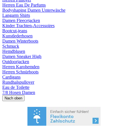
Herren Eau De Parfums
Bodyshaping Damen Unterwäsche
Langarm Shirts
Damen Fleecejacken
Kinder Trachten-Accessoires
Bootcut-jeans
Kunstlederhosen
Damen Winterboots
Schmuck
Hemdblusen
Damen Sneaker High
Outdoorjacken
Herren Karohemden
Herren Schnürboots
Cardigans
Rundhalspullover
Eau de Toilette
7/8 Hosen Damen
Nach oben