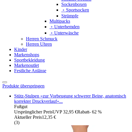
Sockenboxen
﹢
Sportsocken
Strümpfe
Multipacks
﹢
Unterhemden
﹢
Unterwäsche
Herren Schmuck
Herren Uhren
Kinder
Markenshops
Sportbekleidung
Markenoutlet
Festliche Anlässe
Produkte überspringen
Stütz-Stulpen »zur Vorbeugung schwerer Beine, anatomisch
korrekter Druckverlauf«...
Fußgut
Ursprünglicher Preis
UVP 32,95 €
Rabatt
- 62 %
Aktueller Preis
12,35 €
(
3
)