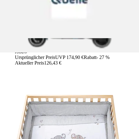
Laufgitter »Jumbotwins grau, 100x75 cm« bis 15 kg mit
Stoffeinlage und Nestchen
roba®
Ursprünglicher Preis
UVP 174,90 €
Rabatt
- 27 %
Aktueller Preis
126,43 €