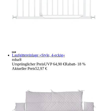
Laufgittereinlage »Style, 4-eckig«
roba®
Ursprünglicher Preis
UVP 64,90 €
Rabatt
- 18 %
Aktueller Preis
52,97 €