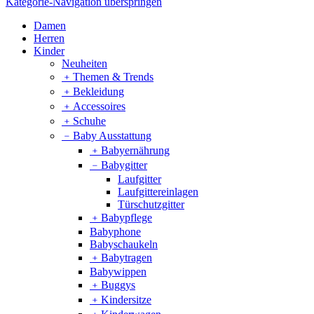
Kategorie-Navigation überspringen
Damen
Herren
Kinder
Neuheiten
﹢
Themen & Trends
﹢
Bekleidung
﹢
Accessoires
﹢
Schuhe
﹣
Baby Ausstattung
﹢
Babyernährung
﹣
Babygitter
Laufgitter
Laufgittereinlagen
Türschutzgitter
﹢
Babypflege
Babyphone
Babyschaukeln
﹢
Babytragen
Babywippen
﹢
Buggys
﹢
Kindersitze