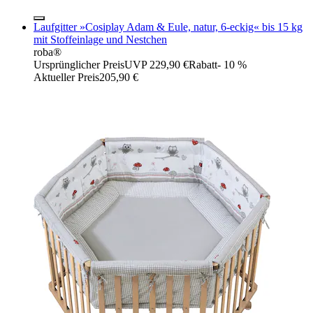
Laufgitter »Cosiplay Adam & Eule, natur, 6-eckig« bis 15 kg
mit Stoffeinlage und Nestchen
roba®
Ursprünglicher Preis
UVP 229,90 €
Rabatt
- 10 %
Aktueller Preis
205,90 €