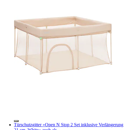
Türschutzgitter »Open N Stop 2 Set inklusive Verlängerung
21 cm, White« auch als...