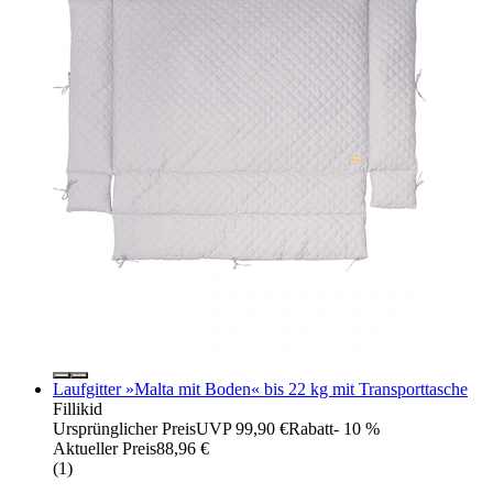
Laufgitter »Malta mit Boden« bis 22 kg mit Transporttasche
Fillikid
Ursprünglicher Preis
UVP 99,90 €
Rabatt
- 10 %
Aktueller Preis
88,96 €
(
1
)