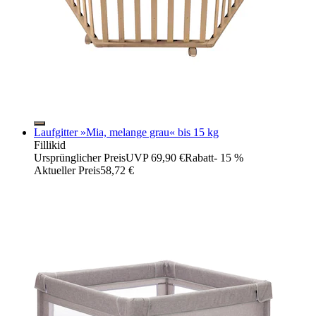
Laufgitter »Mia, melange grau« bis 15 kg
Fillikid
Ursprünglicher Preis
UVP 69,90 €
Rabatt
- 15 %
Aktueller Preis
58,72 €