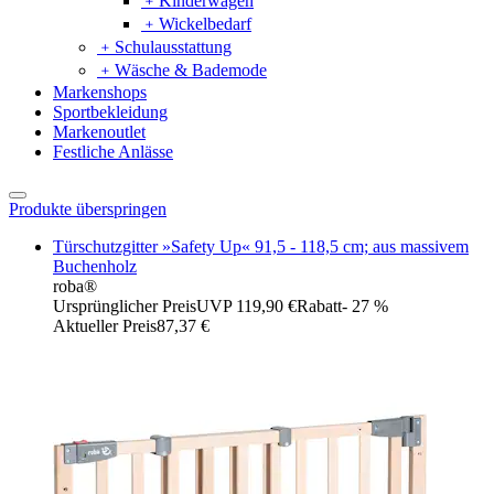
﹢
Kinderwagen
﹢
Wickelbedarf
﹢
Schulausstattung
﹢
Wäsche & Bademode
Markenshops
Sportbekleidung
Markenoutlet
Festliche Anlässe
Produkte überspringen
Türschutzgitter »Safety Up« 91,5 - 118,5 cm; aus massivem
Buchenholz
roba®
Ursprünglicher Preis
UVP 119,90 €
Rabatt
- 27 %
Aktueller Preis
87,37 €