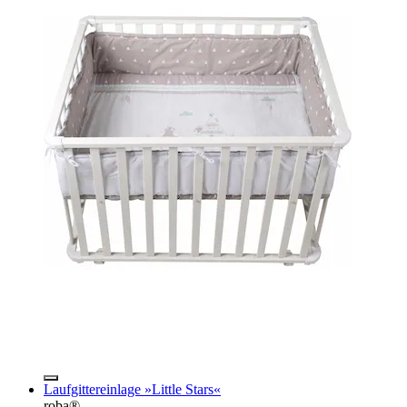
Laufgittereinlage »Little Stars«
roba®