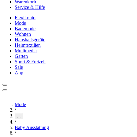
Warenkorb
Service & Hilfe
Flexikonto
Mode
Bademode
Wohnen
Haushaltsgeräte
Heimtextilien
Multimedia
Garten
Sport & Freizeit
Sale
App
Mode
/
...
/
Baby Ausstattung
/