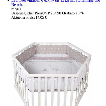
Laufgitter »Indibär, 6-eckig« bis 15 kg mit Stoffeinlage und
Nestchen
roba®
Ursprünglicher Preis
UVP 254,90 €
Rabatt
- 16 %
Aktueller Preis
214,05 €