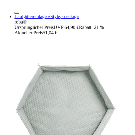
Laufgittereinlage »Style, 6-eckig«
roba®
Ursprünglicher Preis
UVP 64,90 €
Rabatt
- 21 %
Aktueller Preis
51,04 €