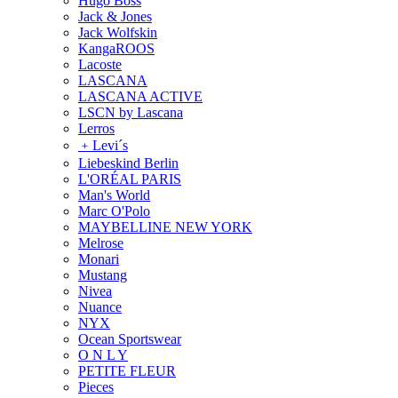
Hugo Boss
Jack & Jones
Jack Wolfskin
KangaROOS
Lacoste
LASCANA
LASCANA ACTIVE
LSCN by Lascana
Lerros
﹢
Levi´s
Liebeskind Berlin
L'ORÉAL PARIS
Man's World
Marc O'Polo
MAYBELLINE NEW YORK
Melrose
Monari
Mustang
Nivea
Nuance
NYX
Ocean Sportswear
O N L Y
PETITE FLEUR
Pieces