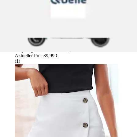
Hosenrock »mit Zierknöpfen für den Sommer« in
Wickeloptik mit Zierknöpfen, Skort,...
Buffalo
Ursprünglicher Preis
statt 49,99 €
Rabatt
- 20 %
Aktueller Preis
39,99 €
(
1
)