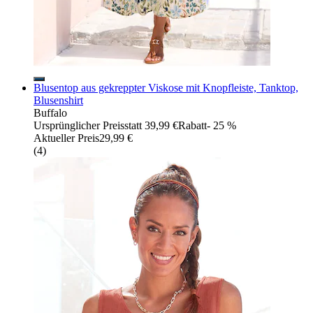
Blusentop aus gekreppter Viskose mit Knopfleiste, Tanktop,
Blusenshirt
Buffalo
Ursprünglicher Preis
statt 39,99 €
Rabatt
- 25 %
Aktueller Preis
29,99 €
(
4
)