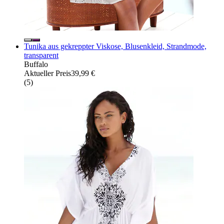
Tunika aus gekreppter Viskose, Blusenkleid, Strandmode,
transparent
Buffalo
Aktueller Preis
39,99 €
(
5
)