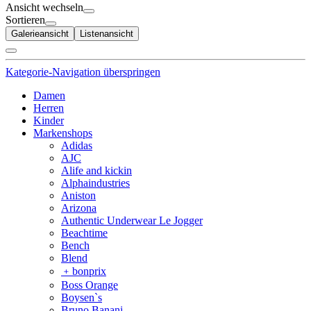
Ansicht wechseln
Sortieren
Galerieansicht
Listenansicht
Kategorie-Navigation überspringen
Damen
Herren
Kinder
Markenshops
Adidas
AJC
Alife and kickin
Alphaindustries
Aniston
Arizona
Authentic Underwear Le Jogger
Beachtime
Bench
Blend
﹢
bonprix
Boss Orange
Boysen`s
Bruno Banani