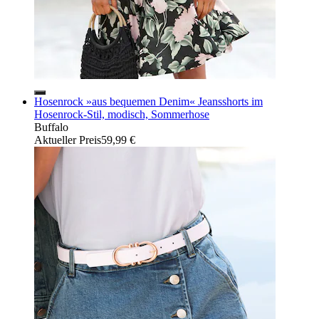
Hosenrock »aus bequemen Denim« Jeansshorts im
Hosenrock-Stil, modisch, Sommerhose
Buffalo
Aktueller Preis
59,99 €