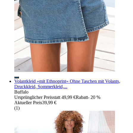
Volantkleid »mit Ethnoprint« Ohne Taschen mit Volants,
Druckkleid, Sommerkleid,...
Buffalo
Ursprünglicher Preis
statt 49,99 €
Rabatt
- 20 %
Aktueller Preis
39,99 €
(
1
)