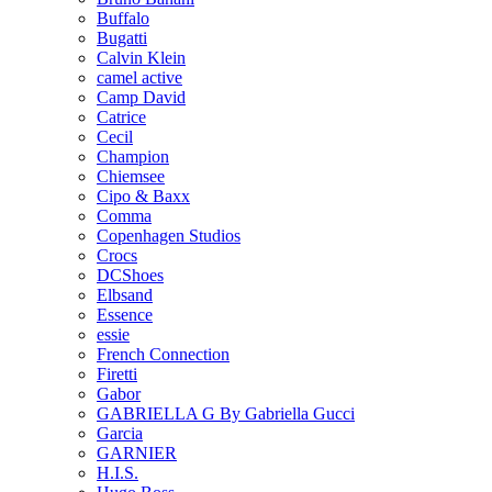
Buffalo
Bugatti
Calvin Klein
camel active
Camp David
Catrice
Cecil
Champion
Chiemsee
Cipo & Baxx
Comma
Copenhagen Studios
Crocs
DCShoes
Elbsand
Essence
essie
French Connection
Firetti
Gabor
GABRIELLA G By Gabriella Gucci
Garcia
GARNIER
H.I.S.