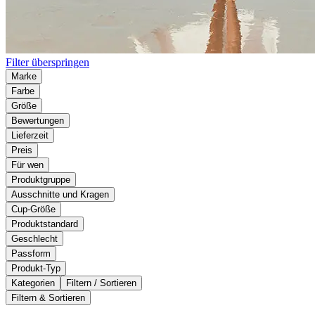
Filter überspringen
Marke
Farbe
Größe
Bewertungen
Lieferzeit
Preis
Für wen
Produktgruppe
Ausschnitte und Kragen
Cup-Größe
Produktstandard
Geschlecht
Passform
Produkt-Typ
Kategorien
Filtern / Sortieren
Filtern & Sortieren