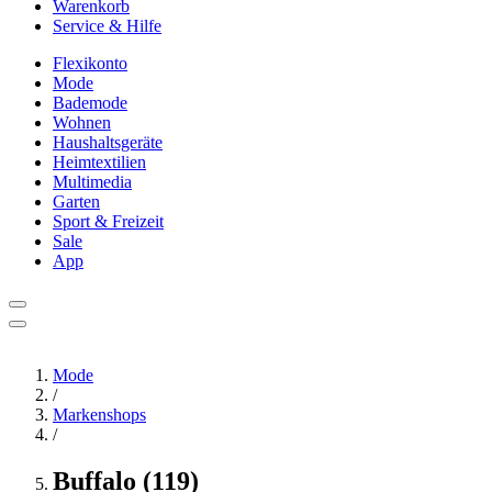
Warenkorb
Service & Hilfe
Flexikonto
Mode
Bademode
Wohnen
Haushaltsgeräte
Heimtextilien
Multimedia
Garten
Sport & Freizeit
Sale
App
Mode
/
Markenshops
/
Buffalo (119)