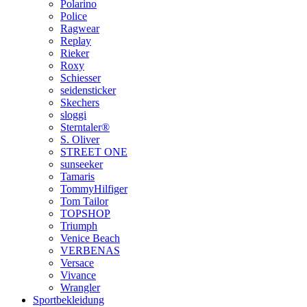
Polarino
Police
Ragwear
Replay
Rieker
Roxy
Schiesser
seidensticker
Skechers
sloggi
Sterntaler®
S. Oliver
STREET ONE
sunseeker
Tamaris
TommyHilfiger
Tom Tailor
TOPSHOP
Triumph
Venice Beach
VERBENAS
Versace
Vivance
Wrangler
Sportbekleidung