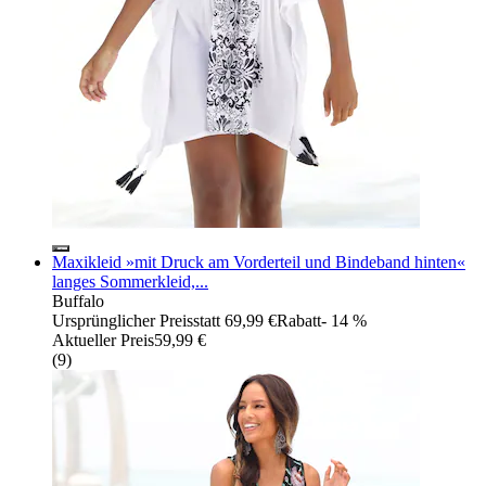
Maxikleid »mit Druck am Vorderteil und Bindeband hinten«
langes Sommerkleid,...
Buffalo
Ursprünglicher Preis
statt 69,99 €
Rabatt
- 14 %
Aktueller Preis
59,99 €
(
9
)